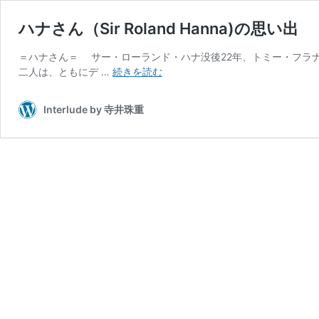
ハナさん（Sir Roland Hanna)の思い出
＝ハナさん＝ サー・ローランド・ハナ没後22年、トミー・フラナガン
ハ
二人は、ともにデ …
続きを読む
ナ
さ
Interlude by 寺井珠重
ん
（Sir
Roland
Hanna)
の
思
い
出