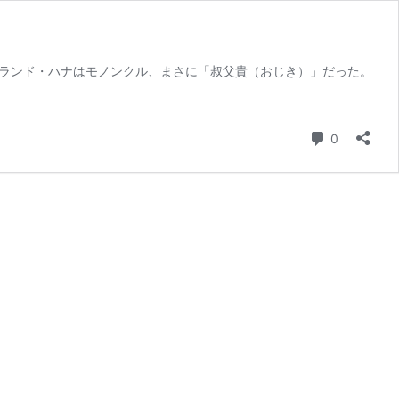
・ローランド・ハナはモノンクル、まさに「叔父貴（おじき）」だった。
コメント
0