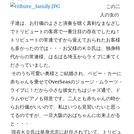
この二
人の女の
子達は、お行儀のよさと演奏を聴く真剣なまなざし
でトリビュートの客席で一番注目の存在でしたね！
トリビュートの常連ですから覚えておられたお客様
も多かったのでは・・・お父様のＫＤ氏は、独身時
代からの常連様、はるばる埼玉からライブに来てく
ださっていました。
そのうち可愛い奥様とご結婚され、ベビー・カーに
赤ちゃんを乗せてOverSeasのジョージ・ムラーツ・
ライブに！だから小さな彼女たちはジャズ通で、ド
ラムやピアノも得意です。二人とも赤ちゃんの時か
らお行儀がいいので、私はいつも見習いたいと思っ
てるのですが、一旦大阪のおばちゃんに出来上がる
と・・・
現在ＫＤ氏は単身北京に赴任されていて、トリビュ