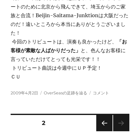
ートのために北京から飛んできて、埼玉からのご家
族と合流！Beijin-Saitama-Junktionは大阪だった
のだ！遠いところから本当にありがとうございまし
た！
今回のトリビュートは、演奏も良かったけど、
「お
客様が素敵な人ばかりだった」
と、色んなお客様に
言っていただけてとっても光栄です！！
トリビュート曲説は今週中にＵＰ予定！
ＣＵ
投
カ
ト
2009年4月2日
OverSeasの足跡を辿る
コメント
稿
テ
リ
日:
ゴ
ビ
リ
ュ
ー
ー
投
固定ページ
2
ト
曲
前の
稿
目