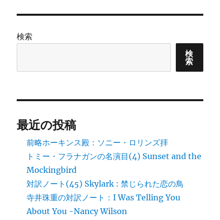
ペー
解
ジ
の
説
も
検索
う
ペ
す
検
ぐ
索
ー
Ｕ
Ｐ！
ジ
に
送
最近の投稿
り
前略ホーキンス殿：ソニー・ロリンズ拝
トミー・フラナガンの名演目(4) Sunset and the
Mockingbird
対訳ノート(45) Skylark : 禁じられた恋の鳥
寺井珠重の対訳ノート：I Was Telling You
About You -Nancy Wilson