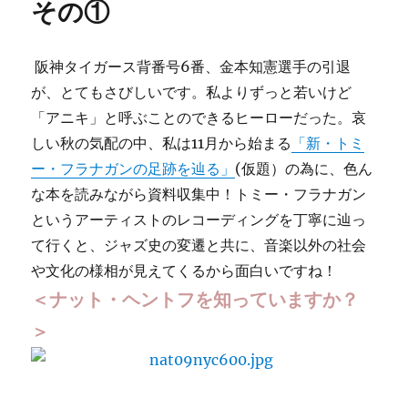
その①
す。
に
阪神タイガース背番号6番、金本知憲選手の引退
が、とてもさびしいです。私よりずっと若いけど
「アニキ」と呼ぶことのできるヒーローだった。哀
しい秋の気配の中、私は11月から始まる
「新・トミ
ー・フラナガンの足跡を辿る」
(仮題）の為に、色ん
な本を読みながら資料収集中！トミー・フラナガン
というアーティストのレコーディングを丁寧に辿っ
て行くと、ジャズ史の変遷と共に、音楽以外の社会
や文化の様相が見えてくるから面白いですね！
＜ナット・ヘントフを知っていますか？
＞