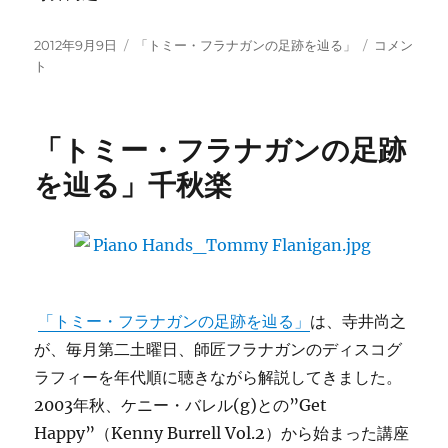
投
カ
寺
2012年9月9日
「トミー・フラナガンの足跡を辿る」
コメン
稿
テ
井
ト
日:
ゴ
尚
リ
之
ー
よ
「トミー・フラナガンの足跡
り：
“新”講
を辿る」千秋楽
座
の
お
知
ら
せ
に
「トミー・フラナガンの足跡を辿る」
は、寺井尚之
が、毎月第二土曜日、師匠フラナガンのディスコグ
ラフィーを年代順に聴きながら解説してきました。
2003年秋、ケニー・バレル(g)との”Get
Happy”（Kenny Burrell Vol.2）から始まった講座