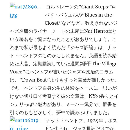
コルトレーンの”Giant Steps”や
バド・パウエルの”Blues in the
Closet”などなど、数えきれないジ
ャズ名盤のライナーノートの末尾にNat Hentoffと
いう署名をご覧になったことがおありでしょう。こ
れまで私が最もよく読んだ「ジャズ評論」は、ナッ
ト・ヘントフのものかもしれません。英語を読み始
めた大昔、定期購読していた週間新聞”The Village
Voice”にヘントフが書いたジャズや政治のコラム
は、”Down Beat”よりもずっと言葉が難しかった。
でも、ヘントフ自身の生の体験をベースに、思いが
けない切り口で考察する彼の文章は、NYの香りとイ
ンテリっぽい魅力があり、ミーハー気分で、辞書を
引くのももどかしく、夢中で読みふけりました。
ナット・ヘントフ、1925年，ボス
トン生まれ、ジャズ批評だけでな