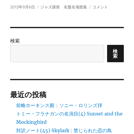
投
カ
「ト
2012年9月6日
ジャズ講座 名盤名場面集
コメント
稿
テ
ミ
日:
ゴ
ー・
リ
フ
ー
ラ
ナ
検索
ガ
ン
検
索
の
足
跡
を
辿
る」
最近の投稿
千
秋
前略ホーキンス殿：ソニー・ロリンズ拝
楽
トミー・フラナガンの名演目(4) Sunset and the
に
Mockingbird
対訳ノート(45) Skylark : 禁じられた恋の鳥