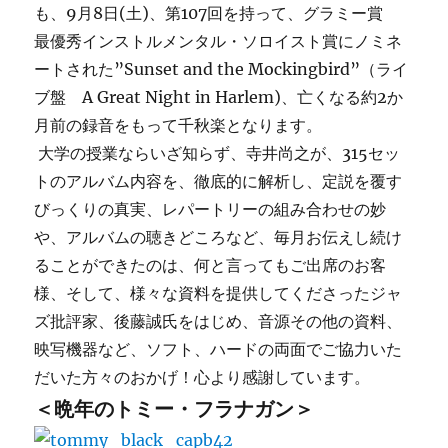
も、9月8日(土)、第107回を持って、グラミー賞
最優秀インストルメンタル・ソロイスト賞にノミネ
ートされた”Sunset and the Mockingbird”（ライ
ブ盤 A Great Night in Harlem)、亡くなる約2か
月前の録音をもって千秋楽となります。
大学の授業ならいざ知らず、寺井尚之が、315セッ
トのアルバム内容を、徹底的に解析し、定説を覆す
びっくりの真実、レパートリーの組み合わせの妙
や、アルバムの聴きどころなど、毎月お伝えし続け
ることができたのは、何と言ってもご出席のお客
様、そして、様々な資料を提供してくださったジャ
ズ批評家、後藤誠氏をはじめ、音源その他の資料、
映写機器など、ソフト、ハードの両面でご協力いた
だいた方々のおかげ！心より感謝しています。
＜晩年のトミー・フラナガン＞