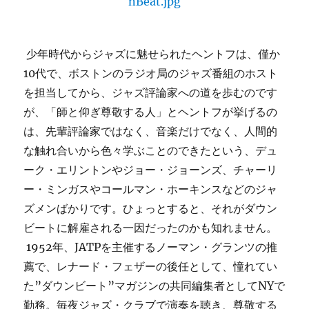
少年時代からジャズに魅せられたヘントフは、僅か
10代で、ボストンのラジオ局のジャズ番組のホスト
を担当してから、ジャズ評論家への道を歩むのです
が、「師と仰ぎ尊敬する人」とヘントフが挙げるの
は、先輩評論家ではなく、音楽だけでなく、人間的
な触れ合いから色々学ぶことのできたという、デュ
ーク・エリントンやジョー・ジョーンズ、チャーリ
ー・ミンガスやコールマン・ホーキンスなどのジャ
ズメンばかりです。ひょっとすると、それがダウン
ビートに解雇される一因だったのかも知れません。
1952年、JATPを主催するノーマン・グランツの推
薦で、レナード・フェザーの後任として、憧れてい
た”ダウンビート”マガジンの共同編集者としてNYで
勤務。毎夜ジャズ・クラブで演奏を聴き、尊敬する