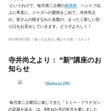
というわけで、毎月第二土曜の
新講座
、ヘントフ以
上に率直に、ジャズへの愛情をこめて、寺井尚之
が、皆さんの聴きなれた名盤の、まったく新しい切
り口をお見せしていきます。どうぞよろしく！
投
カ
知
2012年9月13日
知っておきたい裏ジャズ史
コメント
稿
テ
っ
日:
ゴ
て
リ
お
寺井尚之より： “新”講座のお
ー
き
た
知らせ
い
裏
ジ
ャ
ズ
史
そ
毎月第二土曜日に催してきた「トミー・フラナガン
の
の足跡を辿る」は。8年11か月の年月を要しました