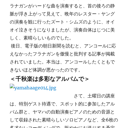
ラナガンがハードな曲を演奏すると、首の後ろの静
脈が浮き上がって見えて、晩年のレスター・ヤング
の演奏を観に行ったズート・シムズのように、オイ
オイ泣きそうになりましたが、演奏自体はじつに美
しく、素晴らしいものでした。
後日、電子版の朝日新聞を読むと、アンコールに応
えなかったフラナガンを傲慢と批判する記事が掲載
されていました。本当は、アンコールしたくともで
きないほど体調が悪かったのです。
＜千秋楽は多彩なアルバムで＞
さて、土曜日の講座
は、特別ゲスト待遇で、スポット的に参加したアル
バム群と、ヤマハの自動演奏ピアノのための音源と
して収録された素晴らしいソロピアノなど、全6枚の
多才なレコーディングで、賑やかにお送りする予定