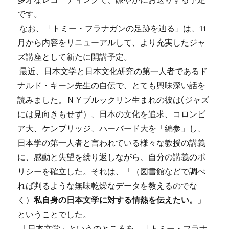
です。
なお、「トミー・フラナガンの足跡を辿る」は、11
月から内容をリニューアルして、より充実したジャ
ズ講座として新たに開講予定。
最近、日本文学と日本文化研究の第一人者であるド
ナルド・キーン先生の自伝で、とても興味深い話を
読みました。ＮＹブルックリン生まれの彼は(ジャズ
には見向きもせず）、日本の文化を追求、コロンビ
ア大、ケンブリッジ、ハーバード大を「編参」し、
日本学の第一人者と言われている様々な教授の講義
に、感動と失望を繰り返しながら、自分の講義のポ
リシーを確立した。それは、「（図書館などで調べ
れば判るような無味乾燥なデータを教えるのでな
く）
私自身の日本文学に対する情熱を伝えたい。
」
ということでした。
「日本文学」というのところを、「トミー・フラナ