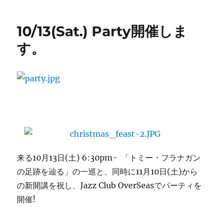
日:
ゴ
て
リ
お
10/13(Sat.) Party開催しま
ー
き
た
す。
い
裏
ジ
ャ
ズ
史
②
フ
レ
ン
チ
来る10月13日(土) 6:30pm- 「トミー・フラナガン
な
の足跡を辿る」の一巡と、同時に11月10日(土)から
ジ
の新開講を祝し、Jazz Club OverSeasでパーティを
ャ
ズ
開催!
評
論