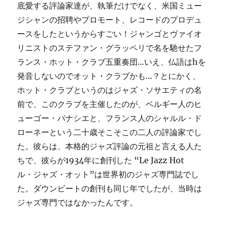
底愛する評論家達が、執筆だけでなく、米国ミュー
ジシャンの招聘やプロモート、レコードのプロデュ
ースをしたというからすごい！ジャンゴとヴァイオ
リニストのステファン・グラッペリで名を馳せたフ
ランス・ホット・クラブ五重奏団…いえ、仏語はhを
発音しないのでオット・クラブかも…？とにかく、
ホット・クラブというのはジャズ・ソサエティの名
前で、このクラブを主催したのが、ベルギー人のヒ
ューゴー・パナシエと、フランス人のシャルル・ド
ローネーという二十歳そこそこの二人の評論家でし
た。彼らは、本格的ジャズ評論の元祖と言える人た
ちで、彼らが1934年に創刊した “Le Jazz Hot
ル・ジャズ・オット”は世界初のジャズ専門誌でし
た。ダウンビートの創刊も同じ年でしたが、当時は
ジャズ専門ではなかったんです。