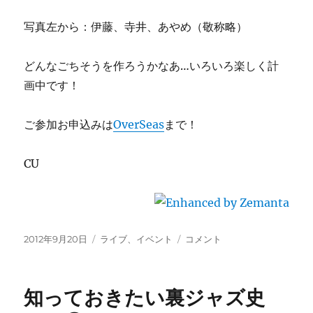
写真左から：伊藤、寺井、あやめ（敬称略）
どんなごちそうを作ろうかなあ…いろいろ楽しく計
画中です！
ご参加お申込みは
OverSeas
まで！
CU
投
カ
10/13(Sat.)
2012年9月20日
ライブ、イベント
コメント
稿
テ
Party
日:
ゴ
開
リ
催
知っておきたい裏ジャズ史
ー
し
ま