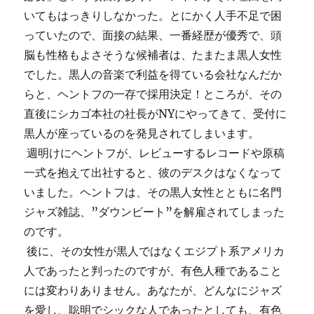
いてもはっきりしなかった。とにかく人手不足で困
っていたので、面接の結果、一番経歴が優秀で、頭
脳も性格もよさそうな候補者は、たまたま黒人女性
でした。黒人の音楽で利益を得ている会社なんだか
らと、ヘントフの一存で採用決定！ところが、その
直後にシカゴ本社の社長がNYにやってきて、受付に
黒人が座っているのを発見されてしまいます。
週明けにヘントフが、レビューするレコードや原稿
一式を抱えて出社すると、彼のデスクはなくなって
いました。ヘントフは、その黒人女性とともに名門
ジャズ雑誌、”ダウンビート”を解雇されてしまった
のです。
後に、その女性が黒人ではなくエジプト系アメリカ
人であったと判ったのですが、有色人種であること
には変わりありません。あなたが、どんなにジャズ
を愛し、聡明でシックな人であったとしても、有色