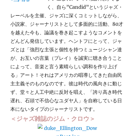
く、自ら”Candid”というジャズ・
レーベルを主催、ジャズに深くコミットしながら、
小説家、ジャーナリストとして多面的に活動、80才
を越えた今も、論議を巻き起こすようなコメントを
どんどん発信しています。ヘントフにとって、ジャ
ズとは「強烈な主張と個性を持つミュージシャン達
が、お互いの言葉（プレイ）を誠実に聴き合うこと
によって、音楽と言う素晴らしい調和を作り上げ
る」アート！それはアメリカの唱導してきた自由民
主主義そのものなのです。彼は時代の風向きに動じ
ず、堂々と人工中絶に反対を唱え、「誇り高き時代
遅れ、石頭で不信心なユダヤ人」を自称している日
本にないタイプのジャーナリストです。
＜ジャズ雑誌のジム・クロウ＞