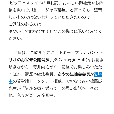
ビッフェスタイルの無礼講、おいしい御馳走やお飲
家：
シ
物を沢山ご用意！「
ジャズ講座
」と言っても、堅苦
ャ
しいものではないと知っていただきたいので、
ル
ご興味のある方は、
ル・
ド
冷やかしで結構です！ぜひこの機会に覗いてみてく
ロ
ださい。
ー
ネ
ー
当日は、ご飲食と共に、
トミー・フラナガン・ト
に
リオのお宝未公開音源
(’78 Carnegie Hall)をお聴き
頂きながら、寺井尚之がミニ講座でお楽しみいただ
くほか、講座本編集委員、
あやめ生徒会会長
が
講座
本
の苦労話トークを、「権威」でおなじみの後藤誠
先生が「講座を振り返って」の思い出話を、その
他、色々お楽しみ企画中。