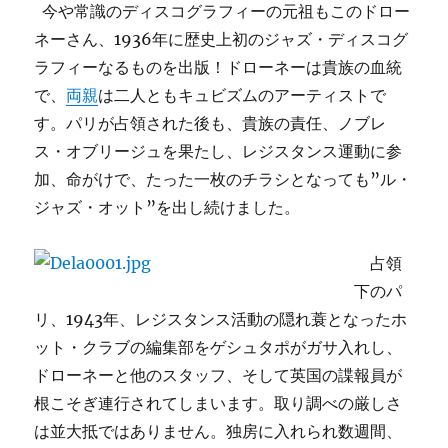
今や常識のディスコグラフィーの元祖もこのドロー
ネーさん、1936年に歴史上初のジャズ・ディスコグ
ラフィーなるものを出版！ドローネーは貴族の血統
で、
両親
は二人ともキュビズムのアーティストで
す。パリが占領された後も、貴族の責任、ノブレ
ス・オブリージュを果たし、レジスタンス運動に参
加、命がけで、たった一枚のチラシとなっても”ル・
ジャズ・オット”を出し続けました。
占領
下のパ
リ、1943年、レジスタンス活動の隠れ蓑となったホ
ット・クラブの編集部をゲシュタポがガサ入れし、
ドローネーと他のスタッフ、そして英国の諜報員が
根こそぎ連行されてしまいます。取り調べの厳しさ
は並大抵ではありません。独房に入れられ数週間、