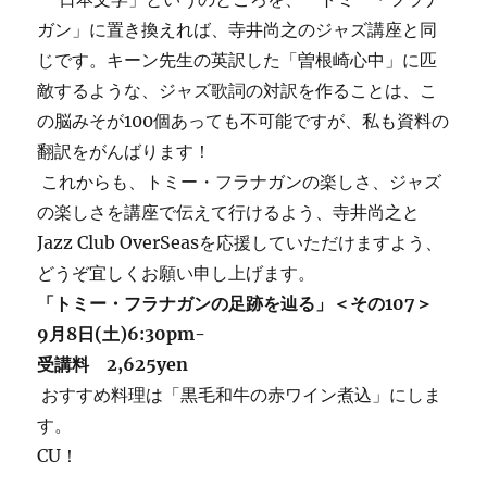
ガン」に置き換えれば、寺井尚之のジャズ講座と同
じです。キーン先生の英訳した「曽根崎心中」に匹
敵するような、ジャズ歌詞の対訳を作ることは、こ
の脳みそが100個あっても不可能ですが、私も資料の
翻訳をがんばります！
これからも、トミー・フラナガンの楽しさ、ジャズ
の楽しさを講座で伝えて行けるよう、寺井尚之と
Jazz Club OverSeasを応援していただけますよう、
どうぞ宜しくお願い申し上げます。
「トミー・フラナガンの足跡を辿る」＜その107＞
9月8日(土)6:30pm-
受講料 2,625yen
おすすめ料理は「黒毛和牛の赤ワイン煮込」にしま
す。
CU！