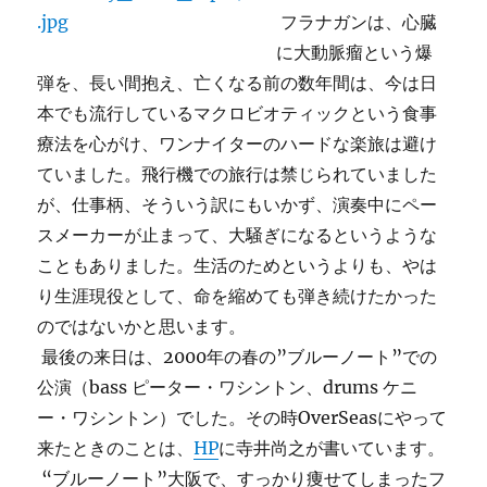
フラナガンは、心臓
に大動脈瘤という爆
弾を、長い間抱え、亡くなる前の数年間は、今は日
本でも流行しているマクロビオティックという食事
療法を心がけ、ワンナイターのハードな楽旅は避け
ていました。飛行機での旅行は禁じられていました
が、仕事柄、そういう訳にもいかず、演奏中にペー
スメーカーが止まって、大騒ぎになるというような
こともありました。生活のためというよりも、やは
り生涯現役として、命を縮めても弾き続けたかった
のではないかと思います。
最後の来日は、2000年の春の”ブルーノート”での
公演（bass ピーター・ワシントン、drums ケニ
ー・ワシントン）でした。その時OverSeasにやって
来たときのことは、
HP
に寺井尚之が書いています。
“ブルーノート”大阪で、すっかり痩せてしまったフ