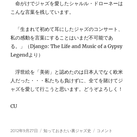
命がけでジャズを愛したシャルル・ドローネーは
こんな言葉を残しています。
「生まれて初めて耳にしたジャズのコンサート、
私の感動を言葉にすることはいまだ不可能であ
る。」（Django: The Life and Music of a Gypsy
Legendより）
浮世絵を「美術」と認めたのは日本人でなく欧米
人だった・・・私たちも負けずに、全てを賭けてジ
ャズを愛して行こうと思います。どうぞよろしく！
CU
投
カ
知
2012年9月27日
知っておきたい裏ジャズ史
コメント
稿
テ
っ