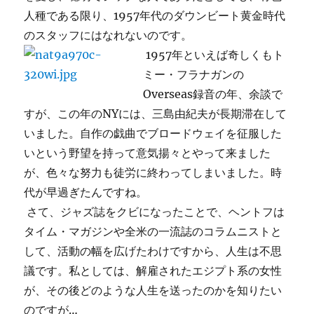
人種である限り、1957年代のダウンビート黄金時代
のスタッフにはなれないのです。
1957年といえば奇しくもト
ミー・フラナガンの
Overseas録音の年、余談で
すが、この年のNYには、三島由紀夫が長期滞在して
いました。自作の戯曲でブロードウェイを征服した
いという野望を持って意気揚々とやって来ました
が、色々な努力も徒労に終わってしまいました。時
代が早過ぎたんですね。
さて、ジャズ誌をクビになったことで、ヘントフは
タイム・マガジンや全米の一流誌のコラムニストと
して、活動の幅を広げたわけですから、人生は不思
議です。私としては、解雇されたエジプト系の女性
が、その後どのような人生を送ったのかを知りたい
のですが…