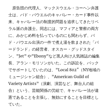
原告団の代理人、マックスウエル・コーヘン弁護
士は、バド・パウエルのキャバレー・カード事件以
来、キャバレー法の制度的問題を追求してきたリベ
ラル派の弁護士。同志には、マ
フィアと警察の両方
に、みかじめ料を払っているのにも関わらず、バ
ド・パウエル出演の一件で煮え湯を飲まされた「バ
ードランド」の経営者、オスカー・グッドスタイ
ン
、”Jet” や”Ebony”など黒人向け人気雑誌の編集
長、アラン・モリソンがいた。この訴訟を、バック
でサポートしていたのは、”Local 802″（NY地域の
ミュージシャン組合）、”American Guild of
Variety Artists”（演劇、演芸など、舞台人の組
合）という、芸能関係の労組で、キャバレー法が違
憲であることを主張し、無効にすることを目標とし
ていた。