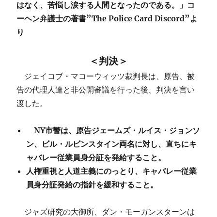
はなく、苦悩し涙する人間となったのである。」コ
ーヘン弁護士の著書”The Police Card Discord”よ
り
＜判決＞
ジェイコブ・マコーウィッツ裁判長は、原告、被
告の代理人達と非公開審議を行った後、判決を言い
渡した。
NY市警は、原告ジェームズ・ルイス・ジョンソ
ン、ビル・ルビンスタイン両名に対し、直ちにキ
ャバレー従業員身分証を発給すること。
人権重視と人道主義にのっとり、キャバレー従業
員
身分証発給の指針を緩和す
ること。
ジャズ研究の大御所、ダン・モーガンスターンは