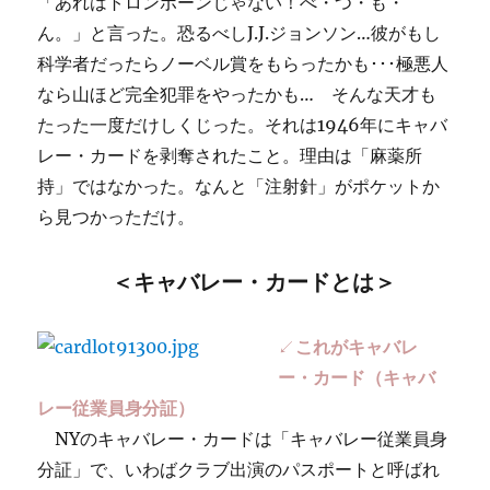
「あれはトロンボーンじゃない！べ・つ・も・
（後
ん。」と言った。恐るべしJ.J.ジョンソン…彼がもし
編）
へ
科学者だったらノーベル賞をもらったかも･･･極悪人
の
なら山ほど完全犯罪をやったかも… そんな天才も
たった一度だけしくじった。それは1946年にキャバ
レー・カードを剥奪されたこと。理由は「麻薬所
持」ではなかった。なんと「注射針」がポケットか
ら見つかっただけ。
＜キャバレー・カードとは＞
↙
これがキャバレ
ー・カード（キャバ
レー従業員身分証）
NYのキャバレー・カードは「キャバレー従業員身
分証」で、いわばクラブ出演のパスポートと呼ばれ