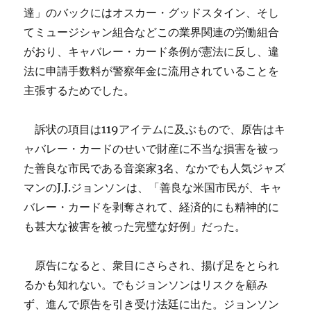
達」のバックにはオスカー・グッドスタイン、そし
てミュージシャン組合などこの業界関連の労働組合
がおり、キャバレー・カード条例が憲法に反し、違
法に申請手数料が警察年金に流用されていることを
主張するためでした。
訴状の項目は119アイテムに及ぶもので、原告はキ
ャバレー・カードのせいで財産に不当な損害を被っ
た善良な市民である音楽家3名、なかでも人気ジャズ
マンのJ.J.ジョンソンは、「善良な米国市民が、キャ
バレー・カードを剥奪されて、経済的にも精神的に
も甚大な被害を被った完璧な好例」だった。
原告になると、衆目にさらされ、揚げ足をとられ
るかも知れない。でもジョンソンはリスクを顧み
ず、進んで原告を引き受け法廷に出た。ジョンソン