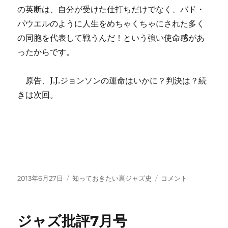
の英断は、自分が受けた仕打ちだけでなく、バド・
パウエルのように人生をめちゃくちゃにされた多く
の同胞を代表して戦うんだ！という強い使命感があ
ったからです。
原告、J.J.ジョンソンの運命はいかに？判決は？続
きは次回。
投
カ
J.J.
2013年6月27日
知っておきたい裏ジャズ史
コメント
稿
テ
ジ
日:
ゴ
ョ
リ
ン
ジャズ批評7月号
ー
ソ