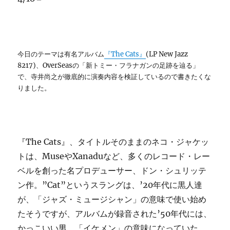
今日のテーマは有名アルバム
『The Cats』
(LP New Jazz
8217)
、OverSeasの「新トミー・フラナガンの足跡を辿る」
で、寺井尚之
が徹底的に演奏内容を検証しているので書きたくな
りました。
『The Cats』、タイトルそのままのネコ・ジャケッ
トは、MuseやXanaduなど、多くのレコード・レー
ベルを創った名プロデューサー、ドン・シュリッテ
ン作。”Cat”というスラングは、’20年代に黒人達
が、「ジャズ・ミュージシャン」の意味で使い始め
たそうですが、アルバムが録音された’50年代には、
かっこいい男、「イケメン」の意味になっていた。