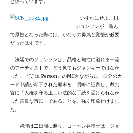
と語っています。
いずれにせよ、J.J.
ジョンソンが、進ん
で原告となった際には、かなりの勇気と覚悟が必要
だったはずです。
法廷でのジョンソンは、品格と知性に溢れる一流
のアーティストで、どう見てもジャンキーではなか
った。
『J.J in Person』のMCさながらに、自分のカ
ード申請が却下された顛末を、明瞭に証言し、裁判
官に「人権を守る正しい法的な手続を受けられなか
った善良な市民」であることを、強く印象付けまし
た。
審理は二日間に渡り、コーヘン弁護士は、ジョ