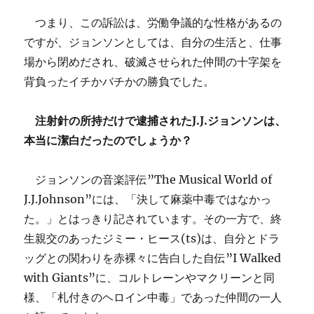
つまり、この訴訟は、労働争議的な性格があるの
ですが、ジョンソンとしては、自分の生活と、仕事
場から閉めだされ、破滅させられた仲間の十字架を
背負ったイチかバチかの勝負でした。
注射針の所持だけで逮捕されたJ.J.ジョンソンは、
本当に潔白だったのでしょうか？
ジョンソンの音楽評伝”The Musical World of
J.J.Johnson”には、「決して麻薬中毒ではなかっ
た。」とはっきり記されています。その一方で、終
生親交のあったジミー・ヒース(ts)は、自分とドラ
ッグとの関わりを赤裸々に告白した自伝”I Walked
with Giants”に、コルトレーンやマクリーンと同
様、「札付きのヘロイン中毒」であった仲間の一人