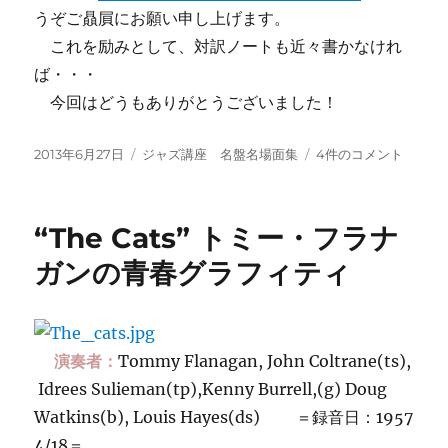
うぞご贔屓にお願い申し上げます。
これを励みとして、対訳ノートも近々書かなけれ
ば・・・
今回はどうもありがとうございました！
投
カ
ジ
2013年6月27日
ジャズ講座 名盤名場面集
4件のコメント
稿
テ
ャ
日:
ゴ
ズ
リ
批
“The Cats” トミー・フラナ
ー
評
7
ガンの青春グラフィティ
月
号
へ
の
演奏者：
Tommy Flanagan, John Coltrane(ts),
Idrees Sulieman(tp),
Kenny Burrell,(g)
Doug
Watkins(b), Louis Hayes(ds) ＝
録音日：1957
4/18＝