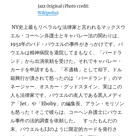
Jazz Original (Photo credit:
Wikipedia
)
NY史上最もリベラルな法律家と言われるマックスウ
エル・コーヘン弁護士とキャバレー法の関わりは、
1951年のバド・パウエルの事件がきっかけです。パ
ウエルは精神病院を退院してまもなく、「バードラ
ンド」から出演依頼を受けた。それでキャバレー・
カードを申請するも、「不適格」として却下。ドル
箱興行が潰されて怒ったのは「バードランド」のマ
ネージャー、オスカー・グッドスタイン、実はこの
人も法律家です。パウエルの友人である黒人メディ
ア「Jet」や「Eboby」の編集長、アラン・モリソン
も怒った！そこで彼らは、コーヘン弁護士にパウエ
ル事件の法的調査を依頼した。 すったもんだの
末、パウエルもJ.Jのように限定的カードを発行さ