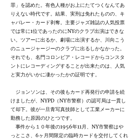
罪」を認めた。有色人種がお上にたてつくなんてあ
りえない時代です。結果、実刑は免れたものの、キ
ャバレー・カード剥奪。主要ジャズ雑誌の人気投票
では常に1位であったのにNYのクラブ出演はできな
い。ツアーに出るか、劇場に出演するか、川向こう
のニュージャージーのクラブに出るしかなかった。
それでも、名門コロンビア・レコードからコンスタ
ントにレコーディングすることが出来たのは、人気
と実力がいかに凄かったかの証明です。
ジョンソンは、その後もカード再発行の申請を続
けましたが、NYPD（NY市警察）の認可局は一貫し
て却下。彼が一旦青写真技師として工業メーカーに
勤務した原因のひとつです。
事件から１０年後の1956年11月、NY市警察はや
っとこさ、6ヶ月間限定の臨時カードを交付してくれ