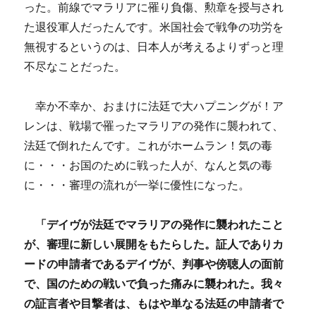
った。前線でマラリアに罹り負傷、勲章を授与され
た退役軍人だったんです。米国社会で戦争の功労を
無視するというのは、日本人が考えるよりずっと理
不尽なことだった。
幸か不幸か、おまけに法廷で大ハプニングが！ア
レンは
、戦場で罹ったマラリアの発作に襲われて、
法廷で倒れたんです。これがホームラン！気の毒
に・・・お国のために戦った人が、なんと気の毒
に・・・
審理の流れが一挙に優性になった。
「デイヴが法廷でマラリアの発作に襲われたこと
が、審理に新しい展開をもたらした。証人でありカ
ードの申請者であるデイヴが、判事や傍聴人の面前
で、国のための戦いで負った痛みに襲われた。我々
の証言者や目撃者は、もはや単なる法廷の申請者で