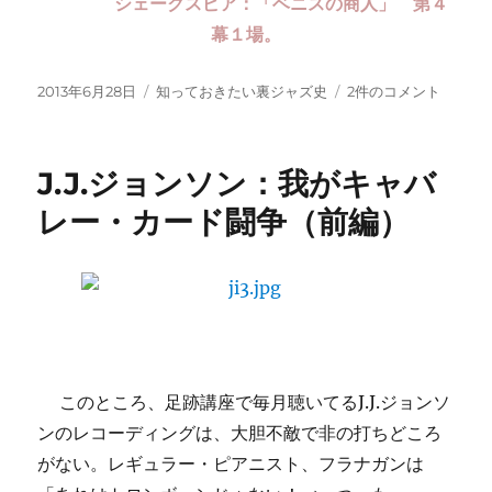
シェークスピア：「ベニスの商人」 第４
幕１場。
投
カ
J.J.
2013年6月28日
知っておきたい裏ジャズ史
2件のコメント
稿
テ
ジ
日:
ゴ
ョ
リ
ン
J.J.ジョンソン：我がキャバ
ー
ソ
ン
レー・カード闘争（前編）
我
が
キ
ャ
バ
レ
ー・
カ
このところ、足跡講座で毎月聴いてるJ.J.ジョンソ
ー
ンのレコーディングは、大胆不敵で非の打ちどころ
ド
闘
がない。レギュラー・ピアニスト、フラナガンは
争