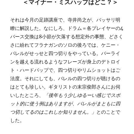
＜マイナー・ミスハップはどこ？＞
それは今月の足跡講座で、寺井尚之が、バッサリ明
瞭に解説した。なにしろ、ドラム＝各プレイヤーの4
バース交換は8小節が欠落する想定外の事態、どさく
さに紛れてフラナガンのソロの後ろでは、ケニー・
バレルがせっせと四つ切りをやっている。バーライ
ンを越える流れるようなフレーズが身上の
デトロイ
ト・ハードバップで、四つ切りやリムショットはご
法度。それにしても、バレルの四つ切りが聴けるの
はとても珍しい。ギタリストの末宗俊郎さんにお伺
いしたところ、
「後年もう少しゆるーい感じでスポ
ット的に使う例はありますが、バレルがまともに四
つ切してるのはこれしか知りません。」
とのことで
した。