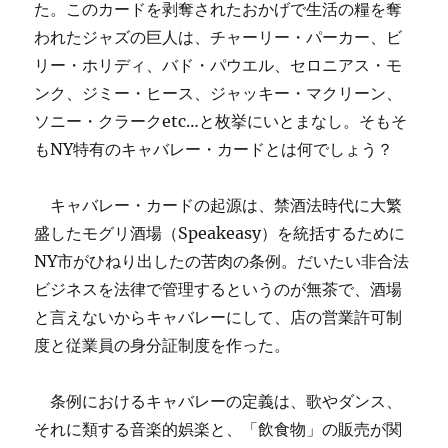
た。このカードを剥奪されたおかげで生活の糧を奪
われたジャズの巨人は、チャーリー・パーカー、ビ
リー・ホリディ、バド・パウエル、セロニアス・モ
ンク、ジミー・ヒース、ジャッキー・マクリーン、
ソニー・クラークetc…と枚挙にいとまなし。そもそ
もNY特有のキャバレー・カードとは何でしょう？
キャバレー・カードの起源は、禁酒法時代に大繁
盛したモグリ酒場（Speakeasy）を統括するために
NY市がひねり出したの苦肉の条例。だいたい非合法
ビジネスを法律で管理するというのが無茶で、酒場
と言えないからキャバレーにして、店の営業許可制
度と従業員の身分証制度を作った。
条例におけるキャバレーの定義は、歌やダンス、
それに類する音楽的娯楽と、「飲食物」の販売が関