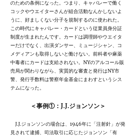
のための条例になった。つまり、キャバレーで働く
コックやウエイターさんが組合活動なんかしないよ
うに、好ましくない分子を規制するのに使われた。
この時代にキャバレー・カードという従業員身分証
制度が生まれたんです。カードは調理師やウエイタ
ーだけでなく、出演ダンサー、ミュージシャン、コ
メディアンも取得しないと働けない。前科者や麻薬
中毒者にカードは支給されない。NYのアルコール販
売局が関わりながら、実質的な審査と発行はNY市
警、発行手数料は警察年金基金にまわすというシス
テムになった。
＜事例①：J.J.ジョンソン＞
J.J.ジョンソンの場合は、1946年に「注射針」が発
見されて逮捕、司法取引に応じたジョンソン「有