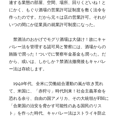
連する業態の部屋、空間、場所、回りくどいね！と
にかく、もぐり酒場の営業許可証制度を敷く法令を
作ったのです。だから元々は店の営業許可。それが
いつの間にか従業員の就業許可制度になった。
禁酒法のおかげでモグリ酒場は大儲け！故にキャ
バレー法を管理する認可局と警察には、酒場からの
賄賂で潤った！ついでに警察年金基金も潤った。だ
から、或いは、しかしか？禁酒法撤廃後もキャバレ
ー法は存続します。
1940年代、全米に労働組合運動の嵐が吹き荒れ
て、米国に、「赤狩り」時代到来！社会主義革命を
恐れる余り、自由の国アメリカ、その大統領がFBIに
「合衆国の治安を脅かす可能性のある国民のリス
ト」を作った時代、キャバレー法はストライキ防止