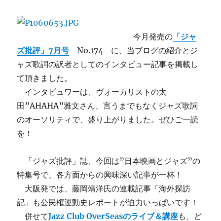
ン：
我
が
キ
今月発売の
「ジャ
ャ
ズ批評」7月号
No.174 に、当ブログの紹介とジ
バ
ャズ歌詞の訳者としてのインタビュー記事を掲載し
レ
ー・
て頂きました。
カ
インタビュワーは、ヴォーカリストの太
ー
田”AHAHA”雅文さん、言うまでもなくジャズ歌詞
ド
闘
のオーソリティで、盛り上がりました。ぜひご一読
争
を！
（前
編）
に
「ジャズ批評」誌、今回は”日本映画とジャズ”の
特集号で、各方面からの興味深い記事が一杯！
大阪発では、藤岡靖洋氏の連載記事「海外探訪
記」も公民権運動史レポートが迫力いっぱいです！
併せて
Jazz Club OverSeasのライブ＆講座
も、ど