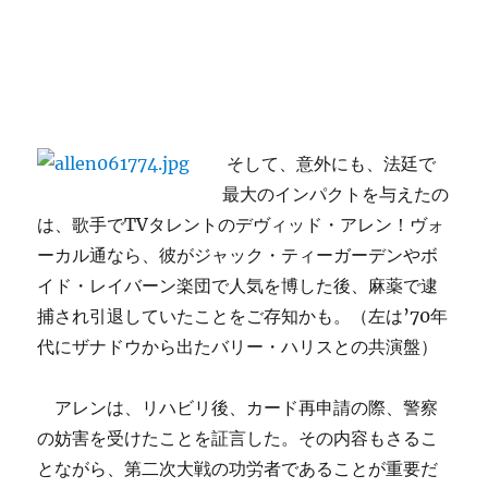
そして、意外にも、法廷で
最大のインパクトを与えたの
は
、歌手でTVタレントのデヴィッド・アレン！ヴォ
ーカル通なら、彼がジャック・ティーガーデンや
ボ
イド・レイバーン
楽団で人気を博した後、麻薬で逮
捕され引退していたことをご存知かも。（左は’70年
代にザナドウから出たバリー・ハリスとの共演盤）
アレンは、リハビリ後、カード再申請の際、警察
の妨害を受けたことを証言した。その内容もさるこ
とながら、第二次大戦の功労者であることが重要だ