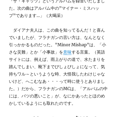
『ザ・キャッツ』というアルバムを録音いたしまし
た。次の曲はアルバム中の”マイナー・ミスハッ
プ”であります…」（大喝采）
ダイアナ夫人は、この曲を知ってるんだ！と喜ん
でいましたが、フラナガンの言い方は、なんとなく
引っかかるものだった。”Minor Mishap”は、「小
さな災難」とか「小事故」を
意味
する言葉。（英語
サイトには、例えば、雨上がりの道で、水たまりを
踏んでしまい、靴下までびしょびしょになって、気
持ちワル～というような時、大怪我したわけじゃな
いけど、へこむなあ・・・って時に使うとありまし
た。）だから、フラナガンのMCは、「アルバムの中
には、バツの悪いこと」が、なにかあったとほのめ
かしているようにも取れたのです。