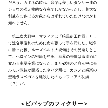
だろう。カポネの時代、音楽は美しいダンサー達の
ショウの添え物的な存在でしかなかったし、莫大な
利益をむさぼる対象からはずれていただけなのかも
知れません。
第二次大戦中、マフィアは「暗黒街工作員」とし
て連合軍勝利のために命を張って手を汚した。戦争
に勝った後、ルーズベルト大統領はその見返りとし
て、ヘロインの密輸を黙認、麻薬の売買は密造酒に
変わる主要産業になった。また砂漠のど真ん中にモ
ルモン教徒が開拓したネバダ州に、カジノと娯楽の
聖地ラスベガスを建設したのもマフィアの功績
（？）だ。
＜ビバップのフィクサー＞