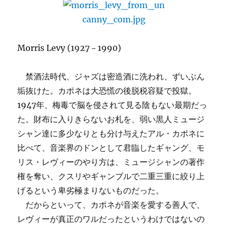
サ
ー
ト
は
3
Morris Levy (1927－1990)
月
15
禁酒法時代、ジャズは密造酒に洗われ、ずいぶん
日
(土)
垢抜けた。カポネは大恐慌の後脱税容疑で投獄。
に！
1947年、梅毒で脳を侵されて見る陰もない最期だっ
へ
た。財布に入りきらないお札を、弱い黒人ミュージ
の
シャン達に多少なりとも分け与えたアル・カポネに
比べて、音楽界のドンとして君臨したギャング、モ
リス・レヴィーのやり方は、ミュージシャンの著作
権を奪い、クスリやギャンブルで二重三重に絞り上
げるという卑劣極まりないものだった。
だからといって、カポネが音楽を愛する善人で、
レヴィーが真正のワルだったというわけではないの