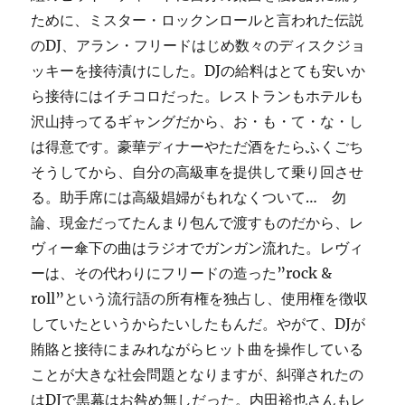
ために、ミスター・ロックンロールと言われた伝説
のDJ、アラン・フリードはじめ数々のディスクジョ
ッキーを接待漬けにした。DJの給料はとても安いか
ら接待にはイチコロだった。レストランもホテルも
沢山持ってるギャングだから、お・も・て・な・し
は得意です。豪華ディナーやただ酒をたらふくごち
そうしてから、自分の高級車を提供して乗り回させ
る。助手席には高級娼婦がもれなくついて… 勿
論、現金だってたんまり包んで渡すものだから、レ
ヴィー傘下の曲はラジオでガンガン流れた。レヴィ
ーは、その代わりにフリードの造った”rock &
roll”という流行語の所有権を独占し、使用権を徴収
していたというからたいしたもんだ。やがて、DJが
賄賂と接待にまみれながらヒット曲を操作している
ことが大きな社会問題となりますが、糾弾されたの
はDJで黒幕はお咎め無しだった。内田裕也さんもレ