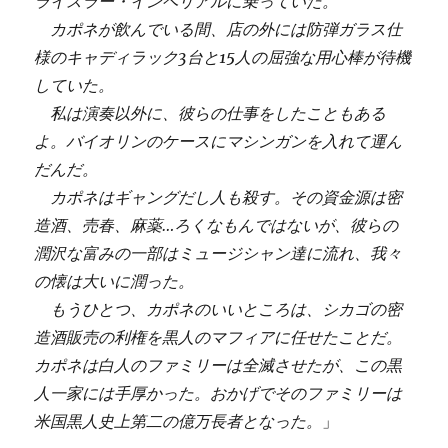
ライスラー・インペリアルに乗っていた。
カポネが飲んでいる間、店の外には防弾ガラス仕
様のキャディラック3台と15人の屈強な用心棒が待機
していた。
私は演奏以外に、彼らの仕事をしたこともある
よ。バイオリンのケースにマシンガンを入れて運ん
だんだ。
カポネはギャングだし人も殺す。その資金源は密
造酒、売春、麻薬…ろくなもんではないが、彼らの
潤沢な富みの一部はミュージシャン達に流れ、我々
の懐は大いに潤った。
もうひとつ、カポネのいいところは、シカゴの密
造酒販売の利権を黒人のマフィアに任せたことだ。
カポネは白人のファミリーは全滅させたが、この黒
人一家には手厚かった。おかげでそのファミリーは
米国黒人史上第二の億万長者となった。
」