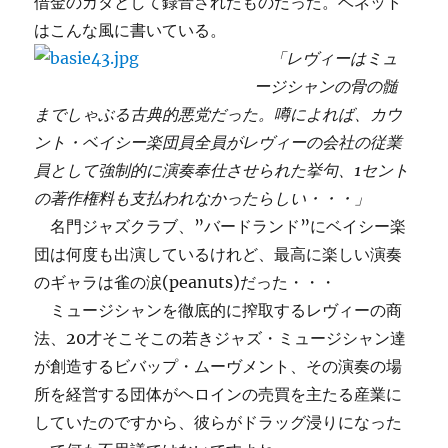
借金のカタとして録音されたものだった。ベネット
はこんな風に書いている。
「レヴィーはミュ
ージシャンの骨の髄
までしゃぶる古典的悪党だった。噂によれば、カウ
ント・ベイシー楽団員全員がレヴィーの会社の従業
員として強制的に演奏奉仕させられた挙句、1セント
の著作権料も支払われなかったらしい・・・」
名門ジャズクラブ、”バードランド”にベイシー楽
団は何度も出演しているけれど、最高に楽しい演奏
のギャラは雀の涙(peanuts)だった・・・
ミュージシャンを徹底的に搾取するレヴィーの商
法、20才そこそこの若きジャズ・ミュージシャン達
が創造するビバップ・ムーヴメント、その演奏の場
所を経営する団体がヘロインの売買を主たる産業に
していたのですから、彼らがドラッグ浸りになった