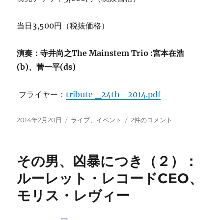
当日3,500円（税抜価格）
演奏：寺井尚之The Mainstem Trio :宮本在浩
(b)、菅一平(ds)
フライヤー：
tribute _24th－2014.pdf
投
カ
春
2014年2月20日
ライブ、イベント
2件のコメント
稿
テ
の
日:
ゴ
ト
リ
リ
その男、凶暴につき（２）：
ー
ビ
ュ
ルーレット・レコードCEO、
ー
モリス・レヴィー
ト・
コ
ン