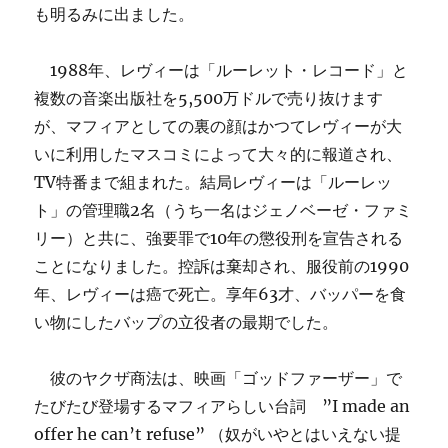
も明るみに出ました。
1988年、レヴィーは「ルーレット・レコード」と
複数の音楽出版社を5,500万ドルで売り抜けます
が、マフィアとしての裏の顔はかつてレヴィーが大
いに利用したマスコミによって大々的に報道され、
TV特番まで組まれた。結局レヴィーは「ルーレッ
ト」の管理職2名（うち一名はジェノベーゼ・ファミ
リー）と共に、強要罪で10年の懲役刑を宣告される
ことになりました。控訴は棄却され、服役前の1990
年、レヴィーは癌で死亡。享年63才、バッパーを食
い物にしたバップの立役者の最期でした。
彼のヤクザ商法は、映画「ゴッドファーザー」で
たびたび登場するマフィアらしい台詞 ”I made an
offer he can’t refuse” （奴がいやとはいえない提