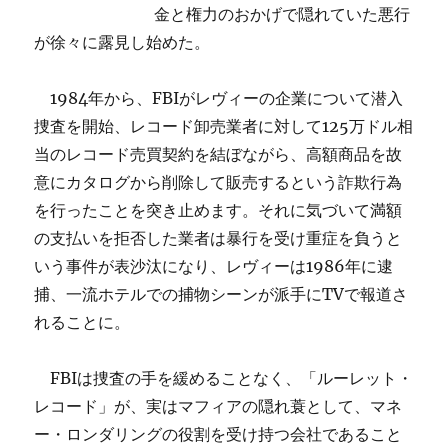
金と権力のおかげで隠れていた悪行
が徐々に露見し始めた。
1984年から、FBIがレヴィーの企業について潜入
捜査を開始、レコード卸売業者に対して125万ドル相
当のレコード売買契約を結ぼながら、高額商品を故
意にカタログから削除して販売するという詐欺行為
を行ったことを突き止めます。それに気づいて満額
の支払いを拒否した業者は暴行を受け重症を負うと
いう事件が表沙汰になり、レヴィーは1986年に逮
捕、一流ホテルでの捕物シーンが派手にTVで報道さ
れることに。
FBIは捜査の手を緩めることなく、「ルーレット・
レコード」が、実はマフィアの隠れ蓑として、マネ
ー・ロンダリングの役割を受け持つ会社であること