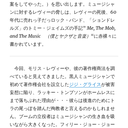
案をしてやった。）を思い出します。ミュージシャ
ンに対するレヴィーの脅しは、レヴィーの死後、60
年代に売れっ子だっロック・バンド、「ションドレ
ルズ」のトミー・ジェイムズの手記”
Me, The Mob,
and The Music （僕とヤクザと音楽）
“に赤裸々に
書かれています。
今回、モリス・レヴィーや、彼の著作権商法を調
べていると見えてきました。黒人ミュージシャンで
初めて著作権会社を設立した
ジジ・グライス
が被害
妄想に陥り、ラッキー・トンプソンがホームレスに
まで落ちぶれた理由が・・・彼らは後進のためにト
ラの尾っぽを踏んだ殉教者と言えるのかもしれませ
ん。ブームの立役者はミュージシャンの生き血を吸
いながら大きくなった。フィリー・ジョー・ジョー