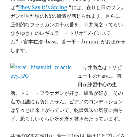
ば”
They Say It’s Spring
“には、在りし日のフラナ
ガンが居た頃のNYの風情が感じられます。さらに、
圧倒的なフラナガンの十八番を、寺井尚之（てらい
ひさゆき）のレギュラー・トリオ”メインステ
ム”（宮本在浩-bass、菅一平- drums）がお聴かせ
します。
寺井尚之はトリビ
ュートのために、毎
日が練習中心の生
活。トミー・フラナガンが好き、練習が好き、その
点では誰にも負けません。ピアノのコンディション
は早々と出来上がっていて、乾燥気味の気候に拘ら
ず、恐ろしいくらい冴え冴え響きわたっています。
共演の宮本在浩(b)、菅一平(ds)も負けじとプレイを