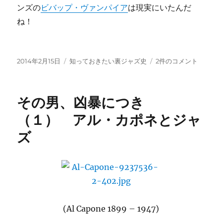
ンズの
ビバップ・ヴァンパイア
は現実にいたんだ
ね！
投
カ
そ
2014年2月15日
知っておきたい裏ジャズ史
2件のコメント
稿
テ
の
日:
ゴ
男、
リ
凶
その男、凶暴につき
ー
暴
に
（１） アル・カポネとジャ
つ
ズ
き
（２）：
ル
ー
レ
ッ
ト・
レ
(Al Capone 1899 – 1947)
コ