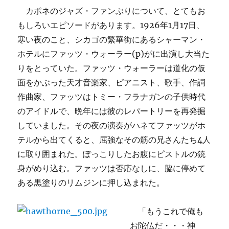
カポネのジャズ・ファンぶりについて、とてもお
もしろいエピソードがあります。1926年1月17日、
寒い夜のこと、シカゴの繁華街にあるシャーマン・
ホテルにファッツ・ウォーラー(p)がに出演し大当た
りをとっていた。ファッツ・ウォーラーは道化の仮
面をかぶった天才音楽家、ピアニスト、歌手、作詞
作曲家、ファッツはトミー・フラナガンの子供時代
のアイドルで、晩年には彼のレパートリーを再発掘
していました。その夜の演奏がハネてファッツがホ
テルから出てくると、屈強なその筋の兄さんたち4人
に取り囲まれた。ぽっこりしたお腹にピストルの銃
身がめり込む。ファッツは否応なしに、脇に停めて
ある黒塗りのリムジンに押し込まれた。
「もうこれで俺も
お陀仏だ・・・神