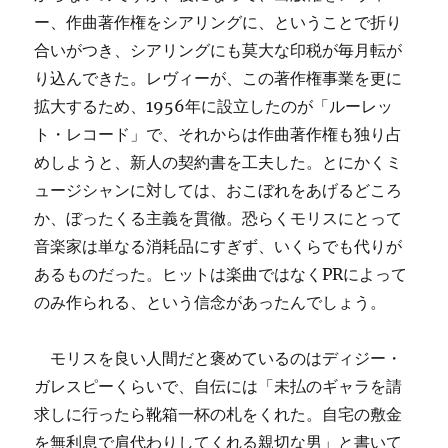
ー、作曲著作権をシアリングに、ということで折り
合いがつき、シアリングにも莫大な印税が毎月転が
り込んできた。レヴィーが、この著作権事業を更に
拡大するため、1956年に設立したのが「ルーレッ
ト・レコード」で、それからは作曲著作権も独り占
めしようと、新人の契約書を工夫した。とにかくミ
ュージシャンに対しては、おこぼれをあげるどころ
か、ぼったくる主義を貫徹。恐らくモリスにとって
音楽家は単なる消耗品にすぎず、いくらでも代りが
あるものだった。ヒットは楽曲ではなくPRによって
のみ作られる、という信念があったんでしょう。
モリスを良い人間だと褒めているのはディジー・
ガレスピーくらいで、自伝には「未払のギャラを請
求しに行ったら靴箱一杯の札をくれた。自宅の敷金
を無利息で肩代わりしてくれる親切な男」と書いて