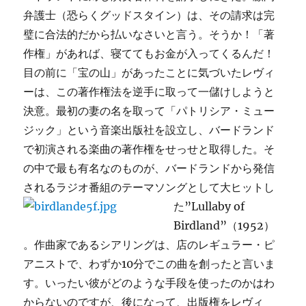
弁護士（恐らくグッドスタイン）は、その請求は完
璧に合法的だから払いなさいと言う。そうか！「著
作権」があれば、寝ててもお金が入ってくるんだ！
目の前に「宝の山」があったことに気づいたレヴィ
ーは、この著作権法を逆手に取って一儲けしようと
決意。最初の妻の名を取って「パトリシア・ミュー
ジック」という音楽出版社を設立し、バードランド
で初演される楽曲の著作権をせっせと取得した。そ
の中で最も有名なのものが、バードランドから発信
されるラジオ番組のテーマソングとして大ヒットし
た”Lullaby of
Birdland”（1952）
。作曲家であるシアリングは、店のレギュラー・ピ
アニストで、わずか10分でこの曲を創ったと言いま
す。いったい彼がどのような手段を使ったのかはわ
からないのですが、後になって、出版権をレヴィ