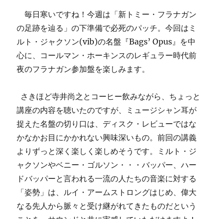
ー
毎日寒いですね！今週は「新トミー・フラナガン
ド
CEO、
の足跡を辿る」の下準備で必死のパッチ。今回はミ
モ
ルト・ジャクソン(vib)の名盤『Bags’ Opus』を中
リ
心に、コールマン・ホーキンスのレギュラー時代前
ス・
レ
夜のフラナガン参加盤を楽しみます。
ヴ
ィ
さきほど寺井尚之とコーヒー飲みながら、ちょっと
ー
へ
講座の内容を聴いたのですが、ミュージシャン耳が
の
捉えた名盤の切り口は、ディスク・レビューではな
かなかお目にかかれない興味深いもの。前回の講義
よりずっと深く楽しく楽しめそうです。ミルト・ジ
ャクソンやベニー・ゴルソン・・・バッパー、ハー
ドバッパーと言われる一流の人たちの音楽に対する
「姿勢」は、ルイ・アームストロングはじめ、偉大
なる先人から脈々と受け継がれてきたものだという