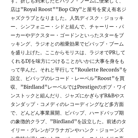
す。折しも到来したビバップ・ブームに便乗して、
店は”Royal Roost””Bop City”と屋号を変え有名ジ
ャズクラブとなりました。人気ディスク・ジョッキ
ー、シンフォニー・シドと組んで、チャーリー・パ
ーカーやデクスター・ゴードンといったスターをブ
ッキング、ラジオとの相乗効果でビバップ・ブーム
を盛り上げた。ここからモリスは、ラジオでPRして
くれるDJを味方につけることがいかに大事を身をも
って学んだ。それと平行して”Roulette Records”を
設立、ビバップのレコード・レーベル”Roost”を買
収、”Birdland”レーベルではPrestigeのボブ・ワイ
ンストックと組んだり、ジャズにかぎらずR&Bやス
タンダップ・コメディのレコーディングなど多方面
で、どんどん事業展開、ビバップ、ハードバップ期
の象徴的クラブ、”Birdland”を設立した。前述のタ
イリー・グレンがフラナガンやハンク・ジョーンズ