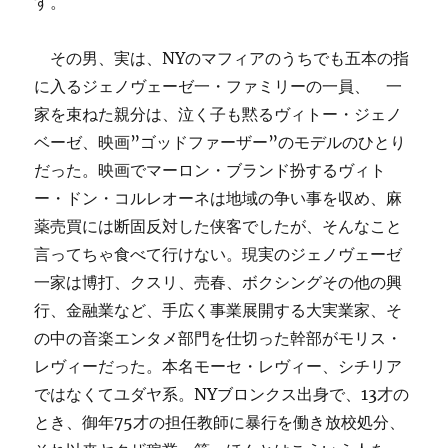
す。
その男、実は、NYのマフィアのうちでも五本の指
に入るジェノヴェーゼ一・ファミリーの一員、
一
家を束ねた親分は、泣く子も黙るヴィトー・ジェノ
ベーゼ、映画”ゴッドファーザー”のモデルのひとり
だった。映画でマーロン・ブランド扮するヴィト
ー・ドン・コルレオーネは地域の争い事を収め、麻
薬売買には断固反対した侠客でしたが、そんなこと
言ってちゃ食べて行けない。現実のジェノヴェーゼ
一家は博打、クスリ、売春、ボクシングその他の興
行、金融業など、手広く事業展開する大実業家、そ
の中の音楽エンタメ部門を仕切った幹部がモリス・
レヴィーだった。本名モーセ・レヴィー、シチリア
ではなくてユダヤ系。NYブロンクス出身で、13才の
とき、御年75才の担任教師に暴行を働き放校処分、