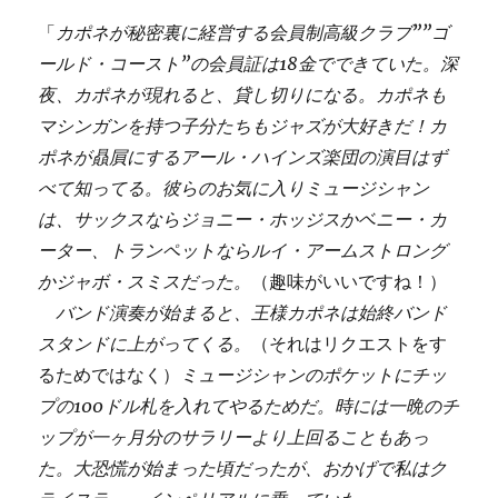
「
カポネが秘密裏に経営する会員制高級クラブ””ゴ
ールド・コースト”の会員証は18金でできていた。深
夜、カポネが現れると、貸し切りになる。カポネも
マシンガンを持つ子分たちもジャズが大好きだ！カ
ポネが贔屓にするアール・ハインズ楽団の演目はず
べて知ってる。彼らのお気に入りミュージシャン
は、サックスならジョニー・ホッジスかベニー・カ
ーター、トランペットならルイ・アームストロング
かジャボ・スミスだった。
（趣味がいいですね！）
バンド演奏が始まると、王様カポネは始終バンド
スタンドに上がってくる。
（それはリクエストをす
るためではなく）
ミュージシャンのポケットにチッ
プの100ドル札を入れてやるためだ。時には一晩のチ
ップが一ヶ月分のサラリーより上回ることもあっ
た。大恐慌が始まった頃だったが、おかげで私はク