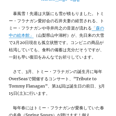
暴風雪！先週は大阪にも雪が積もりました。トミ
ー・フラナガン愛好会の石井夫妻の経営される、ト
ミー・フラナガンや寺井尚之の音楽が流れる
「森の
中の絵本館」
（山梨県山中湖村）が、先日来の大雪
で2月20日現在も孤立状態です。コンビニの商品が
枯渇していても、食料の備蓄は充分だそうですが、
一刻も早い復旧をみんなでお祈りしています。
さて、3月、トミー・フラナガンの誕生月に毎年
OverSeasで開催するコンサート、”Tribute to
Tommy Flanagan”、第24回は誕生日の前日、3月
15日(土)に行います。
毎年春にはトミー・フラナガンが愛奏していた春
の名曲（Spring Songs）が聴けます！例え