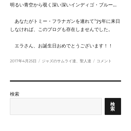
明るい青空から覗く深い深いインディゴ・ブルー…
あなたがトミー・フラナガンを連れて’75年に来日
しなければ、このブログも存在しませんでした。
エラさん、お誕生日おめでとうございます！！
投
カ
エ
2017年4月25日
ジャズのサムライ達、聖人達
コメント
稿
テ
ラ・
日:
ゴ
フ
リ
ィ
ー
ッ
ツ
検索
ジ
ェ
検
索
ラ
ル
ド
生