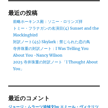
誕
100
最近の投稿
年
の
前略ホーキンス殿：ソニー・ロリンズ拝
日
トミー・フラナガンの名演目(4) Sunset and the
に
に
Mockingbird
対訳ノート(45) Skylark : 禁じられた恋の鳥
寺井珠重の対訳ノート：I Was Telling You
About You -Nancy Wilson
2025 寺井珠重の対訳ノート「I Thought About
You」
最近のコメント
ジョージ・ムラーツ追悼文by エミール・ヴィクリツ