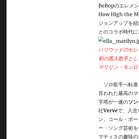
BeBopのエレメ
How High th
ジョンアップを続
とのコラボ時代に
ハリウッドのセレ
初の黒人歌手とし
マリリン・モンロ
ソロ歌手へ転進した
言われた最高のマ
字塔が一連の
ソン
社
Verve
で、入念
ン、コール・ポー
ー・ソング芸術を
マティスの趣味の