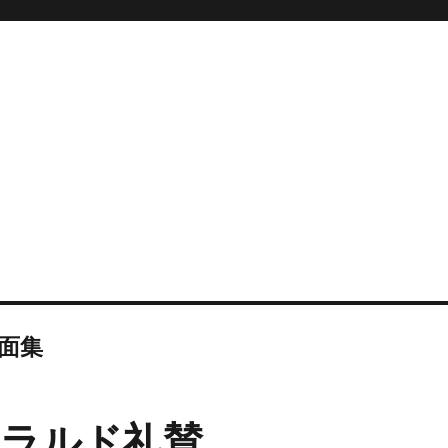
面集
ラルド礼賛