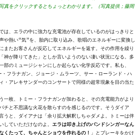
写真をクリックするとちょっとわかります。（写真提供；藤岡
では、エラの中に強力な充電池が存在しているのがはっきりと
声や熱い“気”を、胎内に取り込み、歌唱のエネルギーに変換
にまたお客さんが反応してエネルギーを返す。その作用を繰り
「神が降りてきた」としか言いようのない凄い状況になる。多
一部のミュージシャンにしか起らない化学反応です。私も、
でトミー・フラナガン、ジョージ・ムラーツ、サー・ローランド・ハ
ィ・アレキサンダーのコンサートで同様の超常現象を目の当た
う一枚、トミー・フラナガンが加わると、その充電能力がより
パチと不思議な火花を散らすのを感じるのです。そうダイア
言うと、ダイアナは「余り拡大解釈しちゃダメよ。トミーは伴
いしていただけなのよ。
エラは叩き上げのバンドシンガーなん
なくたって、ちゃんとショウを作れるの！
」とブレーキをかけ