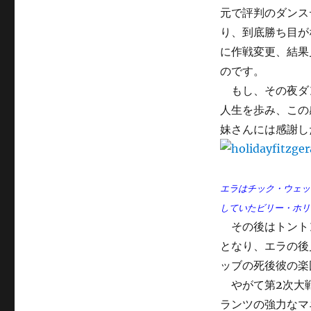
元で評判のダンス
り、到底勝ち目が
に作戦変更、結果
のです。
もし、その夜ダ
人生を歩み、この
妹さんには感謝し
エラはチック・ウェッ
していたビリー・ホリ
その後はトントン
となり、エラの後
ッブの死後彼の楽
やがて第2次大戦
ランツの強力なマ