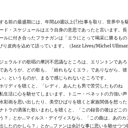
る前の最盛期には、年間40週以上(!)仕事を取り、世界中を
ード・スケジュールはエラ自身の意思であったと言います。長
ールに付き合ったフラナガンは「エラにとって喝采に勝るもの
皮肉を込めて語っています。（Jazz Lives/Michel Ullma
ジェラルドの歌唱の摩訶不思議なところは、エリントンであろ
であろうが、どの歌も、「紛れもなくエラ」でありながら、彼
い」というものが、まるで感じられないところです。
ホリディを聴くと、「レディ、あんたも男で苦労したものね
私生活に心を馳せてしまいます。トニー・ベネットの力強い声
水彩画を思い出したり、美空ひばりを聴くと家族関係を想った
ナトラの洒落た歌いまわしを聴くと、「この録音の後はどこの
う？」とか…マイルス・デイヴィスなら、「この曲は、あのカ
出したのかしら？」とか…ファンは余計な事に思いを馳せつつ