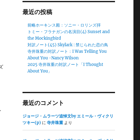
最近の投稿
前略ホーキンス殿：ソニー・ロリンズ拝
トミー・フラナガンの名演目(4) Sunset and
the Mockingbird
対訳ノート(45) Skylark : 禁じられた恋の鳥
く
寺井珠重の対訳ノート：I Was Telling You
About You -Nancy Wilson
2025 寺井珠重の対訳ノート「I Thought
ズ
About You」
、
最近のコメント
ン
ジョージ・ムラーツ追悼文by エミール・ヴィクリ
ツキー(p)
に
寺井珠重
より