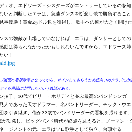
デュオ、エドワーズ・シスターズがエントリーしているのを知
ないと判断したエラは、急遽ダンスを断念し歌で勝負すること
見事優勝！賞金25ドル也を獲得し、歌手への道が大きく開け
ンスの強敵が出場していなければ、エラは、ダンサーとしての
感動は得られなかったかもしれないんですから、エドワーズ姉
たい！
ブ楽団の看板歌手となってから、サインしてもらうため筋向いのクラブに出
ディを幕間に訪問したという逸話がある。
拍子、10代でビリー・ホリディと並ぶ最高のバンドシンガー
見人であった天才ドラマー、名バンドリーダー、チック・ウエ
団を引き継ぎ、僅か22歳でバンドリーダーの看板を張ります
が勃発し、ビッグバンド時代が終焉を迎えると、ノーマン・
ネージメントの元、エラはソロ歌手として独立、台頭する