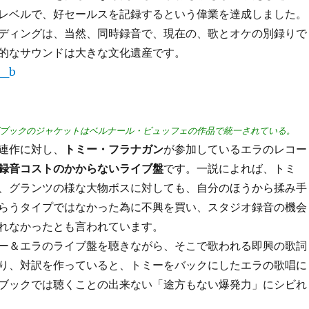
レベルで、好セールスを記録するという偉業を達成しました。
ディングは、当然、同時録音で、現在の、歌とオケの別録りで
的なサウンドは大きな文化遺産です。
ブックのジャケットはベルナール・ビュッフェの作品で統一されている。
連作に対し、
トミー・フラナガン
が参加しているエラのレコー
録音コストのかからないライブ盤
です。一説によれば、トミ
、グランツの様な大物ボスに対しても、自分のほうから揉み手
らうタイプではなかった為に不興を買い、スタジオ録音の機会
れなかったとも言われています。
ー＆エラのライブ盤を聴きながら、そこで歌われる即興の歌詞
り、対訳を作っていると、トミーをバックにしたエラの歌唱に
ブックでは聴くことの出来ない「途方もない爆発力」にシビれ