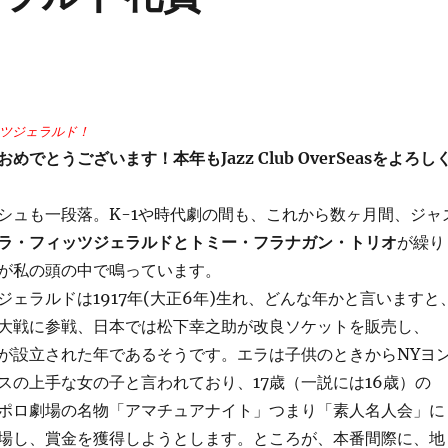
ツジェラルド！
めでとうございます！本年もJazz Club OverSeasをよろし
ュも一段落。K-1や時代劇の間も、これから数ヶ月間、ジャ
ラ・フィッツジェラルドとトミー・フラナガン・トリオ
が繰り
が私の頭の中で鳴っています。
ェラルドは1917年(大正6年)生れ、どんな年かと言いますと
大戦に参戦、日本では松下幸之助が改良ソケットを販売し、
が設立された年であるそうです。エラは子供のときからNYヨ
スの上手な女の子と言われており、17歳（一説には16歳）の
ポロ劇場の名物「アマチュアナイト」つまり「素人名人会」に
場し、賞金を獲得しようとします。ところが、本番間際に、地