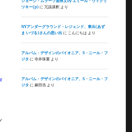
ジョージ・ムラーツ追悼文by エミール・ヴィクリ
ツキー(p)
に
冗談講釈
より
た
NYアンダーグラウンド・レジェンド、東出(あず
ま いづる)さんの思い出
に
こんにちは
より
アルバム・デザインのパイオニア、S・ニール・フ
ジタ
に
寺井珠重
より
アルバム・デザインのパイオニア、S・ニール・フ
演
ジタ
に
麻田浩
より
。
グ