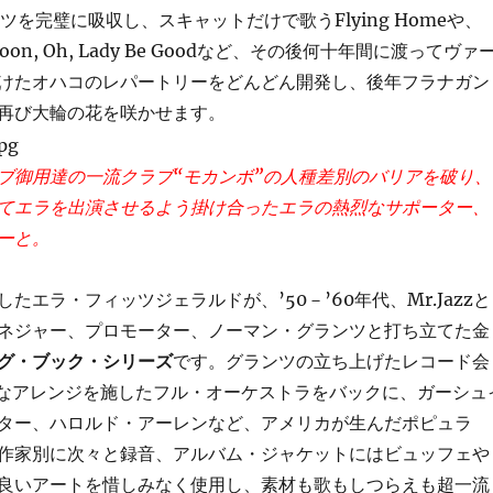
ンツを完璧に吸収し、スキャットだけで歌うFlying Homeや、
e Moon, Oh, Lady Be Goodなど、その後何十年間に渡ってヴァ
けたオハコのレパートリーをどんどん開発し、後年フラナガン
再び大輪の花を咲かせます。
ブ御用達の一流クラブ“モカンボ”の人種差別のバリアを破り、
てエラを出演させるよう掛け合ったエラの熱烈なサポーター、
ーと。
エラ・フィッツジェラルドが、’50－’60年代、Mr.Jazzと
ネジャー、プロモーター、ノーマン・グランツと打ち立てた金
グ・ブック・シリーズ
です。グランツの立ち上げたレコード会
なアレンジを施したフル・オーケストラをバックに、ガーシュ
ター、ハロルド・アーレンなど、アメリカが生んだポピュラ
作家別に次々と録音、アルバム・ジャケットにはビュッフェや
良いアートを惜しみなく使用し、素材も歌もしつらえも超一流