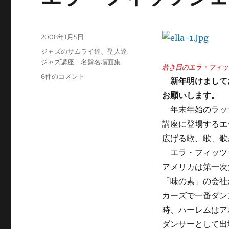
投
2008年1月5日
稿
カ
ジャズのサムライ達、聖人達
,
日:
テ
ジャズ講座 名盤名場面集
若き日のエラ・フィッ
ゴ
エ
6件のコメント
新年明けましてお
リ
ラ・
ー
お願いします。
フ
ィ
年末年始のラッシ
ッ
講座に登場する
エ
ツ
広げる歌、歌、歌
ジ
ェ
エラ・フィッツジ
ラ
アメリカは第一次
ル
「味の素」の会社
ド
礼
カーズで一番ダン
賛
時、ハーレムはア
へ
ダンサーとして出
の