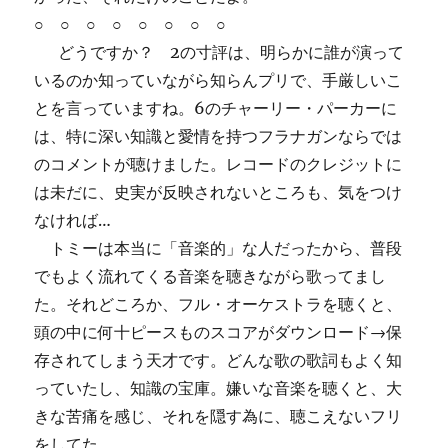
○ ○ ○ ○ ○ ○ ○ ○
どうですか？ 2の寸評は、明らかに誰が演って
いるのか知っていながら知らんプリで、手厳しいこ
とを言っていますね。6のチャーリー・パーカーに
は、特に深い知識と愛情を持つフラナガンならでは
のコメントが聴けました。レコードのクレジットに
は未だに、史実が反映されないところも、気をつけ
なければ…
トミーは本当に「音楽的」な人だったから、普段
でもよく流れてくる音楽を聴きながら歌ってまし
た。それどころか、フル・オーケストラを聴くと、
頭の中に何十ピースものスコアがダウンロード→保
存されてしまう天才です。どんな歌の歌詞もよく知
っていたし、知識の宝庫。嫌いな音楽を聴くと、大
きな苦痛を感じ、それを隠す為に、聴こえないフリ
をしてた。