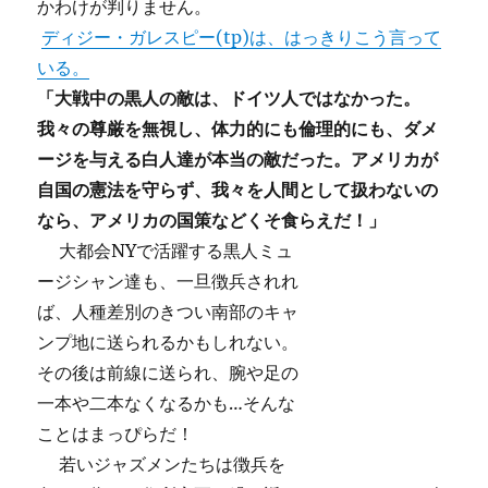
かわけが判りません。
ディジー・ガレスピー(tp)は、はっきりこう言って
いる。
「大戦中の黒人の敵は、ドイツ人ではなかった。
我々の尊厳を無視し、体力的にも倫理的にも、ダメ
ージを与える白人達が本当の敵だった。アメリカが
自国の憲法を守らず、我々を人間として扱わないの
なら、アメリカの国策などくそ食らえだ！」
大都会NYで活躍する黒人ミュ
ージシャン達も、一旦徴兵されれ
ば、人種差別のきつい南部のキャ
ンプ地に送られるかもしれない。
その後は前線に送られ、腕や足の
一本や二本なくなるかも…そんな
ことはまっぴらだ！
若いジャズメンたちは徴兵を