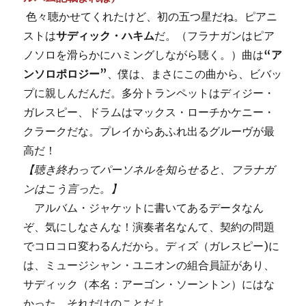
色々聴かせてくれたけど、初の五つ星だね。ピアニ
ストは
サディック・ハキム
だ。（フラナガンはピア
ノソロを滑らかにハミングしながら聴く。）曲は
“ア
ンソロポロジー”
、僕は、まさにこの曲から、ビバッ
プに親しんだんだ。多分トランペットはディジー・
ガレスピー、ドラムはマックス・ローチかケニー・
クラークだな。プレイからあふれ出るグルーヴが最
高だ！
【聴き終わってパーソネルを知らせると、フラナガ
ンはこう言った。】
アルバム・ジャケットに書いてあるデータなん
ぞ、気にしなさんな！演奏者名なんて、契約の問題
でコロコロ変わるんだから。ディズ（ガレスピー)に
は、ミュージシャン・ユニオンの組合員証があり、
サディック（本名：アーゴン・ソーントン）にはな
かった、それだけのことだよ。