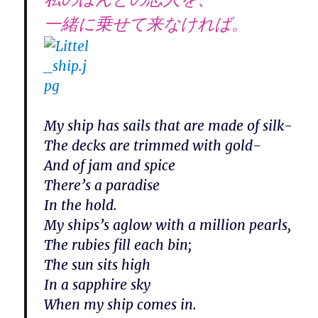
一緒に乗せて来なければ。
My ship has sails that are made of silk-
The decks are trimmed with gold-
And of jam and spice
There’s a paradise
In the hold.
My ships’s aglow with a million pearls,
The rubies fill each bin;
The sun sits high
In a sapphire sky
When my ship comes in.