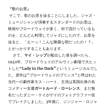
『歌のお里』
そこで、歌のお里を辿ることにしました。ジャズ・
ミュージシャンが演奏するスタンダードのお里は、
映画やブロードウェイが多く、街で流行っているも
のを、どんどん料理してジャズにしたので、お里を
辿ると、「えーっ！こんな陳腐な唄だったの！？」
とがっかりすることもあります。
さて、
マイ・シップ
が船出した港を調べたら、
1940年、ブロードウェイのアルヴィン劇場で大ヒッ
トした
“Lady in the Dark”
というミュージカルでし
た。原作は”ブロードウェイのプリンス”と呼ばれた
当代一の劇作家モス・ハート、主演は英国出身の名
コメディー女優
ガートルード・ローレンス
、まだ無
名だったダニー・ケイがゲイのフォトグラファー役
でブレイクしました。3年後に、ジンジャー・ロジャ