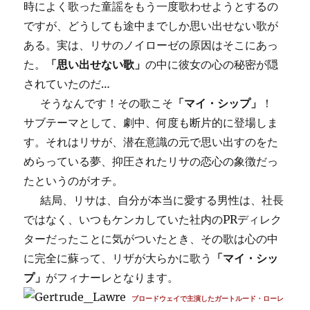
時によく歌った童謡をもう一度歌わせようとするの
ですが、どうしても途中までしか思い出せない歌が
ある。実は、リサのノイローゼの原因はそこにあっ
た。
「思い出せない歌」
の中に彼女の心の秘密が隠
されていたのだ…
そうなんです！その歌こそ
「マイ・シップ」
！
サブテーマとして、劇中、何度も断片的に登場しま
す。それはリサが、潜在意識の元で思い出すのをた
めらっている夢、抑圧されたリサの恋心の象徴だっ
たというのがオチ。
結局、リサは、自分が本当に愛する男性は、社長
ではなく、いつもケンカしていた社内のPRディレク
ターだったことに気がついたとき、その歌は心の中
に完全に蘇って、リザが大らかに歌う
「マイ・シッ
プ」
がフィナーレとなります。
ブロードウェイで主演したガートルード・ローレ