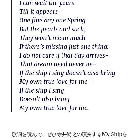
I can wait the years
Till it appears-
One fine day one Spring.
But the pearls and such,
They won’t mean much
If there’s missing just one thing:
I do not care if that day arrives-
That dream need never be-
If the ship I sing doesn’t also bring
My own true love for me –
If the ship I sing
Doesn’t also bring
My own true love for me.
歌詞を読んで、ぜひ寺井尚之の演奏するMy Shipを