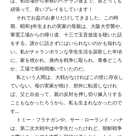
は、初出場から余裕のベテラン達まで、皆とっても
の
頑張って、良いプレイをしています！
それでお盆のお参りだけしてきました。この時
期、昭和3年生まれの実家の母親は、大阪大空襲や、
軍需工場からの帰り道、十三で玉音放送を聴いた話
をする。誰かに話さずにはいられないのかも知れな
い。私がチャランポランな学生生活を謳歌した年頃
に、家を焼かれ、身内を戦争に取られ、青春どころ
か、工場で長時間働いていたのだ。
私という人間は、大戦がなければこの世に存在し
ていない。母の実家が焼け、郊外に転居しなけれ
ば、父と出会って、親の反対を押し切り嫁入りする
こともなかったろうから、私も生まれなかったので
す…
トミー・フラナガンや、サー・ローランド・ハナ
は、第二次大戦中は中学生だったけれど、朝鮮戦争