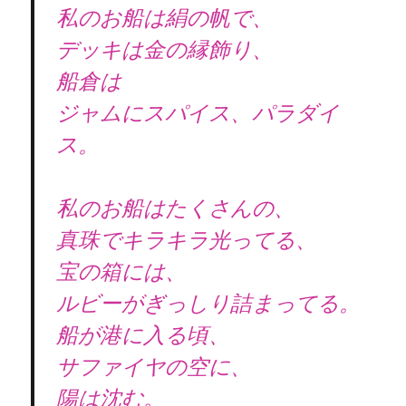
私のお船は絹の帆で、
デッキは金の縁飾り、
船倉は
ジャムにスパイス、パラダイ
ス。
私のお船はたくさんの、
真珠でキラキラ光ってる、
宝の箱には、
ルビーがぎっしり詰まってる。
船が港に入る頃、
サファイヤの空に、
陽は沈む。