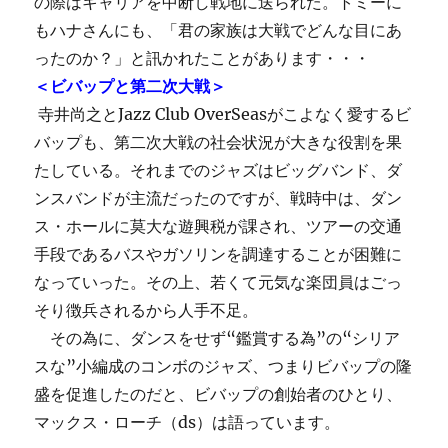
の際はキャリアを中断し戦地に送られた。トミーに
もハナさんにも、「君の家族は大戦でどんな目にあ
ったのか？」と訊かれたことがあります・・・
＜ビバップと第二次大戦＞
寺井尚之とJazz Club OverSeasがこよなく愛するビ
バップも、第二次大戦の社会状況が大きな役割を果
たしている。それまでのジャズはビッグバンド、ダ
ンスバンドが主流だったのですが、戦時中は、ダン
ス・ホールに莫大な遊興税が課され、ツアーの交通
手段であるバスやガソリンを調達することが困難に
なっていった。その上、若くて元気な楽団員はごっ
そり徴兵されるから人手不足。
その為に、ダンスをせず“鑑賞する為”の“シリア
スな”小編成のコンボのジャズ、つまりビバップの隆
盛を促進したのだと、ビバップの創始者のひとり、
マックス・ローチ（ds）は語っています。