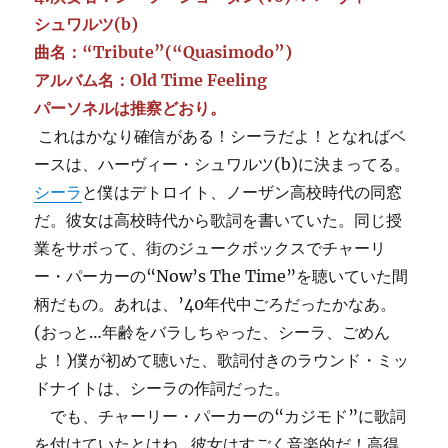
シュワルツ(b)
曲名：“Tribute”(“Quasimodo”)
アルバム名：Old Time Feeling
パーソネルは推察どおり。
これはかなり確信がある！シーラだよ！となればベ
ースは、ハーヴィー・シュワルツ(b)に決まってる。
シーラ
と僕はデトロイト、ノーザン高校時代の同窓
だ。彼女は高校時代から歌詞を書いていた。同じ授
業をサボって、街のジュークボックスでチャーリ
ー・パーカーの“Now’s The Time”を聴いていた間
柄だもの。あれは、’40年代中ごろだったかなあ。
(おっと…年齢をバラしちゃった、シーラ、ごめん
よ！)僕が初めて聴いた、歌詞付きのラウンド・ミッ
ドナイトは、シーラの作詞だった。
でも、チャーリー・パーカーの“カジモド”に歌詞
を付けていたとはね…彼女はすごく音楽的だ！高得