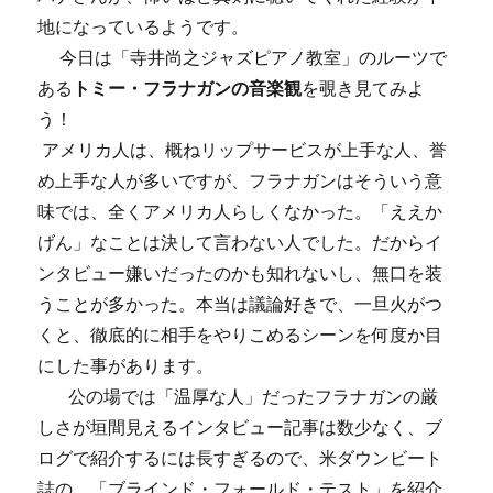
地になっているようです。
今日は「寺井尚之ジャズピアノ教室」のルーツで
ある
トミー・フラナガンの音楽観
を覗き見てみよ
う！
アメリカ人は、概ねリップサービスが上手な人、誉
め上手な人が多いですが、フラナガンはそういう意
味では、全くアメリカ人らしくなかった。「ええか
げん」なことは決して言わない人でした。だからイ
ンタビュー嫌いだったのかも知れないし、無口を装
うことが多かった。本当は議論好きで、一旦火がつ
くと、徹底的に相手をやりこめるシーンを何度か目
にした事があります。
公の場では「温厚な人」だったフラナガンの厳
しさが垣間見えるインタビュー記事は数少なく、ブ
ログで紹介するには長すぎるので、米ダウンビート
誌の、「ブラインド・フォールド・テスト」を紹介