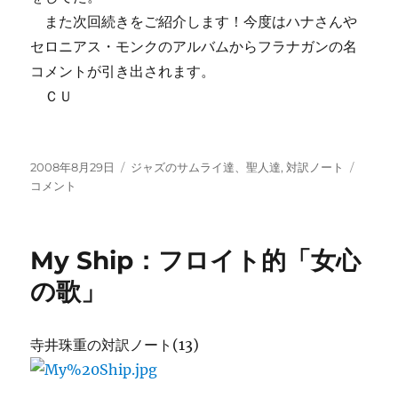
また次回続きをご紹介します！今度はハナさんや
セロニアス・モンクのアルバムからフラナガンの名
コメントが引き出されます。
ＣＵ
投
カ
ト
2008年8月29日
ジャズのサムライ達、聖人達
,
対訳ノート
稿
テ
ミ
コメント
日:
ゴ
ー・
リ
フ
ー
ラ
My Ship：フロイト的「女心
ナ
ガ
の歌」
ン
の
音
寺井珠重の対訳ノート(13)
楽
観：
Blindf