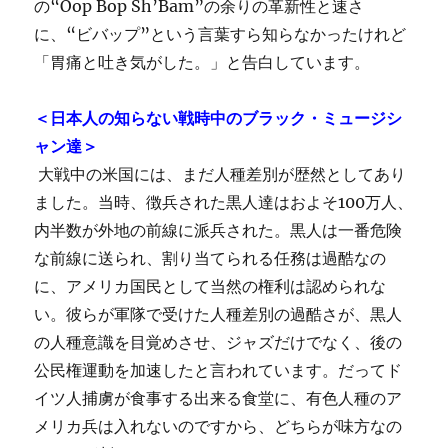
の“Oop Bop Sh’Bam”の余りの革新性と速さ
に、“ビバップ”という言葉すら知らなかったけれど
「胃痛と吐き気がした。」と告白しています。
＜日本人の知らない戦時中のブラック・ミュージシ
ャン達＞
大戦中の米国には、まだ人種差別が歴然としてあり
ました。当時、徴兵された黒人達はおよそ100万人、
内半数が外地の前線に派兵された。黒人は一番危険
な前線に送られ、割り当てられる任務は過酷なの
に、アメリカ国民として当然の権利は認められな
い。彼らが軍隊で受けた人種差別の過酷さが、黒人
の人種意識を目覚めさせ、ジャズだけでなく、後の
公民権運動を加速したと言われています。だってド
イツ人捕虜が食事する出来る食堂に、有色人種のア
メリカ兵は入れないのですから、どちらが味方なの