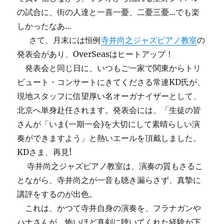
の試合に、街の人達と一喜一憂、二憂三憂…でも楽
しかったなあ…
さて、月末には恒例
寺井尚之ジャズピアノ教室
の
発表会があり、OverSeasはヒートアップ！
発表会と同じ日に、いつもご一家で関東からトリ
ビュート・コンサートにきてくださる常連KD氏が、
現地スタッフに信望厚い名オーガナイザーとして、
北京へ単身赴任されます。発表会には、「生徒の皆
さんが「いま(一期一会)を大切にして素晴らしい演
奏ができますよう」と熱いエールを頂戴しました。
KDさま、再見!
寺井尚之ジャズピアノ教室は、演奏の質もさるこ
とながら、寺井尚之が一音も聴き漏らさず、真摯に
講評をするのが出色。
これは、かつて寺井自身の演奏を、フラナガンや
ハナさんが、怖いほど真剣に聴いてくれた経験が下