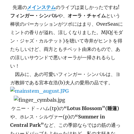
Test
先週の
メインステム
のライブは楽しかったですね!
に
フィンガー・シンバル
や、
オーラ・チャイム
という
棒状のパーカッションがツボにはまり、OverSeasに
ミントの香りが溢れ、涼しくなりました。MJQ(モダ
ン・ジャズ・カルテット)を聴いて寺井がヒントを得
たらしいけど、両方ともチベット由来のもので、あ
の涼しいサウンドで悪いオーラが一掃されるらし
い！
因みに、あの可愛いフィンガー・シンバルは、ヨ
ガ教師である宮本在浩(b)夫人の愛用の品です。
ケニー・ド－ハム(tp)の
“Lotus Blossom”(睡蓮)
や、ホレス・シルヴァー(p)の
“Summer in
Central Park”
など、この季節ならではの筋の通っ
たハードバップもよかったけれど、私の大好きな