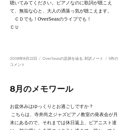
聴いてみてください。ピアノなのに歌詞が聴こえ
て、無垢な心と、大人の洒落っ気が聴こえます。
ＣＤでも！OverSeasのライブでも！
ＣＵ
投
カ
My
2008年8月22日
OverSeasの足跡を辿る
,
対訳ノート
5件の
稿
テ
Ship：
コメント
日:
ゴ
フ
リ
ロ
ー
イ
8月のメモワール
ト
的
「女
お盆休みはゆっくりとお過ごしですか？
心
の
こちらは、寺井尚之ジャズピアノ教室の発表会が月
歌」
末にあるので、それまでは休日返上、ピアニスト達
へ