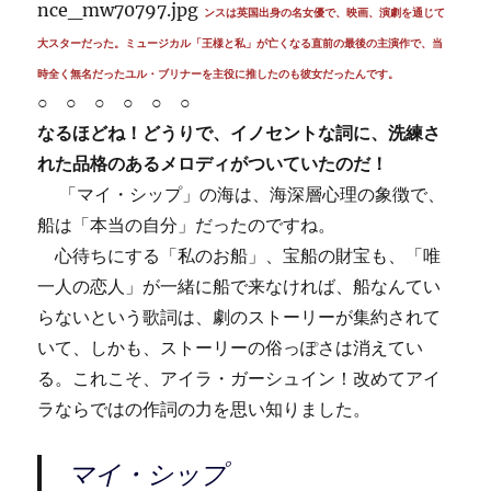
ンスは英国出身の名女優で、映画、演劇を通じて
大スターだった。ミュージカル「王様と私」が亡くなる直前の最後の主演作で、当
時全く無名だったユル・ブリナーを主役に推したのも彼女だったんです。
○ ○ ○ ○ ○ ○
なるほどね！どうりで、イノセントな詞に、洗練さ
れた品格のあるメロディがついていたのだ！
「マイ・シップ」の海は、海深層心理の象徴で、
船は「本当の自分」だったのですね。
心待ちにする「私のお船」、宝船の財宝も、「唯
一人の恋人」が一緒に船で来なければ、船なんてい
らないという歌詞は、劇のストーリーが集約されて
いて、しかも、ストーリーの俗っぽさは消えてい
る。これこそ、アイラ・ガーシュイン！改めてアイ
ラならではの作詞の力を思い知りました。
マイ・シップ