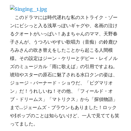
このドラマには時代遅れな私のストライク・ゾー
ンにビシっと入る浅草っぽいギャグや、名画の泣け
るクオートがいっぱい！あまちゃんのママ、天野春
子さんが、うつろいやすい歌唱力（音痴）の鈴鹿ひ
ろみさんの吹き替えをしたことから起こる人間模
様。その設定はジーン・ケリーとデビー・レイノル
ズのミュージカル「雨に歌えば」の引用ですよね。
琥珀やスターの原石に魅了される水口クンの姿は、
ジョージ・バーナード・ショウだ、「ピグマリオ
ン」だ！うれしいね！その他、「フィールド・オ
ブ・ドリームス」「マトリクス」から「探偵物語」
まで…ジェームズ・ブラウンもありました！ロック
やJポップのことは知らないけど、一人で見てても笑
ってました。