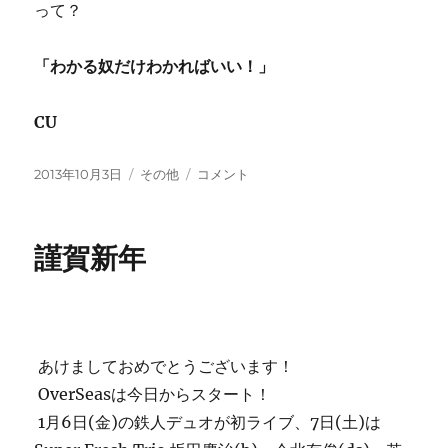
って？
「わかる奴だけわかればいい！」
CU
投
カ
ア
2013年10月3日
その他
コメント
稿
テ
イ・
日:
ゴ
ミ
リ
ス・
謹賀新年
ー
ユ
ー
！”あ
ま
ち
ゃ
あけましておめでとうございます！
ん”に
OverSeasは今日からスタート！
1月6日(金)の鉄人デュオが初ライブ、7日(土)は