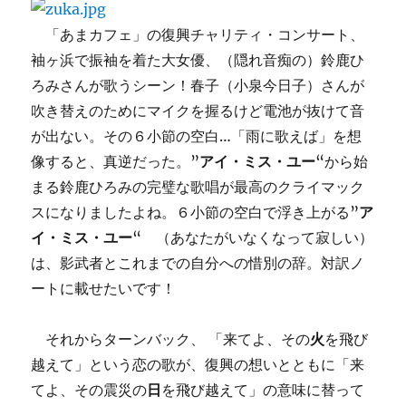
「あまカフェ」の復興チャリティ・コンサート、
袖ヶ浜で振袖を着た大女優、（隠れ音痴の）鈴鹿ひ
ろみさんが歌うシーン！春子（小泉今日子）さんが
吹き替えのためにマイクを握るけど電池が抜けて音
が出ない。その６小節の空白…「雨に歌えば」を想
像すると、真逆だった。”
アイ・ミス・ユー
“から始
まる鈴鹿ひろみの完璧な歌唱が最高のクライマック
スになりましたよね。６小節の空白で浮き上がる”
ア
イ・ミス・ユー
“ （あなたがいなくなって寂しい）
は、影武者とこれまでの自分への惜別の辞。対訳ノ
ートに載せたいです！
それからターンバック、 「来てよ、その
火
を飛び
越えて」という恋の歌が、復興の想いとともに「来
てよ、その震災の
日
を飛び越えて」の意味に替って