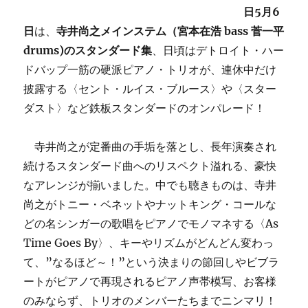
日5月6
日
は、
寺井尚之メインステム（宮本在浩 bass 菅一平
drums)のスタンダード集
、日頃はデトロイト・ハー
ドバップ一筋の硬派ピアノ・トリオが、連休中だけ
披露する〈セント・ルイス・ブルース〉や〈スター
ダスト〉など鉄板スタンダードのオンパレード！
寺井尚之が定番曲の手垢を落とし、長年演奏され
続けるスタンダード曲へのリスペクト溢れる、豪快
なアレンジが揃いました。
中でも聴きものは、寺井
尚之がトニー・ベネットやナットキング・コールな
どの名シンガーの歌唱をピアノでモノマネする〈As
Time Goes By〉、キーやリズムがどんどん変わっ
て、”なるほど～！”という決まりの節回しやビブラ
ートがピアノで再現されるピアノ声帯模写、お客様
のみならず、トリオのメンバーたちまでニンマリ！