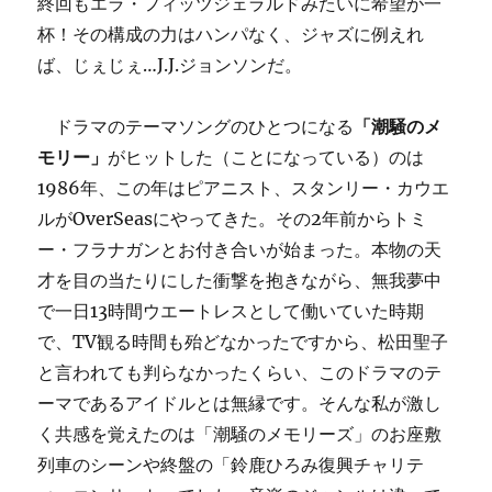
終回もエラ・フィッツジェラルドみたいに希望が一
杯！その構成の力はハンパなく、ジャズに例えれ
ば、じぇじぇ…J.J.ジョンソンだ。
ドラマのテーマソングのひとつになる
「潮騒のメ
モリー」
がヒットした（ことになっている）のは
1986年、この年はピアニスト、スタンリー・カウエ
ルがOverSeasにやってきた。その2年前からトミ
ー・フラナガンとお付き合いが始まった。本物の天
才を目の当たりにした衝撃を抱きながら、無我夢中
で一日13時間ウエートレスとして働いていた時期
で、TV観る時間も殆どなかったですから、松田聖子
と言われても判らなかったくらい、このドラマのテ
ーマであるアイドルとは無縁です。そんな私が激し
く共感を覚えたのは「潮騒のメモリーズ」のお座敷
列車のシーンや終盤の「鈴鹿ひろみ復興チャリテ