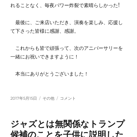
れることなく、毎夜パワー炸裂で素晴らしかった!
最後に、ご来店いただき、演奏を楽しみ、応援し
て下さった皆様に感謝、感謝。
これからも皆で頑張って、次のアニバーサリーを
一緒にお祝いできますように！
本当にありがとうございました！
投
カ
GW38
2017年5月15日
その他
コメント
稿
テ
周
日:
ゴ
年
リ
記
ジャズとは無関係なトランプ
ー
念
ラ
候補のことを子供に説明した
イ