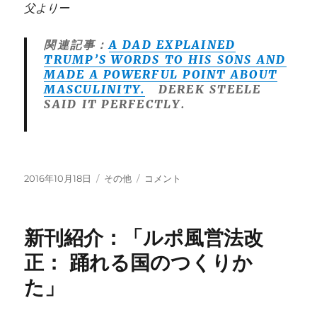
父よりー
関連記事：
A DAD EXPLAINED
TRUMP’S WORDS TO HIS SONS AND
MADE A POWERFUL POINT ABOUT
MASCULINITY.
DEREK STEELE
SAID IT PERFECTLY.
投
カ
ジ
2016年10月18日
その他
コメント
稿
テ
ャ
日:
ゴ
ズ
リ
と
新刊紹介：「ルポ風営法改
ー
は
無
正： 踊れる国のつくりか
関
た」
係
な
ト