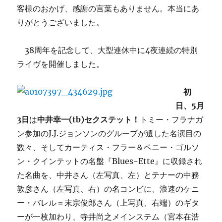
客様のおかげ、感謝の言葉もありません。本当にあ
りがとうございました。
38周年を記念して、大型連休中に4夜連続の特別
ライヴを開催しました。
初
日、5月
3日
は
中井幸一(tb)セクステット！
トミー・フラナガ
ン参加のJ.J.ジョンソンのグループが遺した名演目の
数々、そしてカーティス・フラー＆ベニー・ゴルソ
ン・クインテットの名盤『Blues-Ette』に収録され
た名曲を、中井さん（左写真、左）とテナーの中務
敦彦さん（左写真、右）の名コンビに、浪速のケニ
ー・バレル＝末宗俊郎さん（上写真、右端）のギタ
ーが一枚加わり、寺井尚之メインステム（宮本在浩