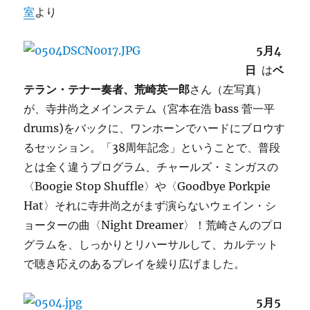
室
より
5月4
日
は
ベ
テラン・テナー奏者、荒崎英一郎
さん（左写真）
が、寺井尚之メインステム（宮本在浩 bass 菅一平
drums)をバックに、ワンホーンでハードにブロウす
るセッション。「38周年記念」ということで、普段
とは全く違うプログラム、チャールズ・ミンガスの
〈Boogie Stop Shuffle〉や〈Goodbye Porkpie
Hat〉それに寺井尚之がまず演らないウェイン・シ
ョーターの曲〈Night Dreamer〉！荒崎さんのプロ
グラムを、しっかりとリハーサルして、カルテット
で聴き応えのあるプレイを繰り広げました。
5月5