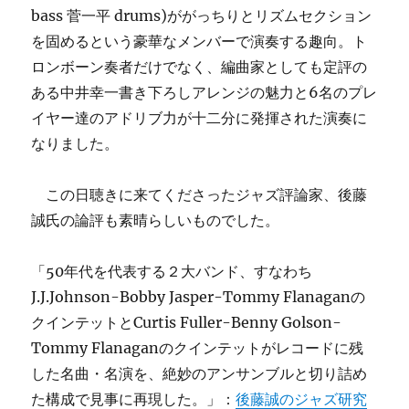
bass 菅一平 drums)ががっちりとリズムセクション
を固めるという豪華なメンバーで演奏する趣向。ト
ロンボーン奏者だけでなく、編曲家としても定評の
ある中井幸一書き下ろしアレンジの魅力と6名のプレ
イヤー達のアドリブ力が十二分に発揮された演奏に
なりました。
この日聴きに来てくださったジャズ評論家、後藤
誠氏の論評も素晴らしいものでした。
「50年代を代表する２大バンド、すなわち
J.J.Johnson-Bobby Jasper-Tommy Flanaganの
クインテットとCurtis Fuller-Benny Golson-
Tommy Flanaganのクインテットがレコードに残
した名曲・名演を、絶妙のアンサンブルと切り詰め
た構成で見事に再現した。」：
後藤誠のジャズ研究