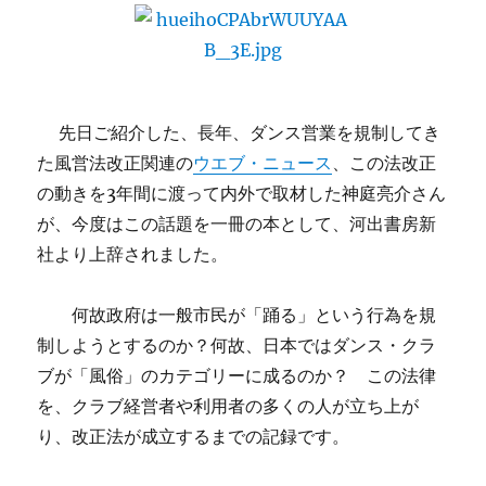
ラ
ン
プ
候
補
の
先日ご紹介した、長年、ダンス営業を規制してき
こ
た風営法改正関連の
ウエブ・ニュース
、この法改正
と
の動きを3年間に渡って内外で取材した神庭亮介さん
を
子
が、今度はこの話題を一冊の本として、河出書房新
供
社より上辞されました。
に
説
明
何故政府は一般市民が「踊る」という行為を規
し
制しようとするのか？何故、日本ではダンス・クラ
た
ブが「風俗」のカテゴリーに成るのか？ この法律
ア
メ
を、クラブ経営者や利用者の多くの人が立ち上が
リ
り、改正法が成立するまでの記録です。
カ
の