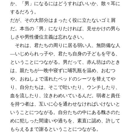
か、「男」になるにはどうすればいいか、散々耳に
するだろう。
だが、その大部分はまったく役に立たないゴミ屑
だ。本当の「男」になりたければ、見せかけの男ら
しさや男性優位主義は忘れなさい。
それは、君たちの周りに居る弱い人、無防備な人
―いじめられっ子や、君たち自身の子どもを守る、
ということにつながる。男だって、赤ん坊はのとき
は、親たちが一晩中寝ずに哺乳瓶を温め、おむつ
や、おねしょで濡れたベッドのシーツを替えてや
り、自分たちは、そこで吐いたり、ウンチしたり、
血を流したり、泣きわめいているんだ。弱者と責任
を持つ者は、互いに心を通わせなければいけないと
いうことにつながる。自分たちの中にある醜さのた
めに犯しった間違いや過ちを、素直に認め、許して
もらえるまで謝るということにつながる。