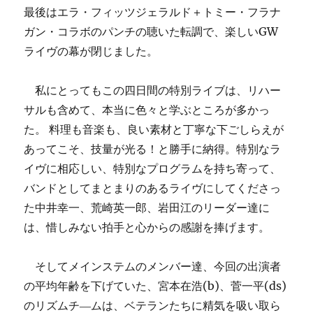
最後はエラ・フィッツジェラルド＋トミー・フラナ
ガン・コラボのパンチの聴いた転調で、楽しいGW
ライヴの幕が閉じました。
私にとってもこの四日間の特別ライブは、リハー
サルも含めて、本当に色々と学ぶところが多かっ
た。 料理も音楽も、良い素材と丁寧な下ごしらえが
あってこそ、技量が光る！と勝手に納得。特別なラ
イヴに相応しい、特別なプログラムを持ち寄って、
バンドとしてまとまりのあるライヴにしてくださっ
た中井幸一、荒崎英一郎、岩田江のリーダー達に
は、惜しみない拍手と心からの感謝を捧げます。
そしてメインステムのメンバー達、今回の出演者
の平均年齢を下げていた、宮本在浩(b)、菅一平(ds)
のリズムチ―ムは、ベテランたちに精気を吸い取ら