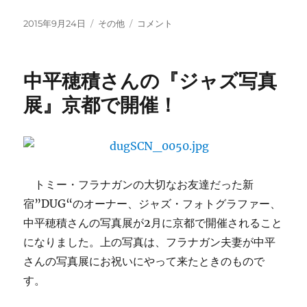
投
カ
新
2015年9月24日
その他
コメント
稿
テ
刊
日:
ゴ
紹
リ
介：
中平穂積さんの『ジャズ写真
ー
「ル
ポ
展』京都で開催！
風
営
法
改
正：
踊
トミー・フラナガンの大切なお友達だった新
れ
宿”
DUG
“のオーナー、ジャズ・フォトグラファー、
る
中平穂積さんの写真展が2月に京都で開催されること
国
の
になりました。上の写真は、フラナガン夫妻が中平
つ
さんの写真展にお祝いにやって来たときのもので
く
す。
り
か