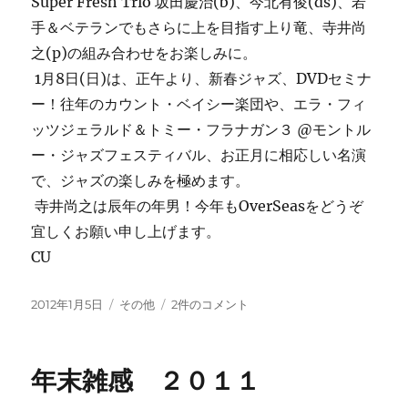
Super Fresh Trio 坂田慶治(b)、今北有俊(ds)、若
手＆ベテランでもさらに上を目指す上り竜、寺井尚
之(p)の組み合わせをお楽しみに。
1月8日(日)は、正午より、新春ジャズ、DVDセミナ
ー！往年のカウント・ベイシー楽団や、エラ・フィ
ッツジェラルド＆トミー・フラナガン３ @モントル
ー・ジャズフェスティバル、お正月に相応しい名演
で、ジャズの楽しみを極めます。
寺井尚之は辰年の年男！今年もOverSeasをどうぞ
宜しくお願い申し上げます。
CU
投
カ
謹
2012年1月5日
その他
2件のコメント
稿
テ
賀
日:
ゴ
新
リ
年
年末雑感 ２０１１
ー
へ
の