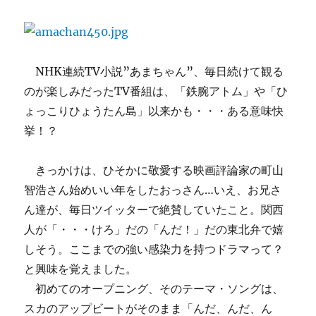
『ジ
ャ
ズ
写
真
NHK連続TV小説”あまちゃん”、毎日続けて観る
展』
のが楽しみだったTV番組は、「鉄腕アトム」や「ひ
京
ょっこりひょうたん島」以来かも・・・ある意味快
都
で
挙！？
開
催！
きっかけは、ひそかに敬愛する映画評論家の町山
に
智浩さん始めいい年をしたおっさん…いえ、お兄さ
ん達が、毎日ツイッターで絶賛していたこと。関西
人が「・・・けろ」だの「んだ！」だの東北弁で嬉
しそう。ここまでの強い感染力を持つドラマって？
と興味を覚えました。
初めてのオープニング、そのテーマ・ソングは、
スカのアップビートがそのまま「んだ、んだ、ん