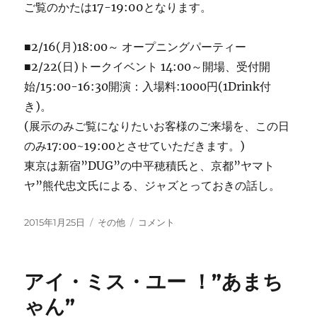
ご覧のかたは17-19:00となります。
■2/16(月)18:00～ オープニングパーティー
■2/22(日)トークイベント 14:00～開場、受付開
始/15:00-16:30開演：
入場料:1000円(1Drink付
き)。
(展示のみご覧になりたいお客様のご来場を、この日
のみ17:00~19:00とさせていただきます。)
東京は新宿”DUG”の中平穂積氏と、京都”ヤマト
ヤ”熊代忠文氏による、ジャズとっておきの話し。
投
カ
中
2015年1月25日
その他
コメント
稿
テ
平
日:
ゴ
穂
リ
積
アイ・ミス・ユー ！”あまち
ー
さ
ん
ゃん”
の