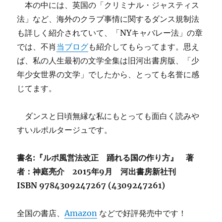
お
本の中には、英国の「クリミナル・ジャスティス
父
法」など、海外のクラブ事情に関するダンス規制法
さ
も詳しく紹介されていて、「NYキャバレー法」の章
ん
に
では、不肖
当ブログ
も紹介してもらってます。思え
ば、私の人生最初の文学全集は旧河出書房版、「少
年少女世界の文学」でしたから、とっても名誉に感
じてます。
ダンスと日頃無縁な私にもとっても面白く読みや
すいルポルタージュです。
書名:『ルポ風営法改正 踊れる国の作り方』 著
者：神庭亮介 2015年9月 河出書房新社刊
ISBN
9784309247267 (4309247261)
全国の書店、
Amazon
などで好評発売中です！