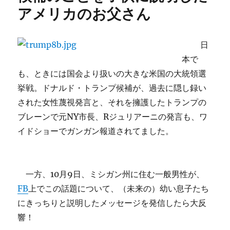
アメリカのお父さん
ヴ
日
記
に
日
本で
も、ときには国会より扱いの大きな米国の大統領選
挙戦。ドナルド・トランプ候補が、過去に隠し録い
された女性蔑視発言と、それを擁護したトランプの
ブレーンで元NY市長、Rジュリアーニの発言も、ワ
イドショーでガンガン報道されてました。
一方、10月9日、ミシガン州に住む一般男性が、
FB
上でこの話題について、（未来の）幼い息子たち
にきっちりと説明したメッセージを発信したら大反
響！