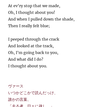
At ev’ry stop that we made,
Oh, I thought about you!
And when I pulled down the shade,
Then I really felt blue;
I peeped through the crack
And looked at the track,
Oh, I’m going back to you,
And what did I do?
I thought about you.
ヴァース
いつかどこかで読んだっけ、
誰かの言葉、
「去る者、日々に疎し。」