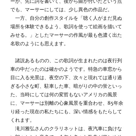
ーが、先に詞を書いて、後から曲が付いたという点
でも、マーサーにしては、少し異色の作品だ。
一方、自分の創作スタイルを「聴く人がまだ見ぬ
場所を体験できるよう、歌詞を使って絵画を描いて
みせる。」としたマーサーの作風が最も色濃く出た
名歌のようにも思えます。
諸説あるものの、この歌詞が生まれたのは夜行列
車の中だったのは確かのようです。特急の車窓から
目に入る光景は、夜空の下、次々と現れては通り過
ぎる小さな町、駐車した車、暗がりの中の蛍といっ
た、当時にしては何の変哲もないアメリカの風景
に、マーサーは別離の心象風景を重合わせ、85年余
り経った現在の私たちにも、深い情感をもたらして
くれます。
滝川雅弘さんのクラリネットは、夜汽車に負けな