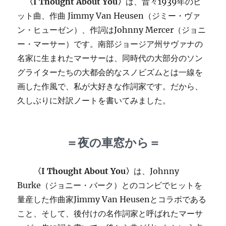
〈I Thought About You〉
は、昔々1939年のヒ
ット曲、作曲 Jimmy Van Heusen（ジミー・ヴァ
ン・ヒューゼン）、作詞はJohnny Mercer（ジョニ
ー・マーサー）です。南部ジョージア州サヴァナの
名家に生まれたマーサーは、同時代の大部分のソン
グライターたちの大都会的なスノビズムとは一線を
画した作風で、私が大好きな作詞家です。だから、
久しぶりに対訳ノートを書いてみました。
＝夜の車窓から＝
〈I Thought About You〉
は、Johnny
Burke（ジョニー・バーク）とのコンビでヒットを
量産した作曲家Jimmy Van Heusenとコラボである
こと、そして、後付けの名作詞家と呼ばれたマーサ