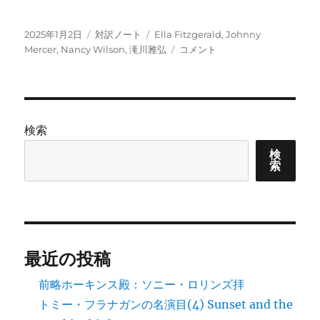
投
カ
タ
2025年1月2日
対訳ノート
Ella Fitzgerald
,
Johnny
稿
テ
グ
2025
Mercer
,
Nancy Wilson
,
滝川雅弘
コメント
日:
ゴ
寺
リ
井
ー
珠
重
の
検索
対
訳
検
索
ノ
ー
ト
「I
Thought
About
最近の投稿
You」
に
前略ホーキンス殿：ソニー・ロリンズ拝
トミー・フラナガンの名演目(4) Sunset and the