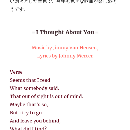
い朗々とした音色で、今年も色々な歌曲が楽しめそ
うです。
＝I Thought About You＝
Music by Jimmy Van Heusen,
Lyrics by Johnny Mercer
Verse
Seems that I read
What somebody said.
That out of sight is out of mind.
Maybe that’s so,
But I try to go
And leave you behind,
What did I find?