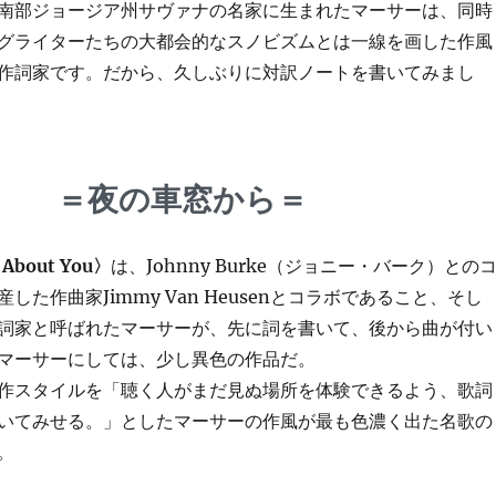
南部ジョージア州サヴァナの名家に生まれたマーサーは、同時
グライターたちの大都会的なスノビズムとは一線を画した作風
作詞家です。だから、久しぶりに対訳ノートを書いてみまし
＝夜の車窓から＝
 About You〉
は、Johnny Burke（ジョニー・バーク）との
した作曲家Jimmy Van Heusenとコラボであること、そし
詞家と呼ばれたマーサーが、先に詞を書いて、後から曲が付い
マーサーにしては、少し異色の作品だ。
作スタイルを「聴く人がまだ見ぬ場所を体験できるよう、歌詞
いてみせる。」としたマーサーの作風が最も色濃く出た名歌の
。