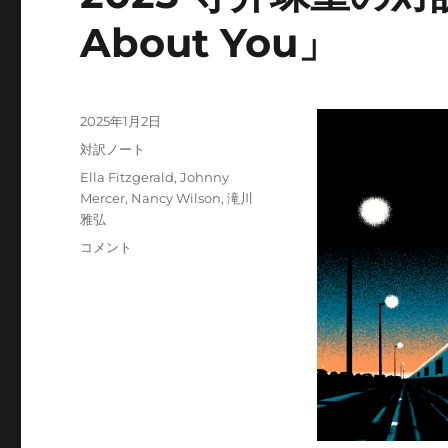
About You」
投
2025年1月2日
稿
カ
対訳ノート
日:
テ
タ
Ella Fitzgerald
,
Johnny
ゴ
グ
Mercer
,
Nancy Wilson
,
滝川
リ
雅弘
ー
2025
コメント
寺
井
珠
重
の
対
訳
ノ
ー