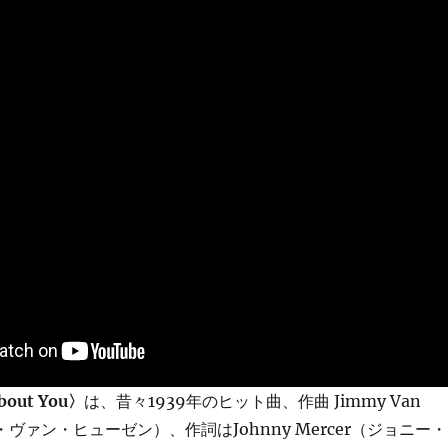
bout You〉
は、昔々1939年のヒット曲、作曲 Jimmy Van
ー・ヴァン・ヒューゼン）、作詞はJohnny Mercer（ジョニー・