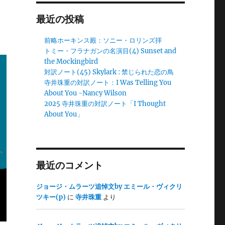
最近の投稿
前略ホーキンス殿：ソニー・ロリンズ拝
トミー・フラナガンの名演目(4) Sunset and
the Mockingbird
対訳ノート(45) Skylark : 禁じられた恋の鳥
寺井珠重の対訳ノート：I Was Telling You
About You -Nancy Wilson
2025 寺井珠重の対訳ノート「I Thought
About You」
最近のコメント
ジョージ・ムラーツ追悼文by エミール・ヴィクリ
ツキー(p)
に
寺井珠重
より