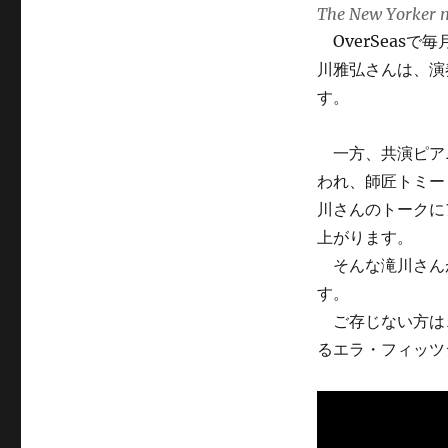
ト
The New Yorker
「I
OverSeas
Thought
川雅弘さんは、演
About
You」
す。
に
一方、共演ピア
われ、師匠トミー
川さんのトークに
上がります。
そんな滝川さん
す。
ご存じない方は
るエラ・フィッツ