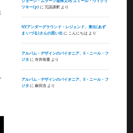
ジョージ・ムラーツ追悼文by エミール・ヴィクリ
ツキー(p)
に
冗談講釈
より
滝
NYアンダーグラウンド・レジェンド、東出(あず
ま いづる)さんの思い出
に
こんにちは
より
アルバム・デザインのパイオニア、S・ニール・フ
ジタ
に
寺井珠重
より
で
アルバム・デザインのパイオニア、S・ニール・フ
ジタ
に
麻田浩
より