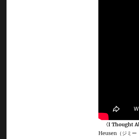
〈I Thought A
Heusen（ジミ