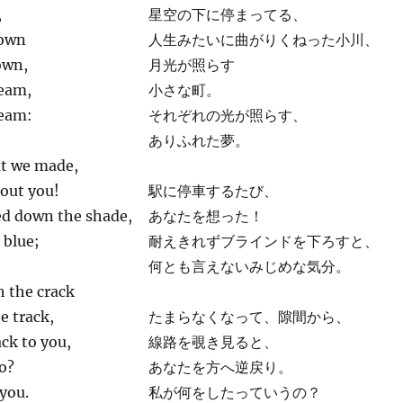
,
星空の下に停まってる、
down
人生みたいに曲がりくねった小川、
own,
月光が照らす
eam,
小さな町。
ream:
それぞれの光が照らす、
ありふれた夢。
at we made,
bout you!
駅に停車するたび、
ed down the shade,
あなたを想った！
t blue;
耐えきれずブラインドを下ろすと、
何とも言えないみじめな気分。
h the crack
e track,
たまらなくなって、隙間から、
ck to you,
線路を覗き見ると、
o?
あなたを方へ逆戻り。
you.
私が何をしたっていうの？