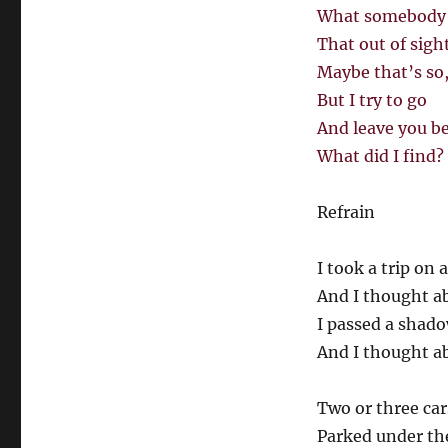
What somebody 
That out of sight
Maybe that’s so
But I try to go
And leave you b
What did I find?
Refrain
I took a trip on a
And I thought a
I passed a shad
And I thought a
Two or three car
Parked under the