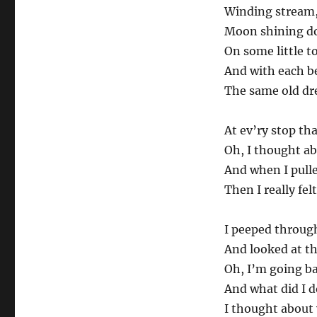
Winding stream
Moon shining 
On some little t
And with each b
The same old d
At ev’ry stop th
Oh, I thought a
And when I pull
Then I really fel
I peeped throug
And looked at th
Oh, I’m going ba
And what did I d
I thought about 