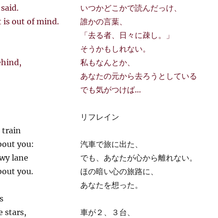
said.
いつかどこかで読んだっけ、
 is out of mind.
誰かの言葉、
,
「去る者、日々に疎し。」
そうかもしれない。
ehind,
私もなんとか、
あなたの元から去ろうとしている
でも気がつけば…
リフレイン
 train
bout you:
汽車で旅に出た、
owy lane
でも、あなたが心から離れない。
bout you.
ほの暗い心の旅路に、
あなたを想った。
s
 stars,
車が２、３台、