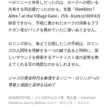
ーがソニーと仲良しだったのは、ホークへの想いを
共有する同志愛だったのかも。名盤『Hawkins !
Alive ! at the Village Gate』(V6-8509)が同年8月
録音ですから、手紙に書かれたホークの演奏もフラ
ナガン達がバックを務めていたに違いありません。
ロリンズ自ら、敢えて公開したこの手紙は、ロリン
ズの人間性を理解する一つの鍵であると同時に、新
しいサウンドを模索するアーティスト達の姿勢を教
えてくれる宝の地図なのかもしれません。
ジャズの黄金時代を象徴するソニー・ロリンズへの
尊敬と感謝と哀悼を込めて
投
カ
タ
2026年5月19日
ジャズのサムライ達、聖人達
Coleman
稿
テ
前
グ
Hawkins
,
Sonny Rollins
,
ソニー・ロリンズ
コメント
日:
ゴ
略