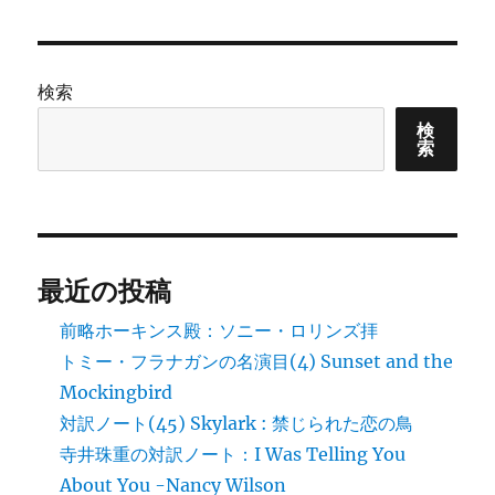
リ
ホ
ー
ー
キ
ン
検索
ス
殿：
検
索
ソ
ニ
ー・
ロ
リ
ン
最近の投稿
ズ
拝
前略ホーキンス殿：ソニー・ロリンズ拝
に
トミー・フラナガンの名演目(4) Sunset and the
Mockingbird
対訳ノート(45) Skylark : 禁じられた恋の鳥
寺井珠重の対訳ノート：I Was Telling You
About You -Nancy Wilson