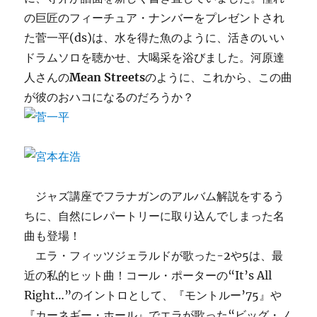
の巨匠のフィーチュア・ナンバーをプレゼントされ
た菅一平(ds)は、水を得た魚のように、活きのいい
ドラムソロを聴かせ、大喝采を浴びました。河原達
人さんの
Mean Streets
のように、これから、この曲
が彼のおハコになるのだろうか？
ジャズ講座でフラナガンのアルバム解説をするう
ちに、自然にレパートリーに取り込んでしまった名
曲も登場！
エラ・フィッツジェラルドが歌った-2や5は、最
近の私的ヒット曲！コール・ポーターの“It’s All
Right…”のイントロとして、『モントルー’75』や
『カーネギー・ホール』でエラが歌った“ビッグ・ノ