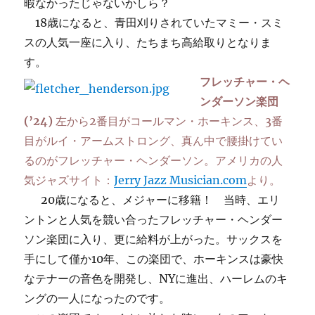
暇なかったじゃないかしら？
18歳になると、青田刈りされていたマミー・スミ
スの人気一座に入り、たちまち高給取りとなりま
す。
フレッチャー・ヘ
ンダーソン楽団
(’24)
左から2番目がコールマン・ホーキンス、3番
目がルイ・アームストロング、真ん中で腰掛けてい
るのがフレッチャー・ヘンダーソン。アメリカの人
気ジャズサイト：
Jerry Jazz Musician.com
より。
20歳になると、メジャーに移籍！ 当時、エリ
ントンと人気を競い合ったフレッチャー・ヘンダー
ソン楽団に入り、更に給料が上がった。サックスを
手にして僅か10年、この楽団で、ホーキンスは豪快
なテナーの音色を開発し、NYに進出、ハーレムのキ
ングの一人になったのです。