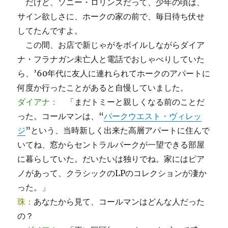
だけど、ソニー・ロリンズだって、少年の頃は、
サイン欲しさに、ホークの家の前で、毎日待ち伏せ
してたんですよ。
この間、お店で新じゃがをボイルしながらダイア
ナ・フラナガン未亡人と電話でおしゃべりしていた
ら、’60年代に友人に連れられてホークのアパートに
何度か行ったことがあると自慢していました。
ダイアナ：
「まだトミーと親しくなる前のことだ
った。コールマンは、“
パークウエスト・ヴィレッ
ジ
”という、当時新しく出来た高層アパートに住んで
いてね、窓からセントラルパークが一望できる部屋
に暮らしていた。だいたいは独りでね。家にはピア
ノがあって、クラシックのLPのコレクションが凄か
った。」
珠：
あなたから見て、コールマンはどんな人だった
の？