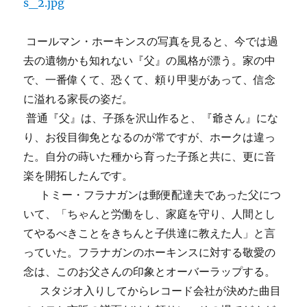
コールマン・ホーキンスの写真を見ると、今では過
去の遺物かも知れない『父』の風格が漂う。家の中
で、一番偉くて、恐くて、頼り甲斐があって、信念
に溢れる家長の姿だ。
普通『父』は、子孫を沢山作ると、『爺さん』にな
り、お役目御免となるのが常ですが、ホークは違っ
た。自分の蒔いた種から育った子孫と共に、更に音
楽を開拓したんです。
トミー・フラナガンは郵便配達夫であった父につ
いて、「ちゃんと労働をし、家庭を守り、人間とし
てやるべきことをきちんと子供達に教えた人」と言
っていた。フラナガンのホーキンスに対する敬愛の
念は、このお父さんの印象とオーバーラップする。
スタジオ入りしてからレコード会社が決めた曲目