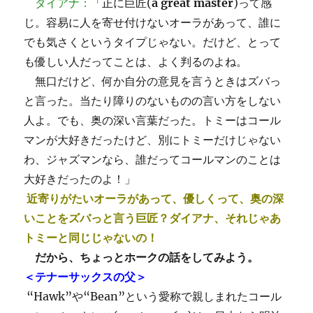
ダイアナ：
「正に巨匠(
a great master
)って感
じ。容易に人を寄せ付けないオーラがあって、誰に
でも気さくというタイプじゃない。だけど、とって
も優しい人だってことは、よく判るのよね。
無口だけど、何か自分の意見を言うときはズバっ
と言った。当たり障りのないものの言い方をしない
人よ。でも、奥の深い言葉だった。トミーはコール
マンが大好きだったけど、別にトミーだけじゃない
わ、ジャズマンなら、誰だってコールマンのことは
大好きだったのよ！」
近寄りがたいオーラがあって、優しくって、奥の深
いことをズバっと言う巨匠？ダイアナ、それじゃあ
トミーと同じじゃないの！
だから、ちょっとホークの話をしてみよう。
＜テナーサックスの父＞
“Hawk”や“Bean”という愛称で親しまれたコール