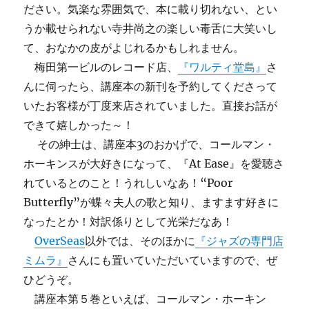
ださい。気楽な雰囲気で、本に載り切れない、とい
うか載せられない寺井尚之の楽しい毒舌に大笑いし
て、おなかの皮がよじれるかもしれません。
梅田第一ビルのレコード店、
『ワルティ堂島』
さ
んに伺ったら、講座本の新刊を予約してくださって
いたお客様が丁度来店されていました。直接お話が
できて嬉しかった～！
その紳士は、講座本3のおかげで、コールマン・
ホーキンスが大好きになって、『At Ease』を愛聴さ
れているとのこと！うれしいなあ！“Poor
Butterfly”が蝶々夫人の歌と知り、ますます好きに
なったとか！対訳係りとして光栄だなあ！
OverSeas
以外では、そのほかに
『ジャズの専門店
ミムラ』
さんにも置いていただいていますので、ぜ
ひどうぞ。
講座本第５巻といえば、コールマン・ホーキン