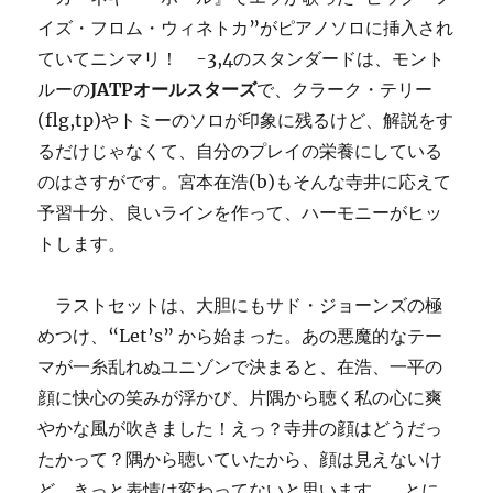
イズ・フロム・ウィネトカ”がピアノソロに挿入され
ていてニンマリ！ -3,4のスタンダードは、モント
ルーの
JATPオールスターズ
で、クラーク・テリー
(flg,tp)やトミーのソロが印象に残るけど、解説をす
るだけじゃなくて、自分のプレイの栄養にしている
のはさすがです。宮本在浩(b)もそんな寺井に応えて
予習十分、良いラインを作って、ハーモニーがヒッ
トします。
ラストセットは、大胆にもサド・ジョーンズの極
めつけ、“Let’s” から始まった。あの悪魔的なテー
マが一糸乱れぬユニゾンで決まると、在浩、一平の
顔に快心の笑みが浮かび、片隅から聴く私の心に爽
やかな風が吹きました！えっ？寺井の顔はどうだっ
たかって？隅から聴いていたから、顔は見えないけ
ど、きっと表情は変わってないと思います… とに