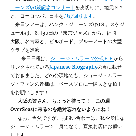
ョーンズ90歳記念コンサート
を皮切りに、地元ＮＹ
と、ヨーロッパ、日本を
飛び回ります
。
来日ツアーは、ハンク・ジョーンズ(p)３。スケジ
ュールは、8月30日の『東京ジャズ』から、福岡、
大阪、名古屋と、ビルボード、ブルーノートの大型
クラブを巡演。
来日日程は、
ジョージ・ムラーツ公式ＨＰ
から
リンクされている
Japanese Biography
の頁に載せ
ておきました。どの公演地でも、ジョージ・ムラー
ツ・ファンの皆様は、ベースソロに一際大きな拍手
をお願いします！
大阪の皆さん、ちょっと待って！ この週、
OverSeasに来るのを絶対忘れないようにね！
なお、当然ですが、お問い合わせは、私や多忙な
ジョージ・ムラーツ自身でなく、直接お店にお願い
します。