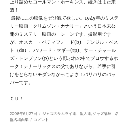
上り詰めたコールマン・ホーキンス、続きはまた来
週！
最後にこの映像をぜひ観て欲しい。1945年のミステ
リー映画「クリムゾン・カナリー」という日本未公
開のミステリー映画の一シーンです。撮影用です
が、オスカー・ペティフォード(b)、デンジル・ベス
ト（ds）、ハワード・マギー(tp)、サー・チャール
ズ・トンプソン(p)という顔ぶれの中でブロウするホ
ーク！テナーサックスの父でありながら、若手に引
けをとらないモダンなかっこよさ！バリバリのバッ
パーです。
ＣＵ！
投
カ
2008年6月27日
ジャズのサムライ達、聖人達
,
ジャズ講座 名
稿
コ
テ
盤名場面集
コメント
日:
ー
ゴ