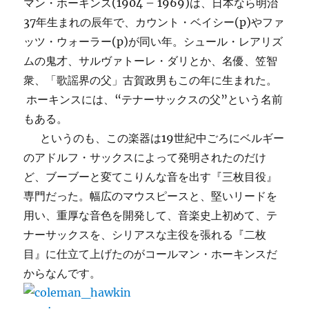
マン・ホーキンス(1904 – 1969)は、日本なら明治
37年生まれの辰年で、カウント・ベイシー(p)やファ
ッツ・ウォーラー(p)が同い年。シュール・レアリズ
ムの鬼才、サルヴァトーレ・ダリとか、名優、笠智
衆、「歌謡界の父」古賀政男もこの年に生まれた。
ホーキンスには、“テナーサックスの父”という名前
もある。
というのも、この楽器は19世紀中ごろにベルギー
のアドルフ・サックスによって発明されたのだけ
ど、ブーブーと変てこりんな音を出す『三枚目役』
専門だった。幅広のマウスピースと、堅いリードを
用い、重厚な音色を開発して、音楽史上初めて、テ
ナーサックスを、シリアスな主役を張れる『二枚
目』に仕立て上げたのがコールマン・ホーキンスだ
からなんです。