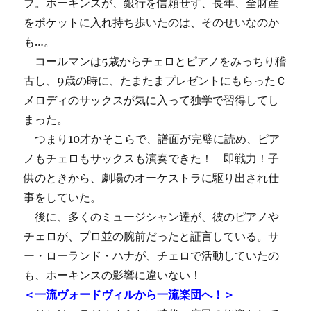
フ。ホーキンスが、銀行を信頼せず、長年、全財産
をポケットに入れ持ち歩いたのは、そのせいなのか
も…。
コールマンは5歳からチェロとピアノをみっちり稽
古し、9歳の時に、たまたまプレゼントにもらったＣ
メロディのサックスが気に入って独学で習得してし
まった。
つまり10才かそこらで、譜面が完璧に読め、ピア
ノもチェロもサックスも演奏できた！ 即戦力！子
供のときから、劇場のオーケストラに駆り出され仕
事をしていた。
後に、多くのミュージシャン達が、彼のピアノや
チェロが、プロ並の腕前だったと証言している。サ
ー・ローランド・ハナが、チェロで活動していたの
も、ホーキンスの影響に違いない！
＜一流ヴォードヴィルから一流楽団へ！＞