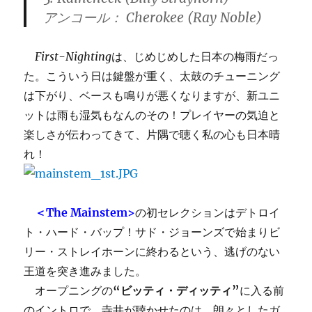
アンコール： Cherokee (Ray Noble)
First-Nighting
は、じめじめした日本の梅雨だっ
た。こういう日は鍵盤が重く、太鼓のチューニング
は下がり、ベースも鳴りが悪くなりますが、新ユニ
ットは雨も湿気もなんのその！プレイヤーの気迫と
楽しさが伝わってきて、片隅で聴く私の心も日本晴
れ！
＜The Mainstem>
の初セレクションはデトロイ
ト・ハード・バップ！サド・ジョーンズで始まりビ
リー・ストレイホーンに終わるという、逃げのない
王道を突き進みました。
オープニングの
“ビッティ・ディッティ”
に入る前
のイントロで、寺井が聴かせたのは、朗々としたガ