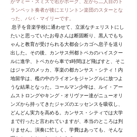
がマミー・スミスで右がホーク、左から二人目のト
ランペット奏者が後にエリントン楽団のスターとな
った、ババ・マイリーです。
息子を音楽学校に通わせて、立派なチェリストにし
たいと思っていたお母さんは断固断り、黒人でもち
ゃんと教育が受けられる大都会シカゴへ息子を送り
出した。その後、カンサス州都トペカのハイスクー
ルに進学、トペカから車で1時間ほど飛ばすと、そこ
はジャズのメッカ、享楽の都カンサス・シティ！内
地留学は、檻の中のライオンをジャングルに放つよ
うな結果となった。コールマン少年は、ルイ・アー
ムストロングやキング・オリヴァー達がニューオリ
ンズから持ってきたジャズのエッセンスを吸収し、
どんどん実力を高める。カンサス・シティでは大学
まで行ったと言われていますが、本当のところは判
りません。演奏に忙しく、学費はあっても、そんな