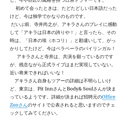
し、今や巨匠の風格を持つ日系ドラマーです。
初めて会ったときは、たどたどしい日本語だった
けど、今は独学でかなりのものです。
だいぶ前、寺井尚之が、アキラさんのプレイに感動
して「アキラは日本の誇りや！」と言ったら、その
時は、「日本の埃（ホコリ）」と勘違いして、がっ
かりしてたけど、今はペラペーラのバイリンガル！
アキラさんと寺井は、共演を願っているのです
が、残念ながら正式ライブはまだ実現していない。
近い将来できればいいな！
アキラさん自身もツアーの詳細は不明らしいけ
ど、東京は、Pit InnさんとBody& Soulさんが決ま
っているようです。詳細が決まれば招聘元の
Office
Zooさん
のサイトで公表されると思いますのでチェ
ックしてみてください。