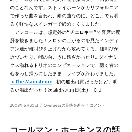
のことなんです。ストレイホーンがカリフォルニア
で作った曲を言われ、雨の曲なのに、どこまでも明
るく軽快なスインガーで締めくくりました。
アンコールは、想定外の
“チェロキー”
で客席の度
肝を抜きました！ノロシの上がるのを見たインディ
アン達が雄叫びを上げながら攻めてくる。雄叫びが
近づいたり、峠の向こうに遠ざかったり…ダイナミ
クス溢れるトリオのコンビネーションで、聴く者の
心をわし掴みにしたまま、ライブが終わりました。
＜The Mainstem>
…初の船出は雨だったけど、明
るい船出だった！次回は7月19日(土)、ＣＵ
投
カ
寺
2008年6月30日
OverSeasの足跡を辿る
コメント
稿
テ
井
日:
ゴ
尚
リ
之
コールマン・ホーキンスの話
ー
の