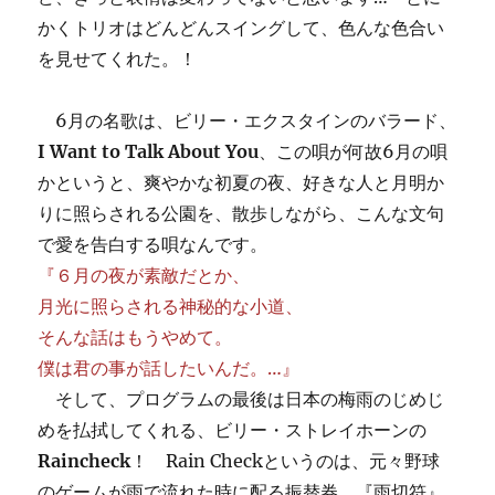
かくトリオはどんどんスイングして、色んな色合い
を見せてくれた。！
6月の名歌は、ビリー・エクスタインのバラード、
I Want to Talk About You
、この唄が何故6月の唄
かというと、爽やかな初夏の夜、好きな人と月明か
りに照らされる公園を、散歩しながら、こんな文句
で愛を告白する唄なんです。
『６月の夜が素敵だとか、
月光に照らされる神秘的な小道、
そんな話はもうやめて。
僕は君の事が話したいんだ。…』
そして、プログラムの最後は日本の梅雨のじめじ
めを払拭してくれる、ビリー・ストレイホーンの
Raincheck
！ Rain Checkというのは、元々野球
のゲームが雨で流れた時に配る振替券、『雨切符』