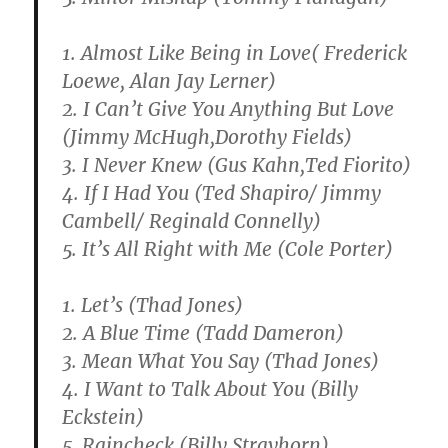
1. Almost Like Being in Love( Frederick
Loewe, Alan Jay Lerner)
2. I Can’t Give You Anything But Love
(Jimmy McHugh,Dorothy Fields)
3. I Never Knew (Gus Kahn,Ted Fiorito)
4. If I Had You (Ted Shapiro/ Jimmy
Cambell/ Reginald Connelly)
5. It’s All Right with Me (Cole Porter)
1. Let’s (Thad Jones)
2. A Blue Time (Tadd Dameron)
3. Mean What You Say (Thad Jones)
4. I Want to Talk About You (Billy
Eckstein)
5. Raincheck (Billy Strayhorn)