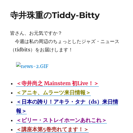
ル
リ
マ
ー
寺井珠重のTiddy-Bitty
ン・
ホ
ー
皆さん、お元気ですか？
キ
ン
今週は私の周辺のちょっとしたジャズ・ニュース
ス
（tidbits）をお届けします！
の
話
を
し
よ
＜寺井尚之 Mainstem 初Live！＞
う！
(1)
＜アニキ、ムラーツ来日情報＞
に
＜日本の誇り！アキラ・タナ（ds）来日情
報＞
＜ビリー・ストレイホーンあれこれ＞
＜講座本第5巻売れてます！＞