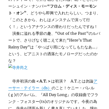
ーシュイン・ナンバー
“フロム・ディス・モーモン
ト・オン”
、どうやら即興で入れたらしい。つまり、
「このときから、わしはメンステムで演って行
く！」というアナウンスの替わりだったんですね！
演奏に溢れる季節の趣、“Out of the Past”のルバ
ートで、さりげなく聴こえて来た“Here’s That
Rainy Day”は「やっぱり雨になってしもたなあ…」
という、ピアニストの洒落たモノローグだったのか
な？
寺井初演の曲
＜A.T.＞
は初演？ A.T.とは勿論
ア
ーサー・テイラー（ds）
のこと！ケニー・バレル
(ｇ)のアルバム、『All Day Long』の収録曲でフラ
ンク・フォスター(ts)のオリジナルです。今夜の為
に、寺井が譜面を新しく書き直していました。憧れ