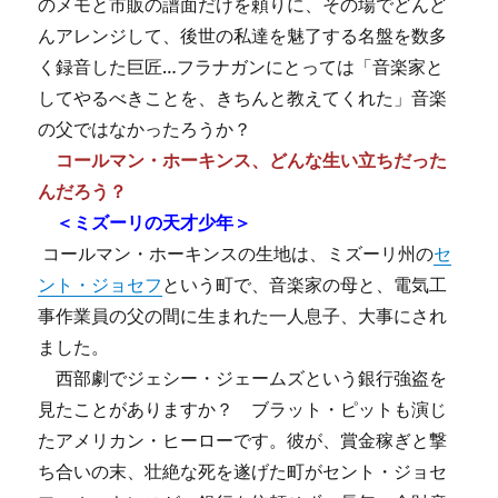
のメモと市販の譜面だけを頼りに、その場でどんど
んアレンジして、後世の私達を魅了する名盤を数多
く録音した巨匠…フラナガンにとっては「音楽家と
してやるべきことを、きちんと教えてくれた」音楽
の父ではなかったろうか？
コールマン・ホーキンス、どんな生い立ちだった
んだろう？
＜ミズーリの天才少年＞
コールマン・ホーキンスの生地は、ミズーリ州の
セ
ント・ジョセフ
という町で、音楽家の母と、電気工
事作業員の父の間に生まれた一人息子、大事にされ
ました。
西部劇でジェシー・ジェームズという銀行強盗を
見たことがありますか？ ブラット・ピットも演じ
たアメリカン・ヒーローです。彼が、賞金稼ぎと撃
ち合いの末、壮絶な死を遂げた町がセント・ジョセ