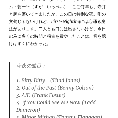
ム：菅一平（すが いっぺい）：ここ何年も、寺井
と腕を磨いてきましたが、この日は特別な夜。唄の
文句じゃないけれど、
First-Nighting
には心踊る魔
法があります。二人とも口には出さないけど、今日
の為に多くの時間と稽古を費やしたことは、音を聴
けばすぐにわかった。
今夜の曲目：
1. Bitty Ditty (Thad Jones)
2. Out of the Past (Benny Golson)
3. A.T. (Frank Foster)
4. If You Could See Me Now (Tadd
Dameron)
5. Minor Mishap (Tommy Flanagan)