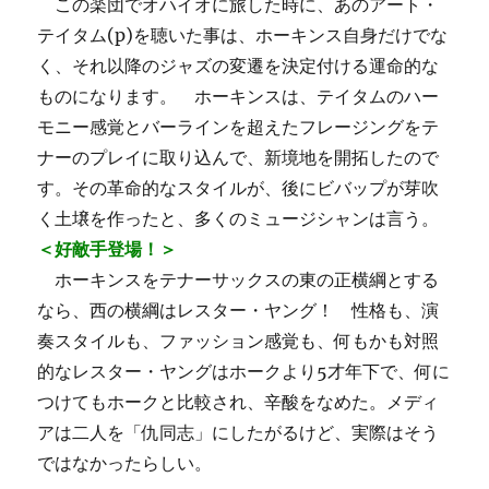
この楽団でオハイオに旅した時に、あのアート・
テイタム(p)を聴いた事は、ホーキンス自身だけでな
く、それ以降のジャズの変遷を決定付ける運命的な
ものになります。 ホーキンスは、テイタムのハー
モニー感覚とバーラインを超えたフレージングをテ
ナーのプレイに取り込んで、新境地を開拓したので
す。その革命的なスタイルが、後にビバップが芽吹
く土壌を作ったと、多くのミュージシャンは言う。
＜好敵手登場！＞
ホーキンスをテナーサックスの東の正横綱とする
なら、西の横綱はレスター・ヤング！ 性格も、演
奏スタイルも、ファッション感覚も、何もかも対照
的なレスター・ヤングはホークより5才年下で、何に
つけてもホークと比較され、辛酸をなめた。メディ
アは二人を「仇同志」にしたがるけど、実際はそう
ではなかったらしい。