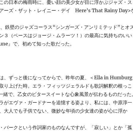
この日本の梅雨時に、憂い顔の美少女が目に浮かぶジャズ・ス
ズ・ザット・レイニー・デイ Here’s That Rainy Day>
鉄壁のジャズコーラス“シンガーズ・アンリミテッド”とオ
ン３（ベースはジョージ・ムラーツ！）の最高に気持ちのいい
Tune』で、初めて知った歌だった。
ずっと後になってからで、昨年の夏、＜Ella in Humburg
取り上げた時。エラ・フィッツジェラルドも歌詞解釈の根っこ
e』と一緒で、乙女のビタースイートな心象風景が伝わるものだった
ラがエヴァ・ガードナーを追憶する姿より、私には、中原淳一
、大人でも子供でない、微妙な年頃の少女達の姿が心に浮か
・バークという作詞家のものなんですが、「寂しい」とか「孤