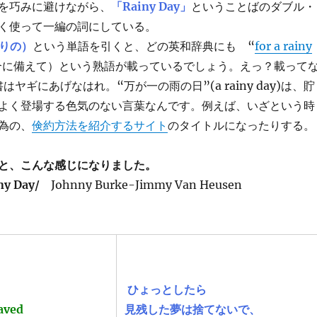
を巧みに避けながら、
「Rainy Day」
ということばのダブル・
く使って一編の詞にしている。
降りの）
という単語を引くと、どの英和辞典にも “
for a rainy
合に備えて）という熟語が載っているでしょう。えっ？載って
ヤギにあげなはれ。“万が一の雨の日”(a rainy day)は、貯
よく登場する色気のない言葉なんです。例えば、いざという時
為の、
倹約方法を紹介するサイト
のタイトルになったりする。
と、こんな感じになりました。
ny Day/
Johnny Burke-Jimmy Van Heusen
ひょっとしたら
saved
見残した夢は捨てないで、