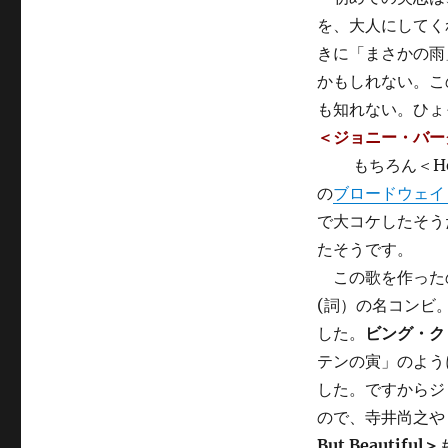
を、大人にしてく
きに「まさかの雨
かもしれない。こ
も知れない。ひょ
＜ジョニー・バー
もちろん＜Here’
の
ブロードウェイ
で大コケしたそう
たそうです。
この歌を作った
(詞）の名コンビ
した。
ビング・ク
テンの寅」のよう
した。ですからジ
ので、寺井尚之や
But Beautiful＞