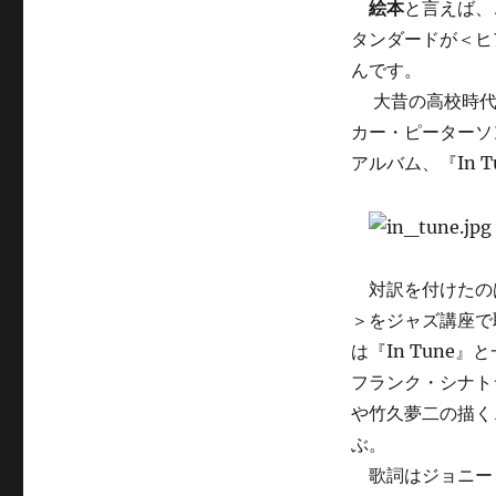
絵本
と言えば、
タンダードが＜ヒアー
んです。
大昔の高校時代、
カー・ピーターソ
アルバム、『In 
対訳を付けたのは、
＞をジャズ講座で
は『In Tun
フランク・シナト
や竹久夢二の描く
ぶ。
歌詞はジョニー