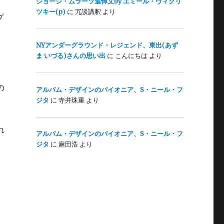
ジョージ・ムラーツ追悼文by エミール・ヴィクリ
ツキー(p)
に
冗談講釈
より
プ
NYアンダーグラウンド・レジェンド、東出(あず
ま いづる)さんの思い出
に
こんにちは
より
の
アルバム・デザインのパイオニア、S・ニール・フ
ジタ
に
寺井珠重
より
れ
アルバム・デザインのパイオニア、S・ニール・フ
ジタ
に
麻田浩
より
、