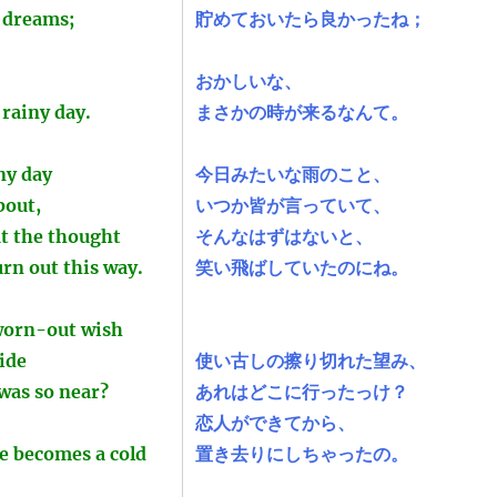
 dreams;
貯めておいたら良かったね；
おかしいな、
 rainy day.
まさかの時が来るなんて。
ny day
今日みたいな雨のこと、
bout,
いつか皆が言っていて、
at the thought
そんなはずはないと、
rn out this way.
笑い飛ばしていたのにね。
worn-out wish
ide
使い古しの擦り切れた望み、
was so near?
あれはどこに行ったっけ？
恋人ができてから、
e becomes a cold
置き去りにしちゃったの。