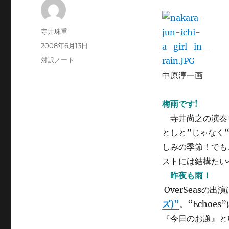
投
寺井珠重
稿
投
2008年6月13日
者
稿
カ
対訳ノート
日:
テ
中原淳一画
ゴ
リ
ー
梅雨です!
寺井尚之の演奏
としと”じゃなく
しみの季節！でも
ストには結構たい
昨夜も雨！
OverSeasの
ズ)”
。“Echoes
『今日のお題』と