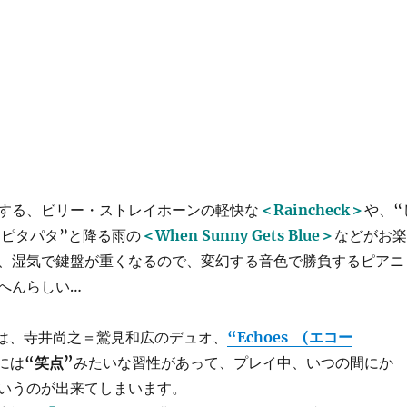
する、ビリー・ストレイホーンの軽快な
＜Raincheck＞
や、“
“ピタパタ”と降る雨の
＜When Sunny Gets Blue＞
などがお楽
、湿気で鍵盤が重くなるので、変幻する音色で勝負するピアニ
へんらしい…
出演は、寺井尚之＝鷲見和広のデュオ、
“Echoes (エコー
”には
“笑点”
みたいな習性があって、プレイ中、いつの間にか
いうのが出来てしまいます。