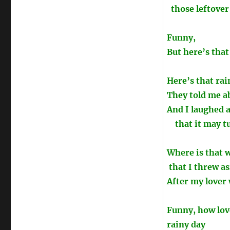
those leftover
Funny,
But here’s that
Here’s that rai
They told me a
And I laughed 
that it may tu
Where is that 
that I threw as
After my lover 
Funny, how lov
rainy day