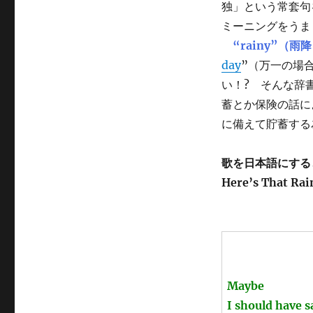
独」という常套句
ミーニングをうま
“rainy”（雨
day
”（万一の場
い！? そんな辞書は
蓄とか保険の話に
に備えて貯蓄する
歌を日本語にする
Here’s That Rai
Maybe
I should have 