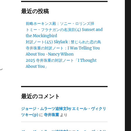
最近の投稿
前略ホーキンス殿：ソニー・ロリンズ拝
トミー・フラナガンの名演目(4) Sunset and
the Mockingbird
対訳ノート(45) Skylark : 禁じられた恋の鳥
寺井珠重の対訳ノート：I Was Telling You
About You -Nancy Wilson
2025 寺井珠重の対訳ノート「I Thought
About You」
し
最近のコメント
ジョージ・ムラーツ追悼文by エミール・ヴィクリ
ツキー(p)
に
寺井珠重
より