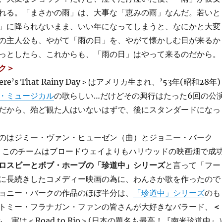
れる。「まさかの雨」は、大事な「恵みの雨」なんだ。若いと
」に降られないまま、いい年になってしまうと、なにかと大変
の主人公も、やがて「雨の日」を、やがて懐かしむ日が来るか
っとしたら、これからも、「雨の日」はやって来るのだから。
ク＞
s That Rainy Day＞はアメリカ生まれ、’53年(昭和28年)
・ミュージカル
の歌らしい…だけどその興行はたった6回の公
だから、殆ど観た人はいないはずで、後にスタンダードになっ
のはジミー・ヴァン・ヒューゼン（曲）とジョニー・バーク
。このチームはブロードウェイよりもハリウッドの映画畑で成
ロスビーとボブ・ホープの「珍道中」シリーズ
と言って「フー
に長続きしたコメディー映画の為に、わんさか歌を作ったので
ョニー・バークの作品のほぼ半分は、
「珍道中」シリーズ
のも
トミー・フラナガン・ファンの皆さんが大好きなバラード、
＜
も、実は＜Road to Rio＞(日本の題名も最高！『南米珍道中』