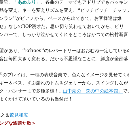
童謡、
「あめふり」
。各曲のテーマでもアドリブでもバッキン
品を変え、キーを変えリズムを変え、“ピッチピッチ チャッ
ンラン”がピアノから、ベースから出てきて、お客様達は爆
せ」なしのBOP漫才だ。思い切り笑わせておいてから、ビリ
ンバーで、しっかり泣かせてくれるところはかつての松竹新喜
があり、“Echoes”のレパートリーはおおむね一定している
容は毎回大きく変わる。だから不思議なことに、鮮度が全然落
es”のプレイは、一種の表現音楽で、色んなイメージを見せてく
ギー＆ベス、ずぶ濡れのトム＆ジェリーから、スイングしなが
ク・パンサーまで多種多様！…
山中湖の「森の中の絵本館」
で
よくかけて頂いているのも当然だ！
尚之＆
鷲見和広
ングな洒落た歌＞