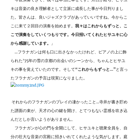
キは音楽の良き理解者として立派に成長した事が今日判りまし
た。皆さんは、良いジャズクラブがあっていいですね。今からこ
こに来て２回目の演奏を始めます。
我々はこれからもずっと、こ
こで演奏をしていくつもりです。今日招いてくれたヒサユキに心
から感謝しています。
」
…フラナガンは何も口に出さなかったけれど、ピアノの上に飾
られた’75年の雪の京都の出会いのシーンから、ちゃんとヒサユ
キの事を覚えていたのです。そして
“これからもずっと…”
と言っ
たフラナガンの予言は現実になりました。
それからのフラナガンのプレイの凄かったこと…寺井が書き貯め
た譜面の束が、天才の心の鍵を開け、とてつもない霊感を吹き込
んだとしか言いようがありません。
フラナガンが心の門を全開にして、ヒサユキと聴衆全員を、自
分の壮大な音楽の宮殿に招きいれてくれたような気がします。庭