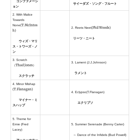
コンファメーシ
サイーダズ・ソング・フルート
ョン
2. With Malice
Towards
(T.McIntos
None
(Phil Woods)
2. Reets Neet
h)
リーツ・ニート
ウィズ・マリ
ス・トワーズ・ノ
ン
3. Scratch
3. Lament (J.J.Johnson)
（Thad Jones）
ラメント
スクラッチ
4. Minor Mishap
(T.Flanagan)
4. Eclypso(T.Flanagan)
マイナー・ミ
エクリプソ
スハップ
5. Theme for
Ernie (Fred
5. Summer Serenade (Benny Carter)
Lacey)
～ Dance of the Infidels (Bud Powell)