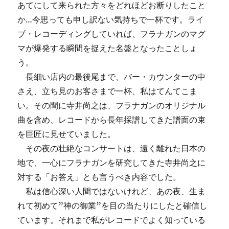
あてにして来られた方々をどれほどお断りしたこと
か…今思っても申し訳ない気持ちで一杯です。ライ
ブ・レコーディングしていれば、フラナガンのマグ
マが爆発する瞬間を捉えた名盤となったことしょ
う。
長細い店内の最後尾まで、バー・カウンターの中
さえ、立ち見のお客さまで一杯、私はてんてこま
い。その間に寺井尚之は、フラナガンのオリジナル
曲を含め、レコードから長年採譜してきた譜面の束
を巨匠に見せていました。
その夜の壮絶なコンサートは、遠く離れた日本の
地で、一心にフラナガンを研究してきた寺井尚之に
対する「お答え」とも言うべき内容でした。
私は信心深い人間ではないけれど、あの夜、生ま
れて初めて”神の御業”を目の当たりにしたと確信し
ています。それまで私がレコードでよく知っている