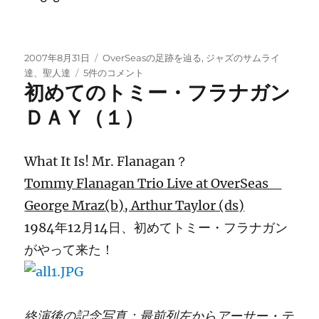
投
カ
2007年8月31日
OverSeasの足跡を辿る
,
ジャズのサムライ
稿
初
テ
達、聖人達
5件のコメント
初めてのトミー・フラナガン
日:
め
ゴ
て
リ
ＤＡＹ（１）
の
ー
ト
ミ
What It Is! Mr. Flanagan？
ー・
フ
Tommy Flanagan Trio Live at OverSeas
ラ
George Mraz(b), Arthur Taylor (ds)
ナ
ガ
1984年12月14日、初めてトミー・フラナガン
ン
がやって来た！
Ｄ
Ａ
Ｙ
（2)
へ
終演後の記念写真：最前列左からアーサー・テ