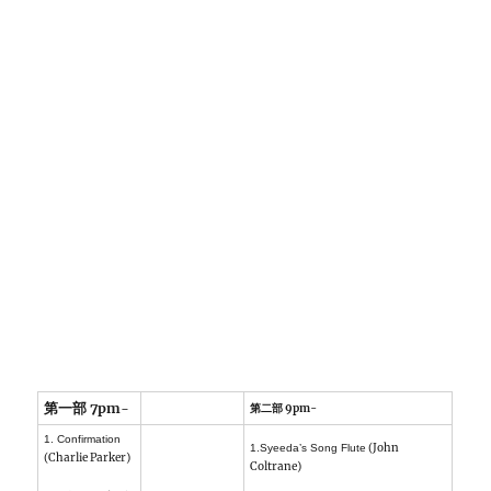
第一部 7pm-
第二部 9pm-
1. Confirmation
(John
1.Syeeda’s Song Flute
(Charlie Parker)
Coltrane)