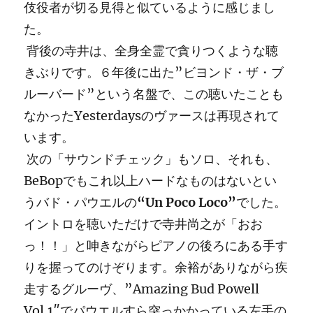
伎役者が切る見得と似ているように感じまし
た。
背後の寺井は、全身全霊で貪りつくような聴
きぶりです。６年後に出た”ビヨンド・ザ・ブ
ルーバード”という名盤で、この聴いたことも
なかったYesterdaysのヴァースは再現されて
います。
次の「サウンドチェック」もソロ、それも、
BeBopでもこれ以上ハードなものはないとい
うバド・パウエルの
“Un Poco Loco”
でした。
イントロを聴いただけで寺井尚之が「おお
っ！！」と呻きながらピアノの後ろにある手す
りを握ってのけぞります。余裕がありながら疾
走するグルーヴ、”Amazing Bud Powell
Vol.1″でパウエルすら突っかかっている左手の