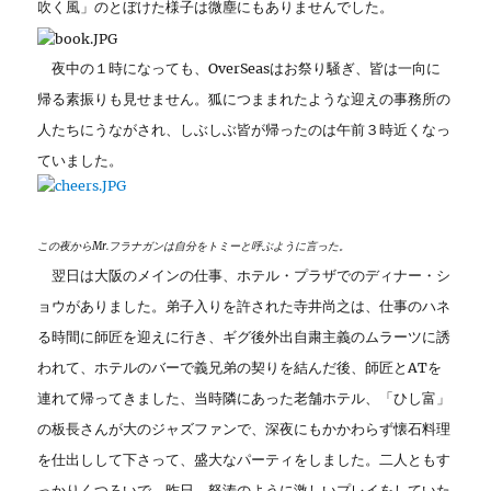
吹く風」のとぼけた様子は微塵にもありませんでした。
夜中の１時になっても、OverSeasはお祭り騒ぎ、皆は一向に
帰る素振りも見せません。狐につままれたような迎えの事務所の
人たちにうながされ、しぶしぶ皆が帰ったのは午前３時近くなっ
ていました。
この夜からMr.フラナガンは自分をトミーと呼ぶように言った。
翌日は大阪のメインの仕事、ホテル・プラザでのディナー・シ
ョウがありました。弟子入りを許された寺井尚之は、仕事のハネ
る時間に師匠を迎えに行き、ギグ後外出自粛主義のムラーツに誘
われて、ホテルのバーで義兄弟の契りを結んだ後、師匠とATを
連れて帰ってきました、当時隣にあった老舗ホテル、「ひし富」
の板長さんが大のジャズファンで、深夜にもかかわらず懐石料理
を仕出しして下さって、盛大なパーティをしました。二人ともす
っかりくつろいで、昨日、怒涛のように激しいプレイをしていた