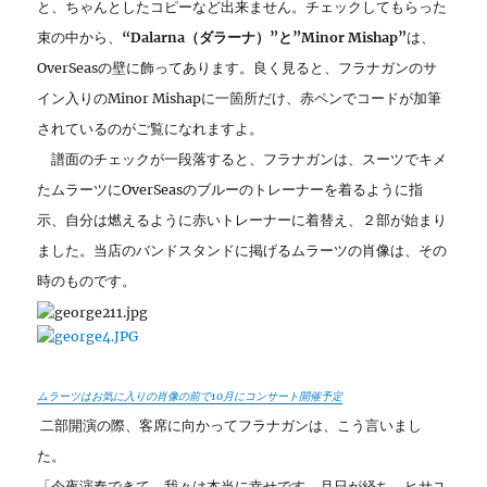
と、ちゃんとしたコピーなど出来ません。チェックしてもらった
束の中から、
“Dalarna（ダラーナ）”と”Minor Mishap”
は、
OverSeasの壁に飾ってあります。良く見ると、フラナガンのサ
イン入りのMinor Mishapに一箇所だけ、赤ペンでコードが加筆
されているのがご覧になれますよ。
譜面のチェックが一段落すると、フラナガンは、スーツでキメ
たムラーツにOverSeasのブルーのトレーナーを着るように指
示、自分は燃えるように赤いトレーナーに着替え、２部が始まり
ました。当店のバンドスタンドに掲げるムラーツの肖像は、その
時のものです。
ムラーツはお気に入りの肖像の前で10月にコンサート開催予定
二部開演の際、客席に向かってフラナガンは、こう言いまし
た。
「今夜演奏できて、我々は本当に幸せです。月日が経ち、ヒサユ