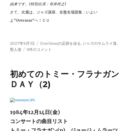
由来です。(特別出演：寺井尚之)
さて、次週は、ジャズ講座、名盤名場面集：いよい
よ”Overseas”へ！ＣＵ
投
カ
2007年9月1日
OverSeasの足跡を辿る
,
ジャズのサムライ達、
稿
初
テ
聖人達
9件のコメント
日:
め
ゴ
て
リ
の
ー
初めてのトミー・フラナガン
ト
ミ
ＤＡＹ（2)
ー・
フ
ラ
ナ
ガ
1984年12月14日(金)
ン
コンサートの曲目リスト
DAY(3)
へ
トミー・フラナガン(p)、ジョージ・ムラーツ