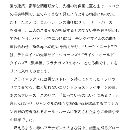
園や建築、豪華な調度類から、先祖の肖像画に至るまで、６０分
の演奏時間で、全てをくまなく見せようとする物凄いものだっ
た！ たとえば、コルトレーンの曲(1)にチャーリー・パーカー
を引用し、二人のスタイルが相反するものでない事を解き明かし
てみせたり、バド・パウエル(5)には、モンクやマイルスの曲を
重ね合わせ、BeBopへの想いを熱く語り、”リーツ・ニート”で
は、デトロイトの先輩サド・ジョーンズの”ライク・オールド・
タイムズ”（数年後、フラナガン３のオハコとなる曲です。）を
リフに入れてみせます。
クライマックスには再びメドレーを持ってきました！ソロやト
リオで奏でる、数え切れないエリントン＆ストレイホーンの曲、
あの名フレーズ、このリフ、「知っているのはいくつある？」と
言わんばかり…ジャングルの様々な植物が百花繚乱するフラナガ
ン宮殿の芳香溢れるボール・ルームに案内されたように豪華な夢
の世界でした。
燃えるように赤いフラナガンの大きな背中、鍵盤を滑るグロー