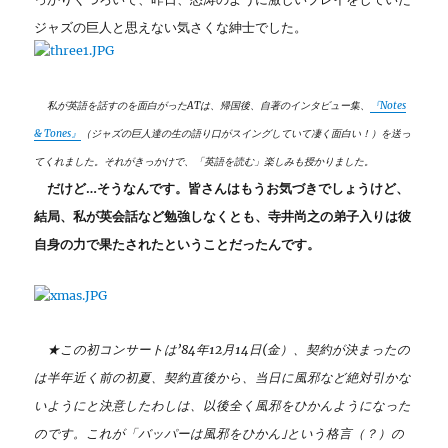
ジャズの巨人と思えない気さくな紳士でした。
私が英語を話すのを面白がったATは、帰国後、自著のインタビュー集、
『Notes
& Tones』
（ジャズの巨人達の生の語り口がスイングしていて凄く面白い！）を送っ
てくれました。それがきっかけで、「英語を読む」楽しみも授かりました。
だけど…そうなんです。皆さんはもうお気づきでしょうけど、
結局、私が英会話など勉強しなくとも、寺井尚之の弟子入りは彼
自身の力で果たされたということだったんです。
★この初コンサートは’84年12月14日(金）、契約が決まったの
は半年近く前の初夏、契約直後から、当日に風邪など絶対引かな
いようにと決意したわしは、以後全く風邪をひかんようになった
のです。これが「バッパーは風邪をひかん｣という格言（？）の