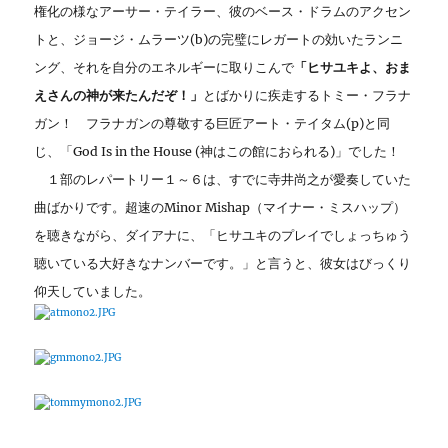
権化の様なアーサー・テイラー、彼のベース・ドラムのアクセン
トと、ジョージ・ムラーツ(b)の完璧にレガートの効いたランニ
ング、それを自分のエネルギーに取りこんで
「ヒサユキよ、おま
えさんの神が来たんだぞ！」
とばかりに疾走するトミー・フラナ
ガン！ フラナガンの尊敬する巨匠アート・テイタム(p)と同
じ、「God Is in the House (神はこの館におられる)」でした！
１部のレパートリー１～６は、すでに寺井尚之が愛奏していた
曲ばかりです。超速のMinor Mishap（マイナー・ミスハップ）
を聴きながら、ダイアナに、「ヒサユキのプレイでしょっちゅう
聴いている大好きなナンバーです。」と言うと、彼女はびっくり
仰天していました。