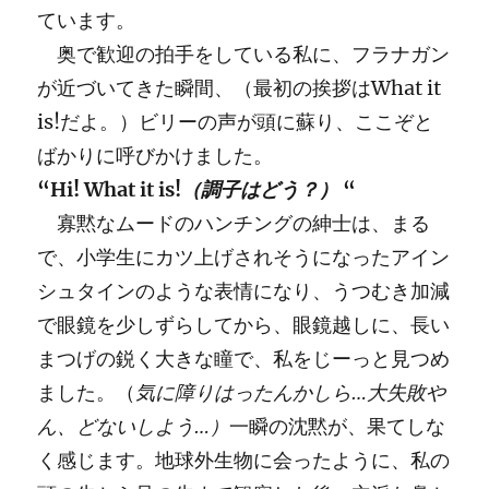
ています。
奥で歓迎の拍手をしている私に、フラナガン
が近づいてきた瞬間、（最初の挨拶はWhat it
is!だよ。）ビリーの声が頭に蘇り、ここぞと
ばかりに呼びかけました。
“Hi! What it is!
（調子はどう？）
“
寡黙なムードのハンチングの紳士は、まる
で、小学生にカツ上げされそうになったアイン
シュタインのような表情になり、うつむき加減
で眼鏡を少しずらしてから、眼鏡越しに、長い
まつげの鋭く大きな瞳で、私をじーっと見つめ
ました。（
気に障りはったんかしら…大失敗や
ん、どないしよう…）
一瞬の沈黙が、果てしな
く感じます。地球外生物に会ったように、私の