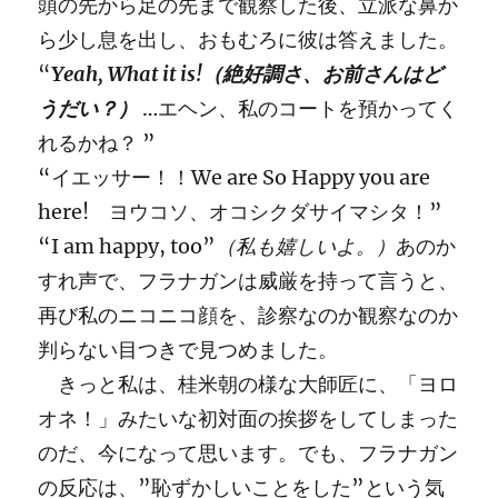
頭の先から足の先まで観察した後、立派な鼻か
ら少し息を出し、おもむろに彼は答えました。
“
Yeah, What it is!（絶好調さ、お前さんはど
うだい？）
…エヘン、私のコートを預かってく
れるかね？ ”
“イエッサー！！We are So Happy you are
here! ヨウコソ、オコシクダサイマシタ！”
“I am happy, too”
（私も嬉しいよ。）
あのか
すれ声で、フラナガンは威厳を持って言うと、
再び私のニコニコ顔を、診察なのか観察なのか
判らない目つきで見つめました。
きっと私は、桂米朝の様な大師匠に、「ヨロ
オネ！」みたいな初対面の挨拶をしてしまった
のだ、今になって思います。でも、フラナガン
の反応は、”恥ずかしいことをした”という気