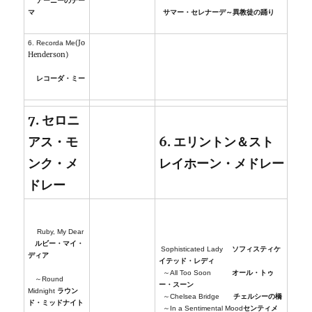
アーニーのテー
マ
サマー・セレナーデ～異教徒の踊り
(Jo
6. Recorda Me
Henderson)
レコーダ・ミー
7. セロニ
アス・モ
6. エリントン＆スト
ンク・メ
レイホーン・メドレー
ドレー
Ruby, My Dear
ルビー・マイ・
Sophisticated Lady
ソフィスティケ
ディア
イテッド・レディ
～All Too Soon
オール・トゥ
～Round
ー・スーン
Midnight
ラウン
～Chelsea Bridge
チェルシーの橋
ド・ミッドナイト
～In a Sentimental Mood
センティメ