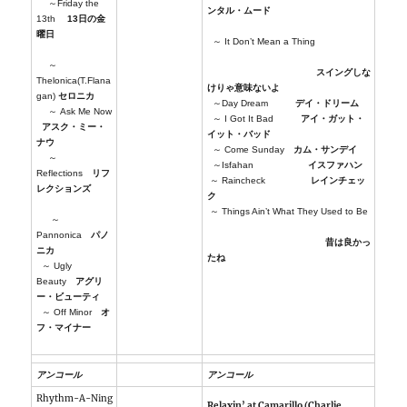
～Friday the
ンタル・ムード
13th
13日の金
曜日
～ It Don’t Mean a Thing
～
スイングしな
Thelonica(T.Flana
けりゃ意味ないよ
gan)
セロニカ
～Day Dream
デイ・ドリーム
～ Ask Me Now
～ I Got It Bad
アイ・ガット・
アスク・ミー・
イット・バッド
ナウ
～ Come Sunday
カム・サンデイ
～
～Isfahan
イスファハン
Reflections
リフ
～ Raincheck
レインチェッ
レクションズ
ク
～ Things Ain’t What They Used to Be
～
Pannonica
パノ
昔は良かっ
ニカ
たね
～ Ugly
Beauty
アグリ
ー・ビューティ
オ
～ Off Minor
フ・マイナー
アンコール
アンコール
Rhythm-A-Ning
Relaxin’ at Camarillo (Charlie