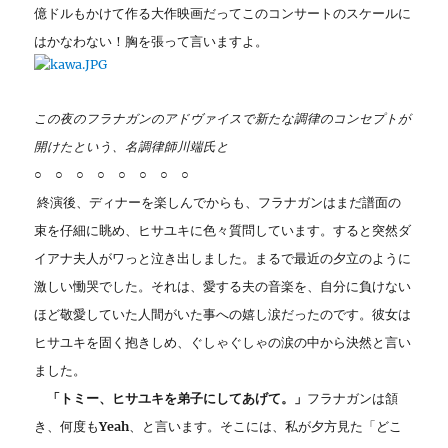
億ドルもかけて作る大作映画だってこのコンサートのスケールに
はかなわない！胸を張って言いますよ。
この夜のフラナガンのアドヴァイスで新たな調律のコンセプトが
開けたという、名調律師川端氏と
○ ○ ○ ○ ○ ○ ○ ○
終演後、ディナーを楽しんでからも、フラナガンはまだ譜面の
束を仔細に眺め、ヒサユキに色々質問しています。すると突然ダ
イアナ夫人がワっと泣き出しました。まるで最近の夕立のように
激しい慟哭でした。それは、愛する夫の音楽を、自分に負けない
ほど敬愛していた人間がいた事への嬉し涙だったのです。彼女は
ヒサユキを固く抱きしめ、ぐしゃぐしゃの涙の中から決然と言い
ました。
「トミー、ヒサユキを弟子にしてあげて。」
フラナガンは頷
き、何度も
Yeah
、と言います。そこには、私が夕方見た「どこ