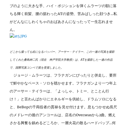
ブのように大きな手、ハイ・ポジションを弾くムラーツの額に落
ちる輝く前髪、腰の据わったATの姿勢、苦みばしった顔つき…私
がどんなにしわくちゃのおばあさんになったって一生忘れませ
ん。
どこから撮っても絵になるバッパー、アーサー・テイラー、この一連の写真を撮影
してくれた桑島紳二氏（現在 神戸学院大学教授）は、ATを撮影した一連の作品
で、国際写真コンペで賞を受賞しました。
ジョージ・ムラーツは、フラナガンにぴったりと併走し、要所
で鮮やかなベース・ソロを聴かせます。フラナガンより一つ年上
のアーサー・テイラーは、「よっしゃ、トミー、とことん行
け！」と言わんばかりにエネルギーを供給し、ドラムソロになる
と、BeBopの千両役者の貫禄を見せ付けます。息もつかせぬ長尺
のメドレーの後のアンコールは、店名のOverseasから2曲。燃え
さかる興奮を鎮めるどころか、一層火花の散るハードバップ…何