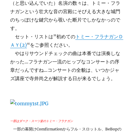
（と思い込んでいた）名演の数々は、トミー・フラ
ナガンという壮大な音の宮殿にそびえる大きな城門
のちっぽけな鍵穴から覗いた断片でしかなかっので
す。
セット・リストは”初めての
トミー・フラナガンＤ
ＡＹ(2)
“をご参照ください。
やはりサウンドチェックの曲は本番では演奏しな
かった…フラナガン一流のヒップなコンサートの序
章だっんですね…コンサートの全貌は、いつかジャ
ズ講座で寺井尚之が解説する日が来るでしょう。
一部はダーク・スーツ姿のトミー・フラナガン
一部の幕開けComfirmationからフル・スロットル、BeBopの