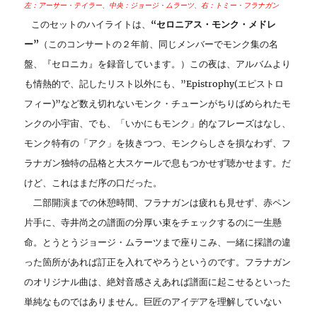
左：アーサー・テイラー、中央：ジョージ・ムラーツ、右：トミー・フラナガン
このセットのハイライトは、
“セロニアス・モンク・メドレ
ー”
（このコンサートの２年前、同じメンバーでモンク集の名
盤、『セロニカ』を録音しています。）この夜は、アルバムより
も情熱的で、記したリスト以外にも、”Epistrophy(エピストロ
フィー)”など数え切れないモンク・チューンがちりばめられたモ
ンクの小宇宙、でも、「いかにもモンク」的なフレーズはなし、
モンク特有の「アク」を抜きつつ、モンクらしさを損なわず、フ
ラナガン独特の品格と大スケールで息もつかせず聴かせます。だ
けど、これはまだ序の口だった。
二部開演までの休憩時間、フラナガンは疲れも見せず、赤ペン
片手に、寺井尚之の譜面の分厚い束をチェックするのに一生懸
命。とうとうジョージ・ムラーツまで座りこみ、一緒に採譜の違
った箇所があれば訂正を入れてやろうというのです。フラナガン
のオリジナル曲は、絶対音感さえあれば譜面に起こせるといった
単純なものではありません。巨匠のアイデアを理解していない