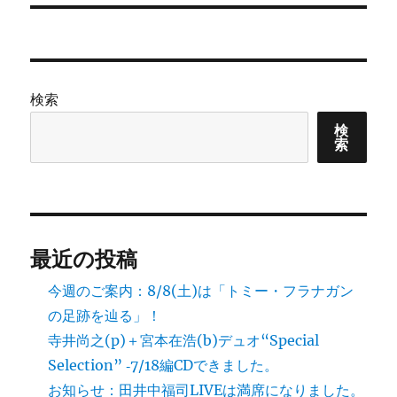
稿:
ョ
ン
検索
検
索
最近の投稿
今週のご案内：8/8(土)は「トミー・フラナガン
の足跡を辿る」！
寺井尚之(p)＋宮本在浩(b)デュオ“Special
Selection” ‐7/18編CDできました。
お知らせ：田井中福司LIVEは満席になりました。