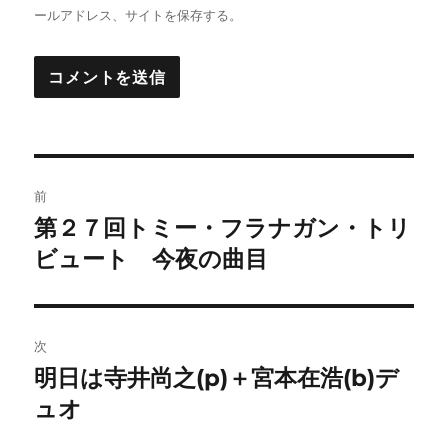
ールアドレス、サイトを保存する。
投
前
稿
第２７回トミー・フラナガン・トリ
前
の
ビュート 今夜の曲目
ナ
投
ビ
稿:
ゲ
次
明日は寺井尚之(p)＋宮本在浩(b)デ
次
ー
の
ュオ
シ
投