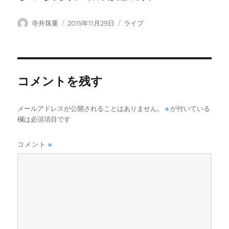
投
投
カ
寺井珠重
2015年11月29日
ライブ
稿
稿
テ
者
日:
ゴ
リ
ー
コメントを残す
メールアドレスが公開されることはありません。
※
が付いている
欄は必須項目です
コメント
※