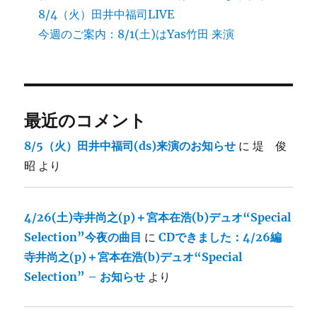
8/4（火）田井中福司LIVE
今週のご案内：8/1(土)はYas竹田 来演
最近のコメント
8/5（火）田井中福司(ds)来演のお知らせ
に
堤 俊
昭
より
4/26(土)寺井尚之(p)＋宮本在浩(b)デュオ“Special
Selection”今夜の曲目
に
CDできました：4/26編
寺井尚之(p)＋宮本在浩(b)デュオ“Special
Selection” – お知らせ
より