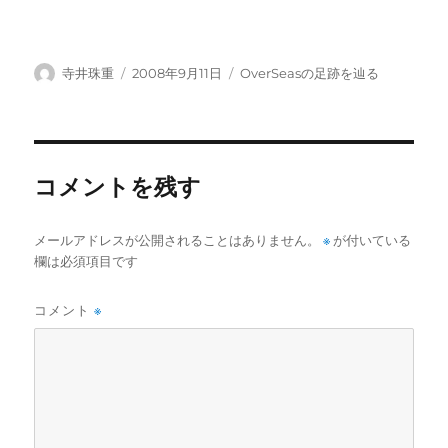
投
投
カ
寺井珠重
2008年9月11日
OverSeasの足跡を辿る
稿
稿
テ
者
日:
ゴ
リ
ー
コメントを残す
メールアドレスが公開されることはありません。
※
が付いている
欄は必須項目です
コメント
※