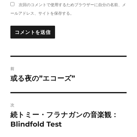
次回のコメントで使用するためブラウザーに自分の名前、メ
ールアドレス、サイトを保存する。
投
前
稿
或る夜の”エコーズ”
前
の
ナ
投
ビ
稿:
次
ゲ
続トミー・フラナガンの音楽観：
次
の
Blindfold Test
ー
投