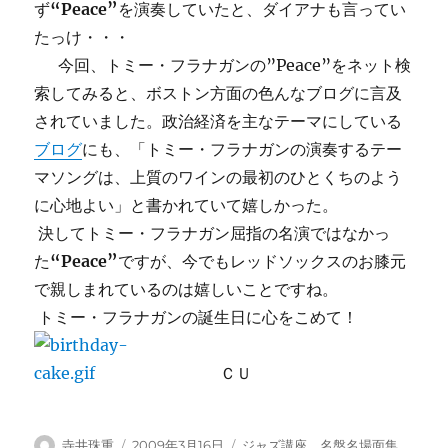
ず
“Peace”
を演奏していたと、ダイアナも言ってい
たっけ・・・
今回、トミー・フラナガンの”Peace”をネット検
索してみると、ボストン方面の色んなブログに言及
されていました。政治経済を主なテーマにしている
ブログ
にも、「トミー・フラナガンの演奏するテー
マソングは、上質のワインの最初のひとくちのよう
に心地よい」と書かれていて嬉しかった。
決してトミー・フラナガン屈指の名演ではなかっ
た
“Peace”
ですが、今でもレッドソックスのお膝元
で親しまれているのは嬉しいことですね。
トミー・フラナガンの誕生日に心をこめて！
ＣＵ
投
投
カ
寺井珠重
2009年3月16日
ジャズ講座 名盤名場面集