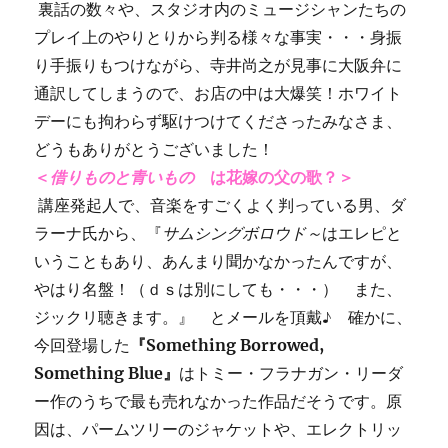
裏話の数々や、スタジオ内のミュージシャンたちの
プレイ上のやりとりから判る様々な事実・・・身振
り手振りもつけながら、寺井尚之が見事に大阪弁に
通訳してしまうので、お店の中は大爆笑！ホワイト
デーにも拘わらず駆けつけてくださったみなさま、
どうもありがとうございました！
＜
借りものと青いもの
は花嫁の父の歌？＞
講座発起人で、音楽をすごくよく判っている男、ダ
ラーナ氏から、『
サムシングボロウド～
はエレピと
いうこともあり、あんまり聞かなかったんですが、
やはり名盤！（ｄｓは別にしても・・・） また、
ジックリ聴きます。』 とメールを頂戴♪ 確かに、
今回登場した
『Something Borrowed,
Something Blue』
はトミー・フラナガン・リーダ
ー作のうちで最も売れなかった作品だそうです。原
因は、パームツリーのジャケットや、エレクトリッ