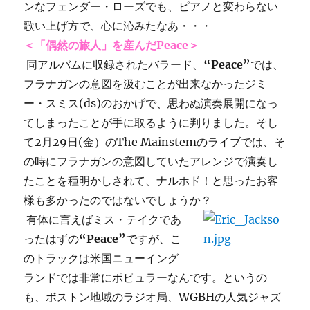
ンなフェンダー・ローズでも、ピアノと変わらない
歌い上げ方で、心に沁みたなあ・・・
＜「偶然の旅人」を産んだPeace＞
同アルバムに収録されたバラード、
“Peace”
では、
フラナガンの意図を汲むことが出来なかったジミ
ー・スミス(ds)のおかげで、思わぬ演奏展開になっ
てしまったことが手に取るように判りました。そし
て2月29日(金）のThe Mainstemのライブでは、そ
の時にフラナガンの意図していたアレンジで演奏し
たことを種明かしされて、ナルホド！と思ったお客
様も多かったのではないでしょうか？
有体に言えばミス・テイクであ
ったはずの
“Peace”
ですが、こ
のトラックは米国ニューイング
ランドでは非常にポピュラーなんです。というの
も、ボストン地域のラジオ局、WGBHの人気ジャズ