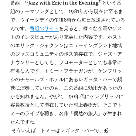
番組、
“Jazz with Eric in the Evening”
という番
組のテーマソングとして、1981年から現在に至るま
で、ウイークデイの午後8時から毎日放送されている
んです。
番組のサイト
を見ると、様々な企画やゲス
トのインタビューがあり充実した内容です。ホスト
のエリック・ジャクソンはニューイングランド地域
のジャズコミュニティのボス的存在で、ジャズ・ア
ナウンサーとしても、プロモーターとしても非常に
有名な人です。トミー・フラナガンが、ケンブリッ
ジのチャールズ・ホテルにあるレガッタ・バーで頻
繁に演奏していたのも、この番組に効用があったの
かも知れません。やがて、90年代にケンブリッジに
客員教授として滞在していた村上春樹が、そこでト
ミーのライブを聴き、名作「偶然の旅人」が生まれ
たんですね！
そういえば、トミーはレガッタ・バーで、必