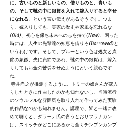
に、
古いものと新しいもの、借りものと、青いも
の、そして靴の中に銀貨を入れて嫁入りすると幸せ
になれる。
という言い伝えがあるそうです。つま
り、嫁入りしても、実家の歴史や家風を忘れるな
(Old)
、初心を保ち未来への志を持て
(New)
、困った
時には、人生の先輩達の知恵を借りろ
(Borrowed)
と
いうわけです。そして、ブルーという色は処女と貞
節の象徴、夫に貞節であれ。靴の中の銀貨は、嫁入
りしてもお金の苦労をせぬようにという親心です
ね。
寺井尚之が推測するように、トミーの娘さんが嫁入
りしたときに作曲したのかも知れないし、当時流行
のソウルフルな雰囲気を取り入れて作ってみた実験
的作品なのかも知れません。講座で、皆と一緒に改
めて聴くと、ダラーナ氏の言うとおりフラナガン
は、スイッチがどこにあるかも全くチンプンカンプ