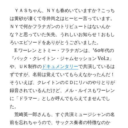
ＹＡＳちゃん、ＮＹも春めいていますか？こっち
は黄砂が凄くて寺井尚之はヒーヒー言っています。
ＮＹで何かフラナガンのトリビュートはないんか
な？と思っていた矢先、うれしいお知らせ！おもし
ろいエピソードをありがとうございました。
E ワーレン とトミー・フラナガンは、’60年代の
『バック・クレイトン・ジャムセッション Vol.2」
や、ＵＫ制作の
ドキュメンタリー
で共演しているは
ずですが、名前は覚えていてもらえなかったんだ！
そういえば、クレイトンのＣＤにリハのやりとりが
録音されているんだけど、メル・ルイスもワーレン
に「ドラマー」としか呼んでもらえてませんでし
た。
荒崎英一郎さんも、すぐ共演ミュージシャンの名
前を忘れちゃうので、サックス奏者の特徴なのか