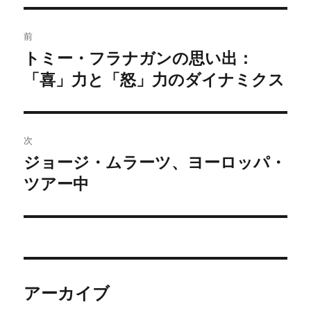
投
前
稿
トミー・フラナガンの思い出：
前
の
「喜」力と「怒」力のダイナミクス
ナ
投
ビ
稿:
ゲ
次
ジョージ・ムラーツ、ヨーロッパ・
次
ー
の
ツアー中
シ
投
稿:
ョ
ン
アーカイブ