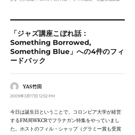
稿
稿
テ
者
日:
ゴ
リ
ー
「ジャズ講座こぼれ話：
Something Borrowed,
Something Blue」への4件のフィ
ードバック
YAS竹田
よ
り:
2009年3月17日 12:52 PM
今日は誕生日ということで、コロンビア大学が経営
するFM局WKCRでフラナガン特集をやっていまし
た。ホストのフィル・シャップ（グラミー賞も受賞