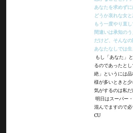
あなたを求めずに
どうか哀れな女と
もう一度やり直し
間違いは承知のう
だけど、そんなの
あなたなしでは生
もし「あなた」と
るのであったとし
絶」というには品
様が多いときと少
気がするのは私だ
明日はスーパー・
混んでますので必
CU