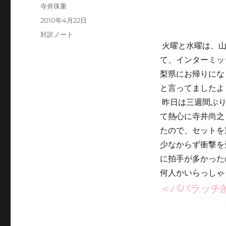
投
寺井珠重
稿
投
2010年4月22日
者
稿
カ
対訳ノート
日:
テ
火曜と水曜は、山
ゴ
て、インターミッ
リ
梨県にお帰りにな
ー
と言ってましたよ
昨日は三週間ぶり
て熱心に寺井尚之
たので、セットを
少なからず衝撃を
に拍手が多かった
何人かいらっしゃ
＜パパラッチ