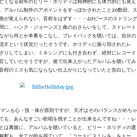
亡くなる前年のビリー・ホリディは精神的にも体力的にも衰え
、アルバム制作のアポイントをすっぽかされたこと20数回、
曲が覚えられない、音程をはずす・・・40ピースのストリン
間に、ハンク・ジョーンズと曲のおさらいをして、ストレート
ながら何とか本番をこなし、プレイバックを聴いては、自分の
流すという状況だったそうです。ホリディに振り回されたレ
ざりしてしまい、ミキシングにも付き合わず、絶対にレコード
言していたそうですが、後で出来上がったアルバムを聴いてみ
音程のミスも気にならない仕上がりになっていたと告白してい
マンも心・技・体が原則ですが、天才はそのバランスがめち
ても、あんなすごい歌唱を残すことが出来るんですね・・・レ
とは裏腹に、アルバムを聴いていると、ビリー・ホリディの選
解釈も、全てが的を得ていて、「コートにスミレを」をトー