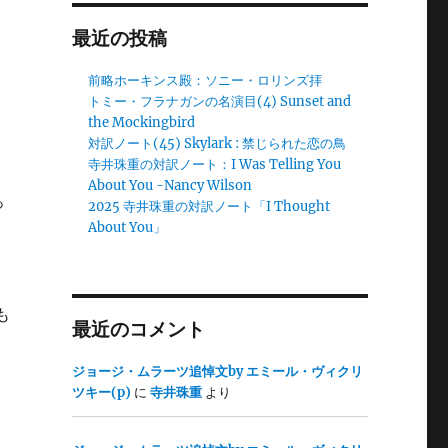
最近の投稿
前略ホーキンス殿：ソニー・ロリンズ拝
っ
トミー・フラナガンの名演目(4) Sunset and
the Mockingbird
対訳ノート(45) Skylark : 禁じられた恋の鳥
寺井珠重の対訳ノート：I Was Telling You
About You -Nancy Wilson
っ
2025 寺井珠重の対訳ノート「I Thought
About You」
も
最近のコメント
ジョージ・ムラーツ追悼文by エミール・ヴィクリ
ツキー(p)
に
寺井珠重
より