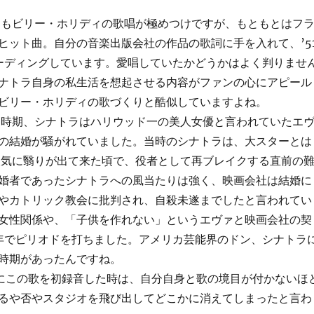
もビリー・ホリディの歌唱が極めつけですが、もともとはフ
ヒット曲。自分の音楽出版会社の作品の歌詞に手を入れて、’5
コーディングしています。愛唱していたかどうかはよく判りませ
ナトラ自身の私生活を想起させる内容がファンの心にアピール
ビリー・ホリディの歌づくりと酷似していますよね。
時期、シナトラはハリウッド一の美人女優と言われていたエ
の結婚が騒がれていました。当時のシナトラは、大スターとは
人気に翳りが出て来た頃で、役者として再ブレイクする直前の
婚者であったシナトラへの風当たりは強く、映画会社は結婚に
やカトリック教会に批判され、自殺未遂までしたと言われてい
女性関係や、「子供を作れない」というエヴァと映画会社の契
年でピリオドを打ちました。アメリカ芸能界のドン、シナトラ
時期があったんですね。
年にこの歌を初録音した時は、自分自身と歌の境目が付かないほ
るや否やスタジオを飛び出してどこかに消えてしまったと言わ