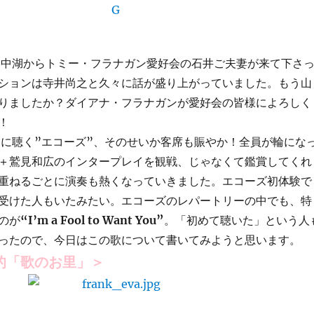
中湖からトミー・フラナガン愛好会の石井ご夫妻が来て下さ
ションは寺井尚之と久々に話が盛り上がっていました。もう山
りましたか？ダイアナ・フラナガンが愛好会の皆様によろしく
！
に聴く”エコーズ”、そのせいか客席も賑やか！全員が輪にな
＋鷲見和広のインタープレイを観戦、じゃなくて鑑賞してくれ
重ねるごとに演奏も熱くなっていきました。エコーズ初体験で
受けた人もいたみたい。エコーズのレパートリーの中でも、特
のが
“I’m a Fool to Want You”
。「初めて聴いた」という人
ったので、今日はこの歌について書いてみようと思います。
的「歌のお里」＞