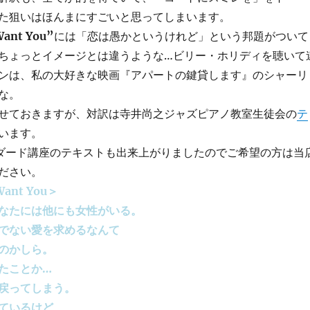
た狙いはほんまにすごいと思ってしまいます。
 Want You”
には「恋は愚かというけれど」という邦題がついて
ちょっとイメージとは違うような…ビリー・ホリディを聴いて
ンは、私の大好きな映画『アパートの鍵貸します』のシャーリ
な。
せておきますが、対訳は寺井尚之ジャズピアノ教室生徒会の
テ
います。
ダード講座のテキストも出来上がりましたのでご希望の方は当
ださい。
 Want You＞
なたには他にも女性がいる。
でない愛を求めるなんて
のかしら。
たことか…
戻ってしまう。
ているけど、