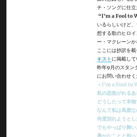
チ・ソングに仕立
“I’m a Fool to
いるらしいけど、
想する歌のヒロイ
ー・マクレーンか
ここには抄訳を載
キスト
に掲載して
昨年9月のスタン
にお問い合わせく
＜I’m a Fool to
私の恋焦がれるあ
どうしたって本物
なんて私は馬鹿な
何度別れようとし
でもやっぱり舞い
愚かなことと判っ