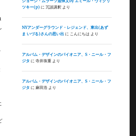
ジョージ・ムラーツ追悼文by エミール・ヴィクリ
ツキー(p)
に
冗談講釈
より
ラ
1
ん
NYアンダーグラウンド・レジェンド、東出(あず
ま いづる)さんの思い出
に
こんにちは
より
ヴ
アルバム・デザインのパイオニア、S・ニール・フ
ジタ
に
寺井珠重
より
難
アルバム・デザインのパイオニア、S・ニール・フ
ジタ
に
麻田浩
より
に
ど