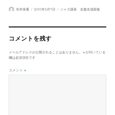
投
投
カ
寺井珠重
2010年5月7日
ジャズ講座 名盤名場面集
稿
稿
テ
者
日:
ゴ
リ
ー
コメントを残す
メールアドレスが公開されることはありません。
※
が付いている
欄は必須項目です
コメント
※