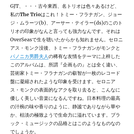
GJT、・・・古今東西、名トリオは色々あるけど、
私の
The Trio
はこれ！トミー・フラナガン、ジョー
ジ・ムラーツ(b)、アーサー・テイラー(ds)のこのト
リオの印象がなんと言っても強力なんです。それは
OverSeasで生を聴いたからかも知れません。セロニ
アス・モンク没後、トミー・フラナガンがモンクと
パノニカ男爵夫人
の稀有な友情をテーマに上梓した
このアルバムは、所謂『企画もの』とは全く違い、
芸術家トミー・フラナガンの叡智が一枚のレコード
盤に凝縮されたような印象を受けます。セロニア
ス・モンクの表面的なアクを取り去ると、こんなに
優しく美しい音楽になるんですね。日本料理の最高
の汁椀の味や香りのように、静謐でありながら華や
か、枯淡の極致ようで生命力に溢れています。ブラ
ック・ミュージックの品格とはこのようなものなの
でしょうか。