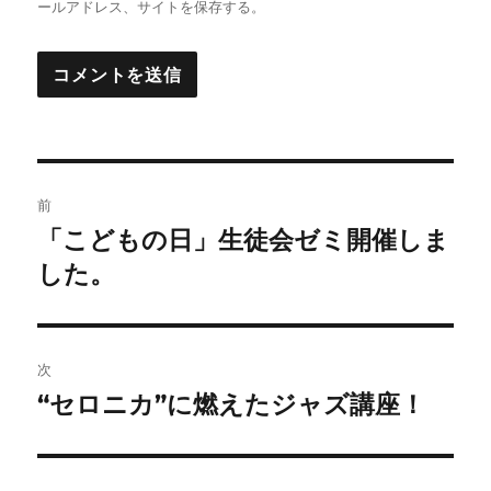
ールアドレス、サイトを保存する。
投
前
稿
「こどもの日」生徒会ゼミ開催しま
前
の
した。
ナ
投
ビ
稿:
ゲ
次
“セロニカ”に燃えたジャズ講座！
次
ー
の
シ
投