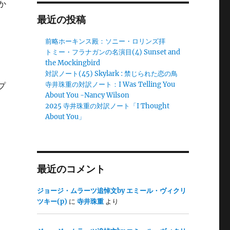
か
最近の投稿
前略ホーキンス殿：ソニー・ロリンズ拝
トミー・フラナガンの名演目(4) Sunset and
the Mockingbird
対訳ノート(45) Skylark : 禁じられた恋の鳥
寺井珠重の対訳ノート：I Was Telling You
プ
About You -Nancy Wilson
2025 寺井珠重の対訳ノート「I Thought
About You」
最近のコメント
ジョージ・ムラーツ追悼文by エミール・ヴィクリ
ツキー(p)
に
寺井珠重
より