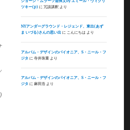
ジョージ・ムラーツ追悼文by エミール・ヴィクリ
ツキー(p)
に
冗談講釈
より
NYアンダーグラウンド・レジェンド、東出(あず
ま いづる)さんの思い出
に
こんにちは
より
オ
アルバム・デザインのパイオニア、S・ニール・フ
ジタ
に
寺井珠重
より
ッ
アルバム・デザインのパイオニア、S・ニール・フ
ジタ
に
麻田浩
より
)