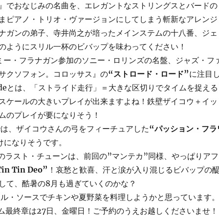
』でおなじみの名曲を、エレガントなストリングスとバードの
まピアノ・トリオ・ヴァージョンにしてしまう斬新なアレンジ
ナガンの弟子、寺井尚之が培ったメインステムの十八番、ジェ
のようにスリル一杯のビバップを味わってください！
は、トミー・フラナガン参加のソニー・ロリンズの名盤、ジャズ・フ
サクソフォン。コロッサス』の
“ストロード・ロード”
に注目
 Rodeとは、「ストライド走行」＝大きな区切りでタイムを捉える
スケールの大きいプレイが出来ますよね！鉄壁ザイコウ＋イッ
ムのプレイが要になりそう！
は、ザイコウさんの弓をフィーチュアした
“パッション・フラ
けになりそうです。
のラスト・チューンは、前回の”マンテカ”同様、やっぱりアフ
in Tin Deo”
！哀愁と歓喜、汗と涙が入り混じるビバップの
して、酷暑の8月も過ぎていくのかな？
ル・ソースでチキンや夏野菜を料理しようかと思っています
ム最終章は27日、金曜日！ご予約のうえお越しくださいませ！