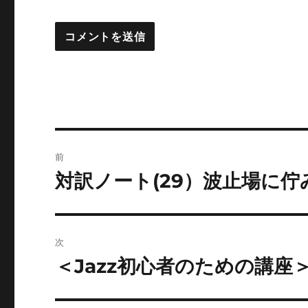
投
前
稿
対訳ノート(29）波止場に佇み：I 
前
の
ナ
投
ビ
稿:
次
ゲ
＜Jazz初心者のための講座
次
の
ー
投