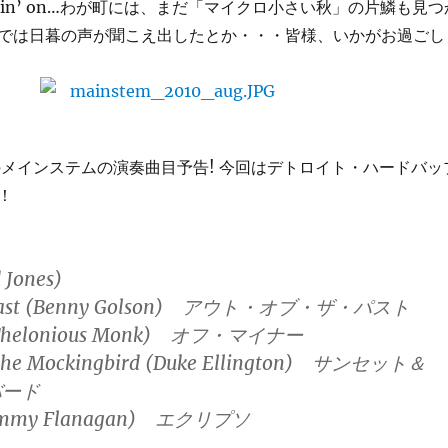
re goin’ on…わが町には、まだ「マイクロ小さい秋」の片鱗も見つ
では日暮の声が聞こえ出したとか・・・皆様、いかがお過ごし
メインステムの演奏曲目予告! 今回はデトロイト・ハードバッ
！
 Jones)
he Past (Benny Golson) アウト・オブ・ザ・パスト
r (Thelonious Monk) オフ・マイナー
d the Mockingbird (Duke Ellington) サンセット＆
バード
(Tommy Flanagan) エクリプソ