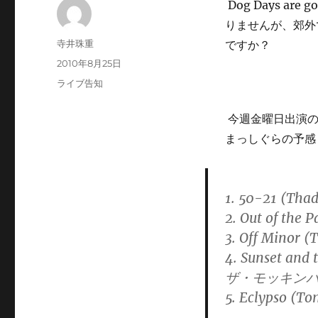
Dog Days a
りませんが、郊外
投
寺井珠重
ですか？
稿
投
2010年8月25日
者
稿
カ
ライブ告知
日:
テ
ゴ
今週金曜日出演の
リ
まっしぐらの予感
ー
1. 50-21 (Thad
2. Out of t
3. Off Mino
4. Sunset an
ザ・モッキン
5. Eclypso 