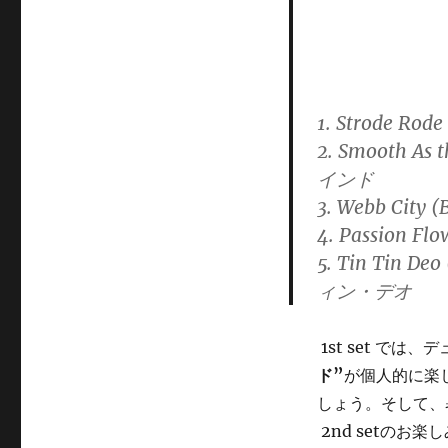
1. Strode R
2. Smooth 
インド
3. Webb Cit
4. Passion 
5. Tin Tin De
ィン・デオ
1st set で
ド”
が個人的に楽
しょう。そして、
2nd setのお