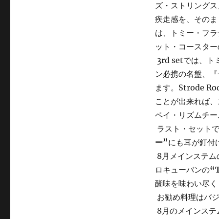
ズ・ストリングス
疾走感を、そのま
は、トミー・フラ
ット・コースター
3rd setで
ン必携の名盤、『
ます。Strode
ことが出来れば、
ペイ・リズムチー
ラスト・セットで
ー”
にも耳が釘付
8月メインステム
ロキューバンの
“T
醐味を味わい尽く
お勧め料理はバジ
8月のメインステ