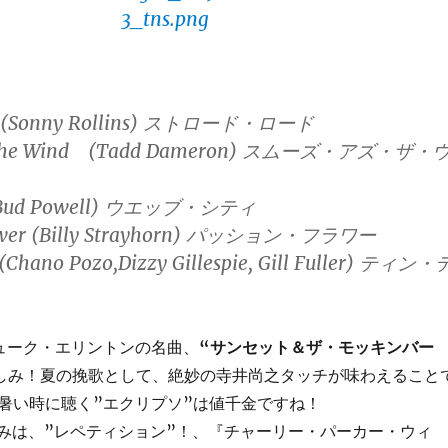
ode (Sonny Rollins) ストロード・ロード
As the Wind (Tadd Dameron) スムーズ・アズ・ザ・
y (Bud Powell) ウエッブ・シティ
Flower (Billy Strayhorn) パッション・フラワー
o (Chano Pozo,Dizzy Gillespie, Gill Fuller) ティン・
は、デューク・エリントンの名曲、
“サンセット＆ザ・モッキンバー
しみ！夏の挽歌として、絶妙の寺井尚之タッチが味わえること
暑い時に聴く”エクリプソ”は値千金ですね！
楽しみは、”レペティション”！、『チャーリー・パーカー・ウィ