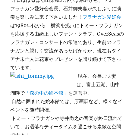
昨日ははるばる山梨県の静かな湖畔から、トミー・
フラナガン愛好会会長、石井御夫妻が久しぶりに演
奏を楽しみに来て下さいました！
フラナガン愛好会
は1980年代から、横浜を拠点にトミー・フラナガン
を応援する由緒正しいファン・クラブ、OverSeasの
フラナガン・コンサートの常連であり、生前のフラ
ナガンと親しく交流があったばかりか、現在もダイ
アナ未亡人に花束やプレゼントを贈り続けて下さっ
ています。
現在、会長ご夫妻
は、富士五湖、山中
湖畔で
「森の中の絵本館」
を運営中。
自然に囲まれた絵本館では、原画展など、様々なイ
ベントを随時開催。
トミー・フラナガンや寺井尚之の音楽が終日流れて
いて、お洒落なティータイムを過ごせる素敵な空間