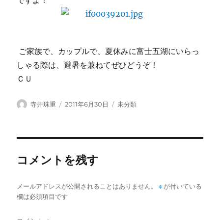
ですよ！
ご家族で、カップルで、夏休みに富士五湖にいらっ
しゃる際は、避暑を兼ねてぜひどうぞ！
ＣＵ
投
投
カ
寺井珠重
2011年6月30日
未分類
稿
稿
テ
者
日:
ゴ
リ
ー
コメントを残す
メールアドレスが公開されることはありません。
※
が付いている
欄は必須項目です