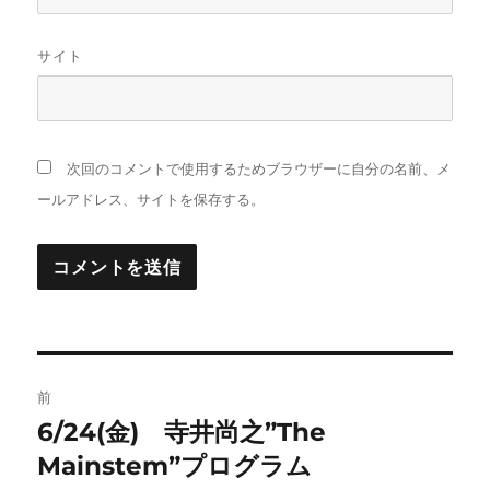
サイト
次回のコメントで使用するためブラウザーに自分の名前、メ
ールアドレス、サイトを保存する。
投
前
稿
6/24(金) 寺井尚之”The
前
の
Mainstem”プログラム
ナ