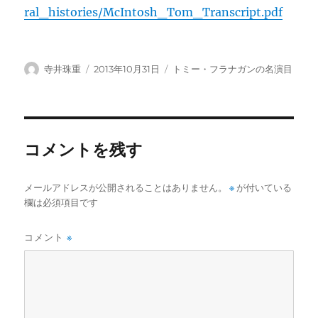
ral_histories/McIntosh_Tom_Transcript.pdf
投
投
カ
寺井珠重
2013年10月31日
トミー・フラナガンの名演目
稿
稿
テ
者
日:
ゴ
リ
ー
コメントを残す
メールアドレスが公開されることはありません。
※
が付いている
欄は必須項目です
コメント
※