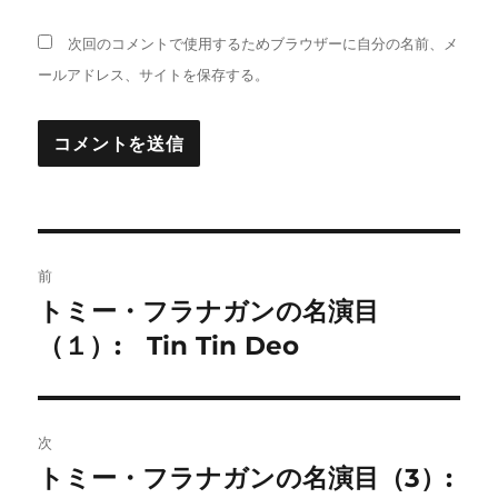
次回のコメントで使用するためブラウザーに自分の名前、メ
ールアドレス、サイトを保存する。
投
前
稿
トミー・フラナガンの名演目
前
の
（１）: Tin Tin Deo
ナ
投
ビ
稿:
ゲ
次
トミー・フラナガンの名演目（3）:
次
ー