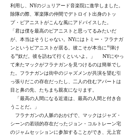
利用し、NYのジュリアード音楽院に進学しました。
除隊の際、軍楽隊の仲間でデトロイト出身のトッ
プ・ピアニストがこんな風にアドバイスした。
「君は僕を最高のピアニストと思ってるみたいだ
が、本当はそうじゃない。NYにはトミー・フラナガ
ンというピアニストが居る。彼こそが本当に”弾け
る”奴だ。彼を訪ねて行くといいよ。」 NYにやっ
て来たマックがフラナガンを見つけるのは簡単でし
た。フラナガンは街中のジャズメンが共演を望む引
っ張りだこの存在だったし、二人の住むアパートは
目と鼻の先、たちまち親友になります。
「最高の人間になる近道は、最高の人間と付き合
うことだ。」
フラナガンの人脈のおかげで、マックはジャズ・
シーンの若頭的存在だったジョン・コルトレーン宅
のジャムセッションに参加することができ、元上官