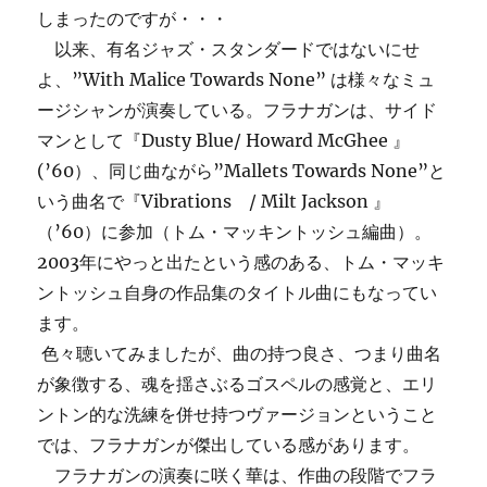
しまったのですが・・・
以来、有名ジャズ・スタンダードではないにせ
よ、”With Malice Towards None” は様々なミュ
ージシャンが演奏している。フラナガンは、サイド
マンとして『Dusty Blue/ Howard McGhee 』
(’60）、同じ曲ながら”Mallets Towards None”と
いう曲名で『Vibrations / Milt Jackson 』
（’60）に参加（トム・マッキントッシュ編曲）。
2003年にやっと出たという感のある、トム・マッキ
ントッシュ自身の作品集のタイトル曲にもなってい
ます。
色々聴いてみましたが、曲の持つ良さ、つまり曲名
が象徴する、魂を揺さぶるゴスペルの感覚と、エリ
ントン的な洗練を併せ持つヴァージョンということ
では、フラナガンが傑出している感があります。
フラナガンの演奏に咲く華は、作曲の段階でフラ