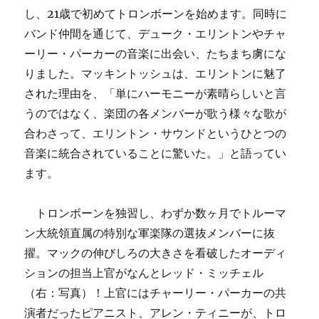
し、21歳で初めてトロンボーンを始めます。同時に
バンド仲間を通じて、デューク・エリントンやチャ
ーリー・パーカーの音楽に出会い、たちまち虜にな
りました。マッキントッシュは、エリントンに魅了
された理由を、「単にハーモニーが素晴らしいと言
うのではなく、楽団の各メンバーが歌う様々な歌が
合わさって、エリントン・サウンドというひとつの
音楽に統合されていることに驚いた。」と語ってい
ます。
トロンボーンを独習し、わずか数ヶ月でトルーマ
ン大統領直属の特別な軍楽隊の選抜メンバーに抜
擢。マックの伸びしろの大きさを看破したオーディ
ションの担当上官がなんとレッド・ミッチェル
（右：写真）！上官にはチャーリー・パーカーの共
演者だったピアニスト、アレン・ティニーが、トロ