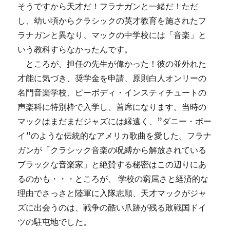
そうですから天才だ！フラナガンと一緒だ！ただ
し、幼い頃からクラシックの英才教育を施されたフ
ラナガンと異なり、マックの中学校には「音楽」と
いう教科すらなかったんです。
ところが、担任の先生が偉かった！彼の並外れた
才能に気づき、奨学金を申請、原則白人オンリーの
名門音楽学校、ピーボディ・インスティチュートの
声楽科に特別枠で入学し、首席になります。当時の
マックはまだまだジャズには縁遠く、”ダニー・ボー
イ”のような伝統的なアメリカ歌曲を愛した。フラナ
ガンが「クラシック音楽の呪縛から解放されている
ブラックな音楽家」と絶賛する秘密はこの辺りにあ
るのかも・・・ところが、 学校の窮屈さと経済的な
理由でさっさと陸軍に入隊志願、天才マックがジャ
ズに出会うのは、戦争の酷い爪跡が残る敗戦国ドイ
ツの駐屯地でした。