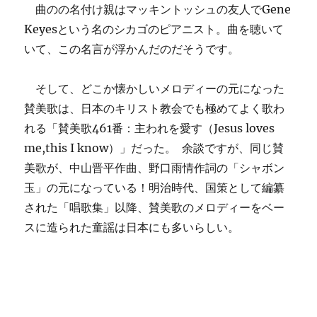
曲のの名付け親はマッキントッシュの友人でGene
Keyesという名のシカゴのピアニスト。曲を聴いて
いて、この名言が浮かんだのだそうです。
そして、どこか懐かしいメロディーの元になった
賛美歌は、日本のキリスト教会でも極めてよく歌わ
れる「賛美歌461番：主われを愛す（Jesus loves
me,this I know）」だった。 余談ですが、同じ賛
美歌が、中山晋平作曲、野口雨情作詞の「シャボン
玉」の元になっている！明治時代、国策として編纂
された「唱歌集」以降、賛美歌のメロディーをベー
スに造られた童謡は日本にも多いらしい。