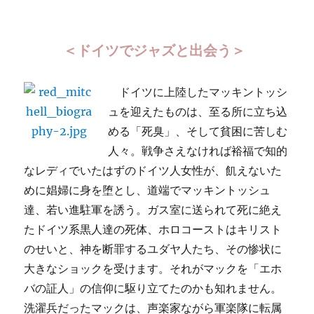
＜ドイツでジャズと出会う＞
ドイツに上陸したマッキントッシ
ュを迎えたものは、至る所に立ち込
める「死臭」、そして貧困に苦しむ
人々。戦争さえなければ裕福で知的
なレディでいたはずのドイツ人女性が、飢えないた
めに娼婦に身を堕とし、道端でマッキントッシュ
達、若い進駐軍を誘う。ガス室に送られて死に絶え
たドイツ系黒人達の死体、ホロコーストはキリスト
のせいと、神を断罪するユダヤ人たち、その惨状に
大きなショックを受けます。それがマックを「エホ
バの証人」の信仰に駆り立てたのかも知れません。
洗濯兵だったマックは、声楽家ながら軍楽隊に転属