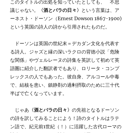
このタイトルの出処を知っていたとしても、 不思
議じゃない。
〈酒とバラの日々〉
という言葉は、ア
ーネスト・ドーソン（Ernest Dowson 1867-1900)
という英国の詩人の詩から引用されたものだ。
ドーソンは英国の世紀末＝デカダン文化を代表す
る詩人。ジャズと縁の深いラクロの背徳小説「危険
な関係」やヴェルレーヌの詩集を英訳して初めて英
語圏に紹介した翻訳者でもあり、ロリータ・コンプ
レックスの人でもあった。彼自身、アルコール中毒
で、結核を患い、鎮静剤の過剰摂取のために三十代
半ばで亡くなっています。
じゃあ
〈酒とバラの日々〉
の先祖となるドーソン
の詩を訳してみることによう！詩のタイトルはラテ
ン語で、紀元前1世紀（！）に活躍した古代ローマの