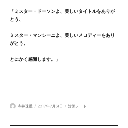
「ミスター・ドーソンよ、美しいタイトルをありが
とう、
ミスター・マンシーニよ、美しいメロディーをあり
がとう。
とにかく感謝します。」
投
投
カ
寺井珠重
2017年7月31日
対訳ノート
稿
稿
テ
者
日:
ゴ
リ