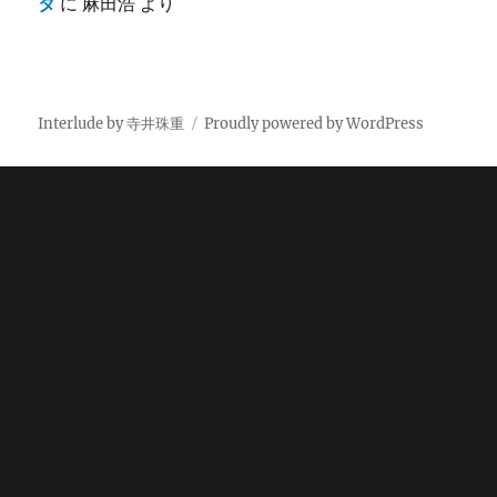
タ
に
麻田浩
より
Interlude by 寺井珠重
Proudly powered by WordPress