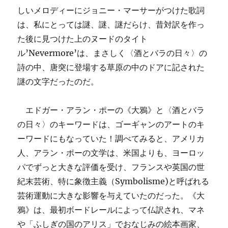
しいメロディーにジョニー・マーサーがつけた歌詞
は、私にとっては謎、謎、謎だらけ、昔対訳を作っ
た後に見つけた上のヌードのタイト
ル’Nevermore’は、まさしく〈酒とバラの日々〉の
詩の中、唐突に登場する草原の中のドアに記された
謎の文字だったのだ。
エドガー・アラン・ポーの《大鴉》と〈酒とバラ
の日々〉のキーワードは、ゴーギャンのアートのキ
ーワードにもなっていた！調べてみると、アメリカ
人、アラン・ポーの文学は、米国よりも、ヨーロッ
パでずっと大きな評価を受け、フランスや英国の世
紀末芸術、特に象徴主義（Symbolisme)と呼ばれる
芸術運動に大きな影響を与えていたのだった。《大
鴉》は、最初ボードレールによって仏訳され、マネ
や「ふしぎの国のアリス」でおなじみの絵本画家、