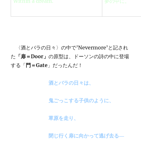
Within a dream.
夢の中に。
〈酒とバラの日々〉の中で’Nevermore’と記され
た
「扉＝Door」
の原型は、ドーソンの詩の中に登場
する「
門＝Gate
」だったんだ！
酒とバラの日々は、
鬼ごっこする子供のように、
草原を走り、
閉じ行く扉に向かって逃げ去る―