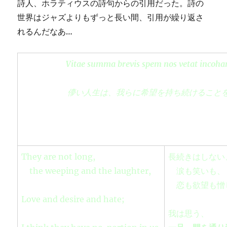
詩人、ホラティウスの詩句からの引用だった。詩の
世界はジャズよりもずっと長い間、引用が繰り返さ
れるんだなあ…
Vitae summa brevis spem nos vetat incoh
儚い人生は、我らに希望を持ち続けること
They are not long,
長続きはしない
the weeping and the laughter,
涙も笑いも
恋も欲望も憎
Love and desire and hate;
我は思う、