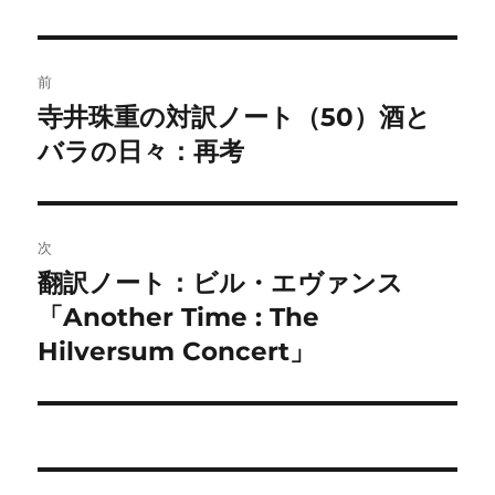
投
前
稿
寺井珠重の対訳ノート（50）酒と
前
の
バラの日々：再考
ナ
投
ビ
稿:
ゲ
次
翻訳ノート：ビル・エヴァンス
次
ー
の
「Another Time : The
シ
投
Hilversum Concert」
稿:
ョ
ン