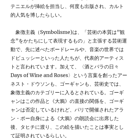
テニエルが挿絵を担当し、何度も出版され、カルト
的人気を博したらしい。
象徴主義（Symbolisme)は、「芸術の本質は”観
念”をかたちにして表現するもの」と主張する芸術運
動で、先に述べたボードレールや、音楽の世界では
ドビュッシーといった人たちが、代表的アーティス
トと言われています。加えて、〈酒とバラの日々
Days of Wine and Roses〉という言葉を創ったアー
ネスト・ドウソンも、ゴーギャンも、芸術史では、
象徴主義のカテゴリーに入るとされている。ゴーギ
ャンはこの作品と《大鴉》の直接の関係を、ゴーギ
ャンは否定しているけれど、パリで開催されたアラ
ン・ポー自身による《大鴉》の朗読会に出席した
後、タヒチに渡り、この絵を描いたことは事実とし
て証明されているらしい。