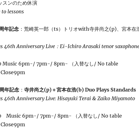
レッスンのため休演
 to lessons
6周年記念
：荒崎英一郎（ts）トリオwith寺井尚之(p)、宮本在
as 46th Anniversary Live：Ei-Ichiro Arasaki tenor saxophon
00 Music 6pm-/ 7pm-/ 8pm- （入替なし/ No table
 Close9pm
6周年記念
：
寺井尚之(p)＋宮本在浩(b) Duo Plays Standards
as 46th Anniversary Live: Hisayuki Terai & Zaiko Miyamoto
300 Music 6pm-/ 7pm-/ 8pm- （入替なし/ No table
 Close9pm