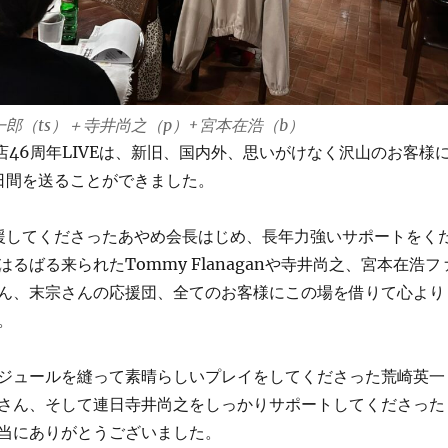
一郎（ts）＋寺井尚之（p）+宮本在浩（b）
46周年LIVEは、新旧、国内外、思いがけなく沢山のお客様
日間を送ることができました。
してくださったあやめ会長はじめ、長年力強いサポートをく
るばる来られたTommy Flanaganや寺井尚之、宮本在浩フ
ん、末宗さんの応援団、全てのお客様にこの場を借りて心より
。
ジュールを縫って素晴らしいプレイをしてくださった荒崎英一
さん、そして連日寺井尚之をしっかりサポートしてくださった
当にありがとうございました。