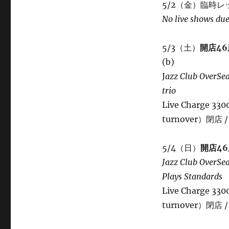
5/2（金）臨時
No live shows due
5/3（土）
開店4
(b)
J
azz Club OverSe
trio
Live Charge 33
turnover）閉店 /
5/4（日）
開店4
Jazz Club OverSe
Plays Standards
Live Charge 3
turnover）閉店 /