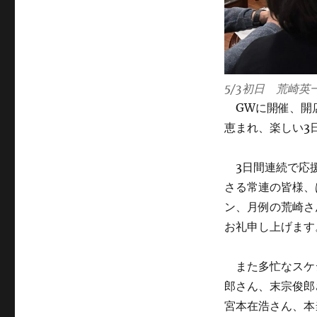
来
店
あ
り
が
と
5/3初日 荒崎英
う
GWに開催、開店
ご
ざ
恵まれ、楽しい3
い
ま
3日間連続で応援
し
た。
さる常連の皆様、は
に
ン、月例の荒崎さ
お礼申し上げます
また多忙なスケ
郎さん、末宗俊郎
宮本在浩さん、本