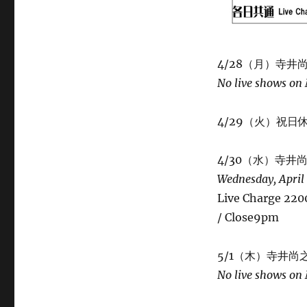
間
の
LIVE
ご
案
4/28（月）寺
内
No live shows on
に
4/29（火）祝日休
4/30（水）寺井尚
Wednesday, April 
Live Charge 2
/ Close9pm
5/1（木）寺井
No live shows on