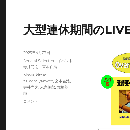
大型連休期間のLIV
投
2025年4月27日
稿
カ
Special Selection
,
イベント
,
日:
テ
寺井尚之＋宮本在浩
ゴ
タ
hisayukiterai
,
リ
グ
zaikomiyamoto
,
宮本在浩
,
ー
寺井尚之
,
末宗俊郎
,
荒崎英一
郎
大
コメント
型
連
休
期