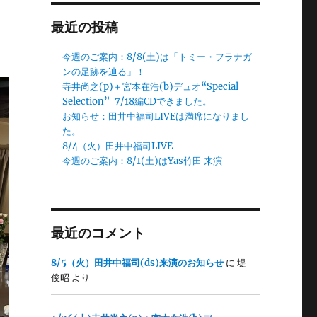
最近の投稿
今週のご案内：8/8(土)は「トミー・フラナガ
ンの足跡を辿る」！
寺井尚之(p)＋宮本在浩(b)デュオ“Special
Selection” ‐7/18編CDできました。
お知らせ：田井中福司LIVEは満席になりまし
た。
8/4（火）田井中福司LIVE
今週のご案内：8/1(土)はYas竹田 来演
最近のコメント
8/5（火）田井中福司(ds)来演のお知らせ
に
堤
俊昭
より