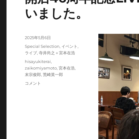
いました。
投
2025年5月6日
稿
カ
Special Selection
,
イベント
,
日:
テ
ライブ
,
寺井尚之＋宮本在浩
ゴ
タ
hisayukiterai
,
リ
グ
zaikomiyamoto
,
宮本在浩
,
ー
末宗俊郎
,
荒崎英一郎
開
コメント
店
46
周
年
記
念
LIVE
ご