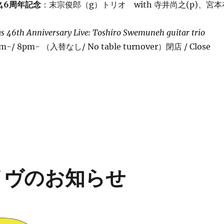
店46周年記念
：末宗俊郎（g）トリオ with 寺井尚之(p)、宮本
as 46th Anniversary Live: Toshiro Swemuneh guitar trio
pm-/ 8pm- （入替なし/ No table turnover）閉店 / Close
イヴのお知らせ