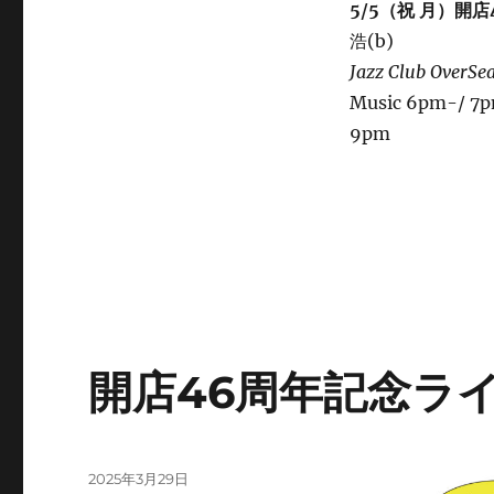
5/5（祝 月）開
浩(b)
Jazz Club OverSe
Music 6pm-/ 7
9pm
開店46周年記念ラ
投
2025年3月29日