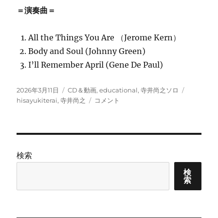
＝演奏曲＝
All the Things You Are （Jerome Kern）
Body and Soul (Johnny Green)
I’ll Remember April (Gene De Paul)
投
カ
タ
2026年3月11日
CD＆動画
,
educational
,
寺井尚之ソロ
稿
テ
ジ
グ
hisayukiterai
,
寺井尚之
コメント
日:
ゴ
ャ
リ
ズ
ー
ピ
ア
ノ
検索
学
習
検
索
の
た
め
に