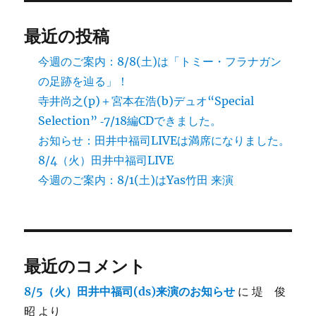
－
手
最近の投稿
元
動
今週のご案内：8/8(土)は「トミー・フラナガン
画
の足跡を辿る」！
に
寺井尚之(p)＋宮本在浩(b)デュオ“Special
Selection” ‐7/18編CDできました。
お知らせ：田井中福司LIVEは満席になりました。
8/4（火）田井中福司LIVE
今週のご案内：8/1(土)はYas竹田 来演
最近のコメント
8/5（火）田井中福司(ds)来演のお知らせ
に
堤 俊
昭
より