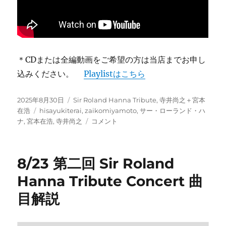
＊CDまたは全編動画をご希望の方は当店までお申し
込みください。
Playlistはこちら
投
カ
2025年8月30日
Sir Roland Hanna Tribute
,
寺井尚之＋宮本
稿
タ
テ
在浩
hisayukiterai
,
zaikomiyamoto
,
サー・ローランド・ハ
日:
グ
ゴ
第
ナ
,
宮本在浩
,
寺井尚之
コメント
リ
2
ー
回
サ
8/23 第二回 Sir Roland
ー・
ロ
Hanna Tribute Concert 曲
ー
目解説
ラ
ン
ド・