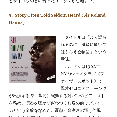
とザイコウの息の合ったユニゾンが心地よい。
5. Story Often Told Seldom Heard (Sir Roland
Hanna)
タイトルは「よく語ら
れるのに、滅多に聞いて
はもらえぬ物語」という
意味。
ハナさんは1962年、
NYのジャズクラブ《フ
ァイヴ・スポット》で、
異才セロニアス・モンク
が出演する際、幕間に演奏する対バンのピアニスト
を務め、演奏を聴かずざわつくお客の前でプレイす
るという辛酸をなめた。憂愁と高潔さの漂う作風