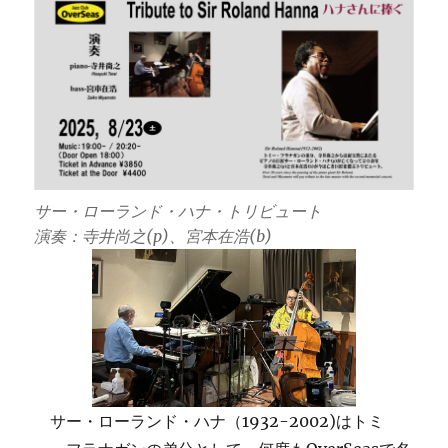
ハ
ナ・
ト
リ
ビ
ュ
ー
ト：
CD
＆
サー・ローランド・ハナ・トリビュート
ヴ
ィ
演奏：寺井尚之(p)、宮本在浩(b)
デ
オ
が
で
き
ま
し
た。
サー・ローランド・ハナ（1932-2002)はトミ
に