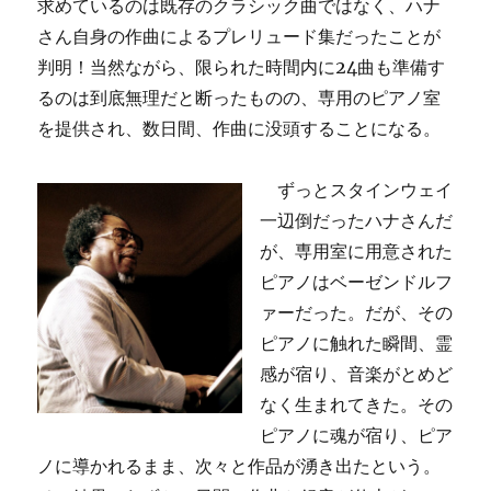
求めているのは既存のクラシック曲ではなく、ハナ
さん自身の作曲によるプレリュード集だったことが
判明！当然ながら、限られた時間内に24曲も準備す
るのは到底無理だと断ったものの、専用のピアノ室
を提供され、数日間、作曲に没頭することになる。
ずっとスタインウェイ
一辺倒だったハナさんだ
が、専用室に用意された
ピアノはベーゼンドルフ
ァーだった。だが、その
ピアノに触れた瞬間、霊
感が宿り、音楽がとめど
なく生まれてきた。その
ピアノに魂が宿り、ピア
ノに導かれるまま、次々と作品が湧き出たという。