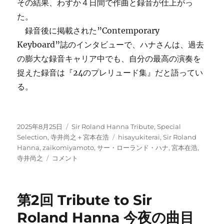
その結果、わずか４日間で作曲と録音が仕上がっ
た。
録音後に掲載された”Contemporary
Keyboard”誌のインタビューで、ハナさんは、過去
の膨大な録音キャリア中でも、自分の最高の演奏を
捉えた録音は『24のプレリュード集』だと語ってい
る。
投
カ
2025年8月25日
Sir Roland Hanna Tribute
,
Special
稿
テ
タ
Selection
,
寺井尚之＋宮本在浩
hisayukiterai
,
Sir Roland
日:
ゴ
グ
Hanna
,
zaikomiyamoto
,
サー・ローランド・ハナ
,
宮本在浩
,
8/23
リ
寺井尚之
コメント
第
ー
二
回
第2回 Tribute to Sir
Sir
Roland
Roland Hanna 今夜の曲目
Hanna