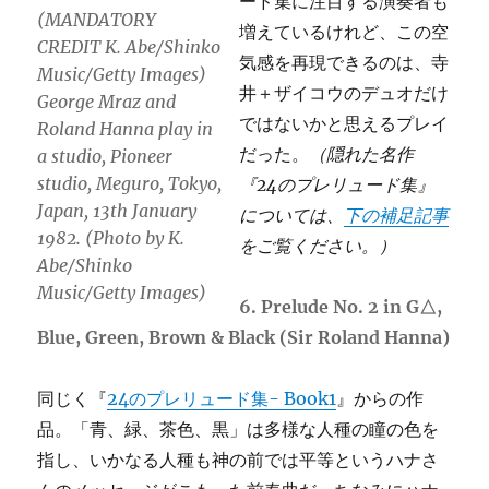
ード集に注目する演奏者も
(MANDATORY
増えているけれど、この空
CREDIT K. Abe/Shinko
気感を再現できるのは、寺
Music/Getty Images)
井＋ザイコウのデュオだけ
George Mraz and
ではないかと思えるプレイ
Roland Hanna play in
だった。
（隠れた名作
a studio, Pioneer
studio, Meguro, Tokyo,
『24のプレリュード集』
Japan, 13th January
については、
下の補足記事
1982. (Photo by K.
をご覧ください。）
Abe/Shinko
Music/Getty Images)
6. Prelude No. 2 in G△,
Blue, Green, Brown & Black (Sir Roland Hanna)
同じく『
24のプレリュード集- Book1
』からの作
品。「青、緑、茶色、黒」は多様な人種の瞳の色を
指し、いかなる人種も神の前では平等というハナさ