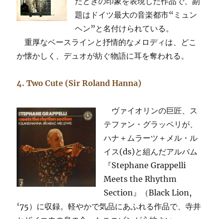
たときの印象を表現した作品で、副
題はドイツ最大の音楽都市“ミュン
ヘン”と名付けられている。
重厚なベースラインと抒情的なメロディは、どこ
か懐かしく、デュオが紡ぐ物語に耳を奪われる。
4. Two Cute (Sir Roland Hanna)
ヴァイオリンの巨匠、ス
テファン・グラッペリが、
ハナ＋ムラーツ＋メル・ル
イス(ds)と組んだアルバム
『Stephane Grappelli
Meets the Rhythm
Section』（Black Lion,
‘75）に収録。軽やかで気品にあふれる作品で、寺井