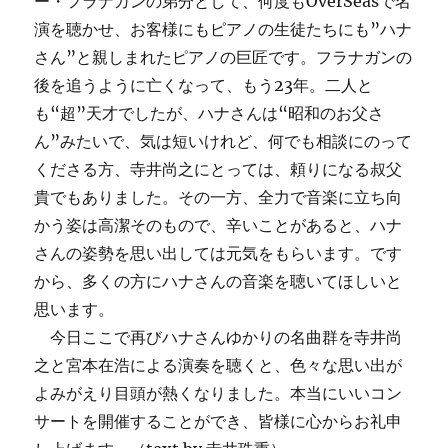
ー・フラナガンの弟分として、何度もOverSeasで名
演を聴かせ、お客様にもピアノの生徒たちにも”ハナ
さん”と親しまれたピアノの巨匠です。フラナガンの
後を追うように亡くなって、もう23年。二人と
も“超”天才でしたが、ハナさんは“昭和のお父さ
ん”みたいで、気は短いけれど、何でも相談にのって
くださる方、寺井尚之にとっては、頼りになる叔父
貴でもありました。その一方、全力で音楽に立ち向
かう姿は高潔そのもので、辛いことがあると、ハナ
さんの姿勢を思い出しては元気をもらいます。です
から、多くの方にハナさんの音楽を聴いてほしいと
思います。
今日ここで再びハナさんゆかりの名曲群を寺井尚
之と宮本在浩による演奏を聴くと、色々な思い出が
よみがえり目頭が熱くなりました。本当にいいコン
サートを開催することができ、皆様に心からお礼申