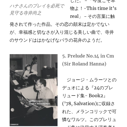
した。－「今度こそ本
ハナさんのプレイを必死で
物よ！-This time it’s
見守る寺井尚之
real」－その言葉に触
発されて作った作品。その恋の顛末は定かでない
が、幸福感と切なさが入り混じる美しい曲で、寺井
のサウンドははかなげなバラの花弁のようだ。
5. Prelude No.14 in Cm
(Sir Roland Hanna)
ジョージ・ムラーツとの
デュオによる『24のプレ
リュード集- Book2』
(’78, Salvation)に収録さ
れた、メランコリックで可
憐なワルツ。このプレリュ