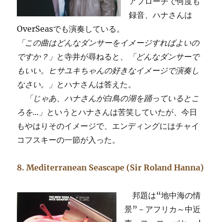
アプローチで何度も
録音、ハナさんは
OverSeasでも演奏している。
「この曲はどんなダンサーをイメージすればよいの
ですか？」
と寺井が尋ねると、
「どんなダンサーで
もいい。ヒサユキちゃんの好きなイメージで演奏し
なさい。」
とハナさんは答えた。
「じゃあ、ハナさんが白鳥の湖を踊っているとこ
ろを…」
というとハナさんは苦笑していたが、今日
もやはりそのイメージで、エンディングにはチャイ
コフスキーの一節が入った。
8. Mediterranean Seascape (Sir Roland Hanna)
邦題は“地中海の情
景”－アフリカ～中近