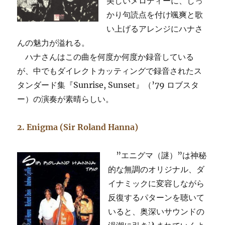
美しいメロディーに、しっ
かり句読点を付け颯爽と歌
い上げるアレンジにハナさ
んの魅力が溢れる。
ハナさんはこの曲を何度か何度か録音している
が、中でもダイレクトカッティングで録音されたス
タンダード集『Sunrise, Sunset』（’79 ロブスタ
ー）の演奏が素晴らしい。
2. Enigma (Sir Roland Hanna)
”エニグマ（謎）”は神秘
的な無調のオリジナル、ダ
イナミックに変容しながら
反復するパターンを聴いて
いると、奥深いサウンドの