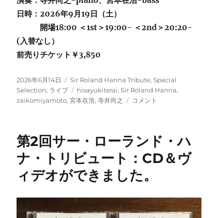
演奏：寺井尚之-piano、宮本在浩-bass
日時：2026年9月19日（土）
開場18:00 ＜1st＞19:00- ＜2nd＞20:20-
(入替なし）
前売りチケット￥3,850
投
カ
2026年6月14日
Sir Roland Hanna Tribute
,
Special
稿
テ
タ
Selection
,
ライブ
hisayukiterai
,
Sir Roland Hanna
,
日:
ゴ
グ
予
zaikomiyamoto
,
宮本在浩
,
寺井尚之
コメント
リ
告：
ー
第
３
第2回サー・ローランド・ハ
回
サ
ナ・トリビュート：CD＆ヴ
ー・
ィデオができました。
ロ
ー
ラ
ン
ド・