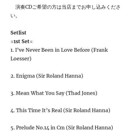
演奏CDご希望の方は当店までお申し込みくださ
い。
Setlist
=1st Set=
1. I’ve Never Been in Love Before (Frank
Loesser)
2. Enigma (Sir Roland Hanna)
3. Mean What You Say (Thad Jones)
4. This Time It’s Real (Sir Roland Hanna)
5. Prelude No.14 in Cm (Sir Roland Hanna)