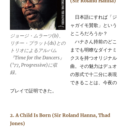
(Sir Roland Hanna)
日本語にすれば「ジ
ャガイモ賛歌」という
ところだろうか？
ジョージ・ムラーツ(b)、
ハナさん持前のどこ
リチー・プラット(ds)との
までも明瞭なダイナミ
トリオによるアルバム
『Time for the Dancers』
クスを持つオリジナル
(’77, Progressive)に収
曲。その魅力はデュオ
録。
の形式で十二分に表現
できることは、今夜の
プレイで証明できた。
2. A Child Is Born (Sir Roland Hanna, Thad
Jones)