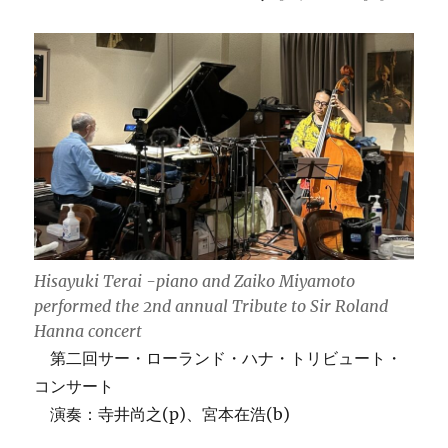
Tribute
Concert
曲
目
解
説
に
Hisayuki Terai -piano and Zaiko Miyamoto
performed the 2nd annual Tribute to Sir Roland
Hanna concert
第二回サー・ローランド・ハナ・トリビュート・
コンサート
演奏：寺井尚之(p)、宮本在浩(b)