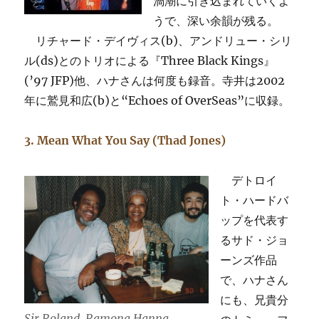
渦潮に引き込まれていくよ
うで、深い余韻が残る。
リチャード・デイヴィス(b)、アンドリュー・シリ
ル(ds)とのトリオによる『Three Black Kings』
(’97 JFP)他、ハナさんは何度も録音。寺井は2002
年に鷲見和広(b)と“Echoes of OverSeas”に収録。
3. Mean What You Say (Thad Jones)
デトロイ
ト・ハードバ
ップを代表す
るサド・ジョ
ーンズ作品
で、ハナさん
にも、兄貴分
Sir Roland, Ramona Hanna,