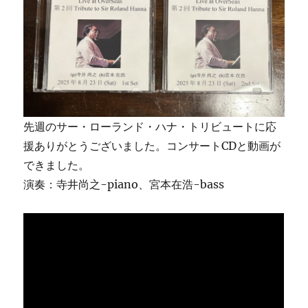
ハ
ナ・
ト
リ
ビ
ュ
ー
ト
9/19(土)
先週のサー・ローランド・ハナ・トリビュートに応
開
援ありがとうございました。コンサートCDと動画が
催
できました。
し
ま
演奏：寺井尚之-piano、宮本在浩-bass
す。
に