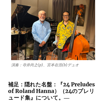
演奏：寺井尚之(p)、宮本在浩(b)デュオ
補足：隠れた名盤：『24 Preludes
of Roland Hanna）（24のプレリ
ュード集』について。―