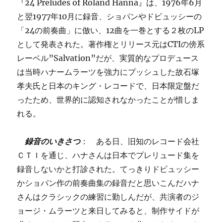
『24 Preludes of Roland Hanna』は、1976年6月
と翌1977年10月に録音、ショパンやドビュッシーの
「24の前奏曲」に倣い、12曲を一巻とする２枚のLP
として発表された。著作権とリリース元はCTIの傍系
レーベル”Salvation”だが、実質的なプロデュース
は当時ハナームラーツを強力にプッシュした故石塚
孝夫氏と日本のキング・レコードで、日本限定盤だ
ったため、世界的に認知されなかったことが惜しま
れる。
録音のいきさつ
： ある日、旧知のレコード会社
ＣＴＩを通じ、ハナさんは日本でプレリュード集を
録音しないかと打診された。てっきりドビュッシー
かショパン作の前奏曲集の録音だと思いこんだハナ
さんはクラシックの練習に勤しんだが、共演者のジ
ョージ・ムラーツと来日してみると、制作サイドが