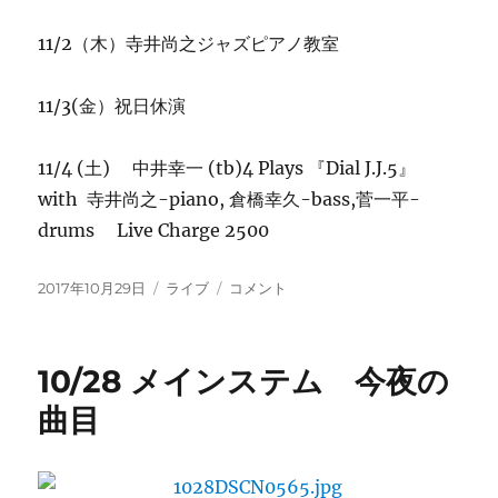
11/2（木）寺井尚之ジャズピアノ教室
11/3(金）祝日休演
11/4 (土) 中井幸一 (tb)4 Plays 『Dial J.J.5』
with 寺井尚之-piano, 倉橋幸久-bass,菅一平-
drums Live Charge 2500
投
カ
今
2017年10月29日
ライブ
コメント
稿
テ
週
日:
ゴ
の
リ
ご
10/28 メインステム 今夜の
ー
案
内
曲目
に