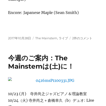
Encore: Japanese Maple (Sean Smith)
投
カ
10/28
2017年10月28日
The Mainstem
,
ライブ
2件のコメント
稿
テ
メ
日:
ゴ
イ
リ
ン
今週のご案内：The
ー
ス
テ
Mainstemは(土)に！
ム
今
夜
の
曲
目
10/23 (月) 寺井尚之ジャズピアノ＆理論教室
へ
10/24（火) 寺井尚之＋倉橋幸久（b）デュオ: Live
の