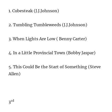
1. Cubesteak (J.J.Johnson)
2. Tumbling Tumbleweeds (J.J.Johnson)
3. When Lights Are Low ( Benny Carter)
4. In a Little Provincial Town (Bobby Jaspar)
5. This Could Be the Start of Something (Steve
Allen)
rd
3