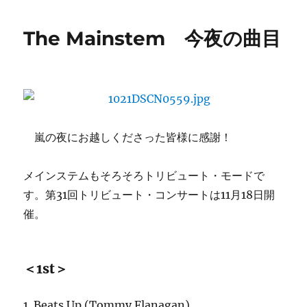
日:
ゴ
の
リ
ご
The Mainstem 今夜の曲目
ー
案
内：
The
Mainstem
は
(土)
に！
嵐の夜にお越しくださった皆様に感謝！
に
メインステムもそろそろトリビュート・モードで
す。第31回トリビュート・コンサートは11月18日開
催。
＜1st＞
1. Beats Up (Tommy Flanagan)