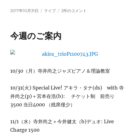
投
カ
10/31
2017年10月31日
ライブ
2件のコメント
稿
テ
Akira
日:
ゴ
Tana
リ
今
今週のご案内
ー
夜
の
曲
目！
へ
の
10/30（月）寺井尚之ジャズピアノ＆理論教室
10/31(火) Special Live! アキラ・タナ(ds) with 寺
井尚之(p)＋宮本在浩(b): チケット制 前売り
3500 当日4000 （残席僅少）
11/1（水）寺井尚之＋今井健太（b)デュオ: Live
Charge 1500