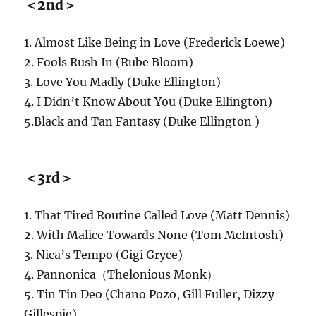
＜2nd＞
1. Almost Like Being in Love (Frederick Loewe)
2. Fools Rush In (Rube Bloom)
3. Love You Madly (Duke Ellington)
4. I Didn’t Know About You (Duke Ellington)
5.Black and Tan Fantasy (Duke Ellington )
＜3rd＞
1. That Tired Routine Called Love (Matt Dennis)
2. With Malice Towards None (Tom McIntosh)
3. Nica’s Tempo (Gigi Gryce)
4. Pannonica（Thelonious Monk）
5. Tin Tin Deo (Chano Pozo, Gill Fuller, Dizzy
Gillespie)