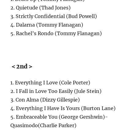
2. Quietude (Thad Jones)
3. Strictly Confidential (Bud Powell)
4. Dalarna (Tommy Flanagan)
5. Rachel’s Rondo (Tommy Flanagan)
＜2nd＞
1. Everything I Love (Cole Porter)
2. I Fall in Love Too Easily (Jule Stein)
3. Con Alma (Dizzy Gillespie)
4. Everything I Have Is Yours (Burton Lane)
5. Embraceable You (George Gershwin)-
Quasimodo(Charlie Parker)