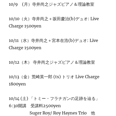
を
10/9 (月）寺井尚之ジャズピアノ＆理論教室
辿
る」
10/10（火）寺井尚之＋坂田慶治(b)デュオ: Live
へ
の
Charge 1500yen
10/11（水）寺井尚之＋宮本在浩(b)デュオ: Live
Charge 1500yen
10/12（木） 寺井尚之ジャズピアノ＆理論教室
10/13（金）荒崎英一郎 (ts) トリオ Live Charge
1800yen
10/14 (土) 「トミー・フラナガンの足跡を辿る」
6:30開講 受講料2500yen
Suger Roy/ Roy Haynes Trio 他