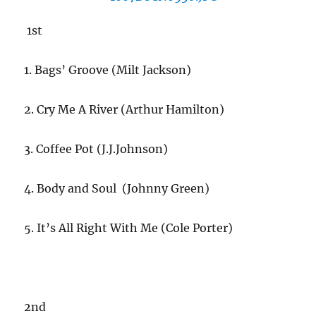
座
(土)
1st
に
に
1. Bags’ Groove (Milt Jackson)
2. Cry Me A River (Arthur Hamilton)
3. Coffee Pot (J.J.Johnson)
4. Body and Soul (Johnny Green)
5. It’s All Right With Me (Cole Porter)
2nd