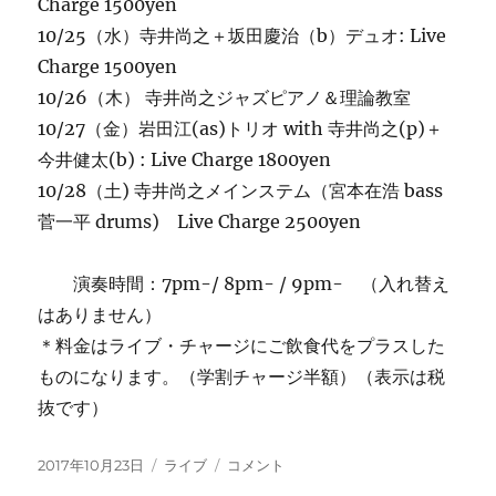
Charge 1500yen
10/25（水）寺井尚之＋坂田慶治（b）デュオ: Live
Charge 1500yen
10/26（木） 寺井尚之ジャズピアノ＆理論教室
10/27（金）岩田江(as)トリオ with 寺井尚之(p)＋
今井健太(b) : Live Charge 1800yen
10/28（土) 寺井尚之メインステム（宮本在浩 bass
菅一平 drums) Live Charge 2500yen
演奏時間：7pm-/ 8pm- / 9pm- （入れ替え
はありません）
＊料金はライブ・チャージにご飲食代をプラスした
ものになります。（学割チャージ半額）（表示は税
抜です）
投
カ
今
2017年10月23日
ライブ
コメント
稿
テ
週