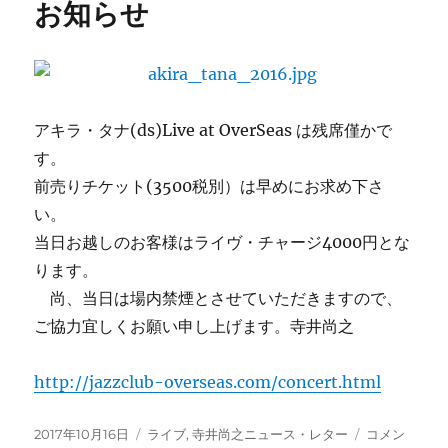
お知らせ
目
へ
の
アキラ・タナ(ds)Live at OverSeas は残席僅かで
す。
前売りチケット(3500税別）は早めにお求め下さ
い。
当日お越しのお客様はライヴ・チャージ4000円とな
ります。
尚、当日は場内禁煙とさせていただきますので、
ご協力宜しくお願い申し上げます。寺井尚之
http://jazzclub-overseas.com/concert.html
投
カ
10/31（火）
2017年10月16日
ライブ
,
寺井尚之ニュース・レター
コメン