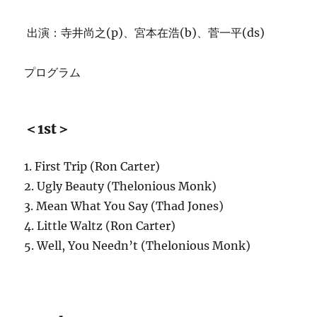
出演：寺井尚之(p)、宮本在浩(b)、菅一平(ds)
プログラム
＜1st＞
1. First Trip (Ron Carter)
2. Ugly Beauty (Thelonious Monk)
3. Mean What You Say (Thad Jones)
4. Little Waltz (Ron Carter)
5. Well, You Needn’t (Thelonious Monk)