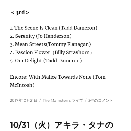
＜3rd＞
1. The Scene Is Clean (Tadd Dameron)
2. Serenity (Jo Henderson)
3. Mean Streets(Tommy Flanagan)
4. Passion Flower（Billy Strayhorn）
5. Our Delight (Tadd Dameron)
Encore: With Malice Towards None (Tom
McIntosh)
投
カ
The
2017年10月21日
The Mainstem
,
ライブ
3件のコメント
稿
テ
Mainstem
日:
ゴ
今
リ
夜
10/31（火）アキラ・タナの
ー
の
曲