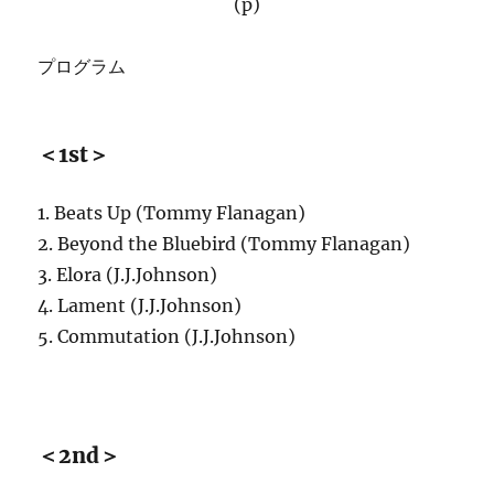
(p)
プログラム
＜1st＞
1. Beats Up (Tommy Flanagan)
2. Beyond the Bluebird (Tommy Flanagan)
3. Elora (J.J.Johnson)
4. Lament (J.J.Johnson)
5. Commutation (J.J.Johnson)
＜2nd＞