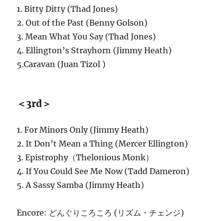
1. Bitty Ditty (Thad Jones)
2. Out of the Past (Benny Golson)
3. Mean What You Say (Thad Jones)
4. Ellington’s Strayhorn (Jimmy Heath)
5.Caravan (Juan Tizol )
＜3rd＞
1. For Minors Only (Jimmy Heath)
2. It Don’t Mean a Thing (Mercer Ellington)
3. Epistrophy（Thelonious Monk）
4. If You Could See Me Now (Tadd Dameron)
5. A Sassy Samba (Jimmy Heath)
Encore: どんぐりころころ (リズム・チェンジ)