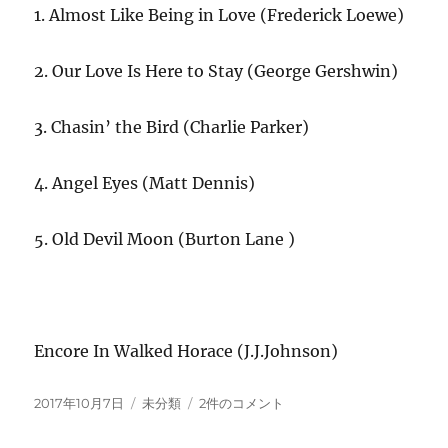
1. Almost Like Being in Love (Frederick Loewe)
2. Our Love Is Here to Stay (George Gershwin)
3. Chasin’ the Bird (Charlie Parker)
4. Angel Eyes (Matt Dennis)
5. Old Devil Moon (Burton Lane )
Encore In Walked Horace (J.J.Johnson)
投
カ
中
2017年10月7日
未分類
2件のコメント
稿
テ
井
日:
ゴ
幸