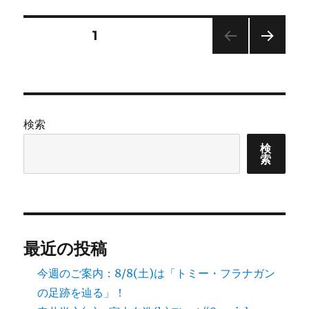
リ
一
ー
(tb)5
投
固定ページ
1
Plays
Dial
次の
稿
J.J.5
ペー
今
ジ
の
夜
の
検索
曲
ペ
目
検
へ
索
ー
の
ジ
送
最近の投稿
り
今週のご案内：8/8(土)は「トミー・フラナガン
の足跡を辿る」！