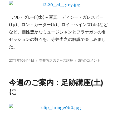
に
に
アル・グレイ(tb)－写真、ディジー・ガレスピー
(tp)、ロン・カーター(b)、ロイ・ヘインズ(ds)など
など、個性豊かなミュージシャンとフラナガンの名
セッションの数々を、寺井尚之の解説で楽しみまし
た。
投
カ
10/14「ト
2017年10月14日
寺井尚之のジャズ講座
3件のコメント
稿
テ
ミ
日:
ゴ
ー・
リ
フ
今週のご案内：足跡講座(土)
ー
ラ
ナ
に
ガ
ン
の
足
跡