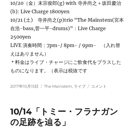
10/20（金）末宗俊郎(g) with 寺井尚之＋坂田慶治
(b): Live Charge 1800yen
10/21 (土) 寺井尚之(p)trio “The Mainstem(宮本
在浩-bass,菅一平-drums)”：Live Charge
2500yen
LIVE 演奏時間：7pm-/ 8pm- / 9pm- （入れ替
えはありません）
＊料金はライブ・チャージにご飲食代をプラスした
ものになります。（表示は税抜です
投
カ
今
2017年10月15日
The Mainstem
,
ライブ
コメント
稿
テ
週
日:
ゴ
の
リ
ご
10/14「トミー・フラナガン
ー
案
内：
の足跡を辿る」
The
Mainstem(土)