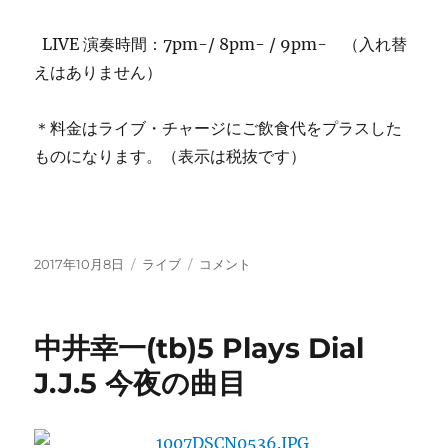
LIVE 演奏時間：7pm-/ 8pm- / 9pm- （入れ替
えはありません）
＊料金はライブ・チャージにご飲食代をプラスした
ものになります。（表示は税抜です）
投
カ
今
2017年10月8日
ライブ
コメント
稿
テ
週
日:
ゴ
の
リ
ご
中井幸一(tb)5 Plays Dial
ー
案
内：
J.J.5 今夜の曲目
足
跡
講