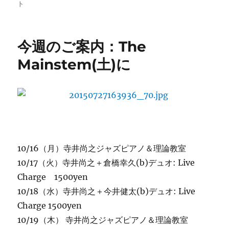
稿
テ
ア
ト
日:
ゴ
キ
リ
ラ・
ー
タ
今週のご案内：The
ナ
の
Mainstem(土)に
お
知
ら
せ
に
10/16（月）寺井尚之ジャズピアノ＆理論教室
10/17（火）寺井尚之＋倉橋幸久(b)デュオ: Live
Charge 1500yen
10/18（水）寺井尚之＋今井健太(b)デュオ: Live
Charge 1500yen
10/19（木） 寺井尚之ジャズピアノ＆理論教室