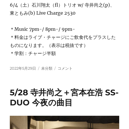
6/4（土）石川翔太（fl）トリオ w/ 寺井尚之(p)、
東ともみ(b) Live Charge 2530
＊Music 7pm-/ 8pm-/ 9pm-
＊料金はライブ・チャージにご飲食代をプラスした
ものになります。（表示は税抜です）
＊学割：チャージ半額
投
カ
今
2022年5月29日
未分類
コメント
稿
テ
週
日:
ゴ
の
リ
ご
5/28 寺井尚之＋宮本在浩 SS-
ー
案
内：
DUO 今夜の曲目
寺
井
尚
之
Solo