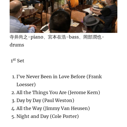
Special
Selection!
に
寺井尚之-piano、宮本在浩-bass、岡部潤也-
drums
st
1
Set
I’ve Never Been in Love Before (Frank
Loesser)
All the Things You Are (Jerome Kern)
Day by Day (Paul Weston)
All the Way (Jimmy Van Heusen)
Night and Day (Cole Porter)