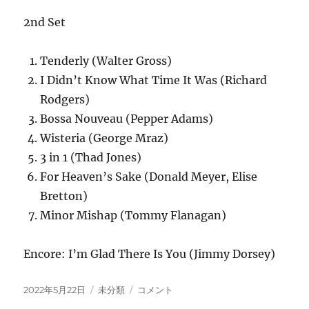
2nd Set
Tenderly (Walter Gross)
I Didn’t Know What Time It Was (Richard
Rodgers)
Bossa Nouveau (Pepper Adams)
Wisteria (George Mraz)
3 in 1 (Thad Jones)
For Heaven’s Sake (Donald Meyer, Elise
Bretton)
Minor Mishap (Tommy Flanagan)
Encore: I’m Glad There Is You (Jimmy Dorsey)
投
カ
Special
2022年5月22日
未分類
コメント
稿
テ
Selection: