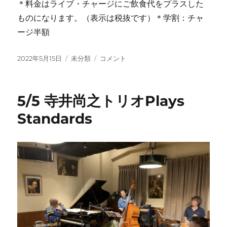
＊料金はライブ・チャージにご飲食代をプラスした
ものになります。（表示は税抜です）＊学割：チャ
ージ半額
投
カ
今
2022年5月15日
未分類
コメント
稿
テ
週
日:
ゴ
の
リ
ご
5/5 寺井尚之トリオPlays
ー
案
内：
Standards
(土)
は
寺
井
＋
ザ
イ
コ
ウ
Duo-