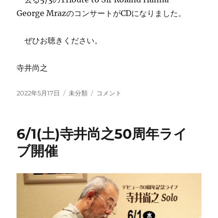
George MrazのコンサートがCDになりました。
ぜひお聴きください。
寺井尚之
投
カ
ハ
2022年5月17日
未分類
コメント
稿
テ
ナ
日:
ゴ
－
リ
ム
6/1(土)寺井尚之50周年ライ
ー
ラ
ー
ブ開催
ツ・
ト
リ
ビ
ュ
ー
ト