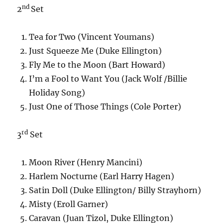
nd
2
Set
Tea for Two (Vincent Youmans)
Just Squeeze Me (Duke Ellington)
Fly Me to the Moon (Bart Howard)
I’m a Fool to Want You (Jack Wolf /Billie
Holiday Song)
Just One of Those Things (Cole Porter)
rd
3
Set
Moon River (Henry Mancini)
Harlem Nocturne (Earl Harry Hagen)
Satin Doll (Duke Ellington/ Billy Strayhorn)
Misty (Eroll Garner)
Caravan (Juan Tizol, Duke Ellington)