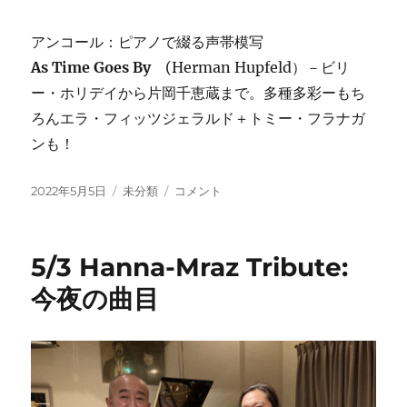
アンコール：ピアノで綴る声帯模写
As Time Goes By
(Herman Hupfeld）－ビリ
ー・ホリデイから片岡千恵蔵まで。多種多彩ーもち
ろんエラ・フィッツジェラルド＋トミー・フラナガ
ンも！
投
カ
5/5
2022年5月5日
未分類
コメント
稿
テ
寺
日:
ゴ
井
リ
尚
5/3 Hanna-Mraz Tribute:
ー
之
ト
今夜の曲目
リ
オ
Plays
Standards
に