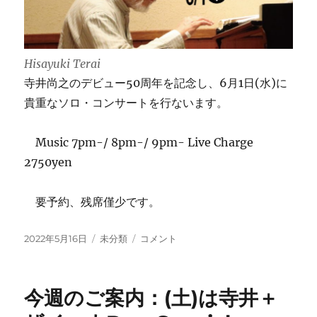
CD
の
お
知
Hisayuki Terai
ら
寺井尚之のデビュー50周年を記念し、6月1日(水)に
せ
に
貴重なソロ・コンサートを行ないます。
Music 7pm-/ 8pm-/ 9pm- Live Charge
2750yen
要予約、残席僅少です。
投
カ
6/1(土)
2022年5月16日
未分類
コメント
稿
テ
寺
日:
ゴ
井
リ
尚
今週のご案内：(土)は寺井＋
ー
之
50