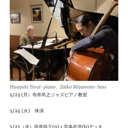
Hisayuki Terai-piano、Zaiko Miyamoto-bass
5/23 (月）寺井尚之ジャズピアノ教室
5/24 (火) 休演
5/25（水）寺井尚之(p)＋宮本在浩(b)デュオ