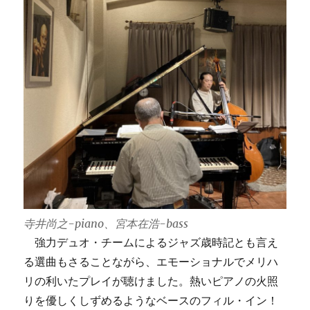
水
曜
に！
に
寺井尚之-piano、宮本在浩-bass
強力デュオ・チームによるジャズ歳時記とも言え
る選曲もさることながら、エモーショナルでメリハ
リの利いたプレイが聴けました。熱いピアノの火照
りを優しくしずめるようなベースのフィル・イン！