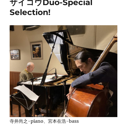
ザイコウDuo-Special
周
Selection!
年
ラ
イ
ブ
開
催
に
寺井尚之-piano、宮本在浩-bass