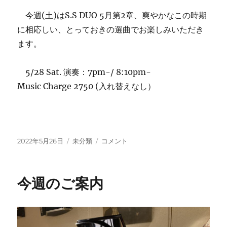
今週(土)はS.S DUO 5月第2章、爽やかなこの時期
に相応しい、とっておきの選曲でお楽しみいただき
ます。
5/28 Sat. 演奏：7pm-/ 8:10pm-
Music Charge 2750 (入れ替えなし）
投
カ
5/28
2022年5月26日
未分類
コメント
稿
テ
Sat.
日:
ゴ
S.S
リ
Duo
今週のご案内
ー
開
催！
に