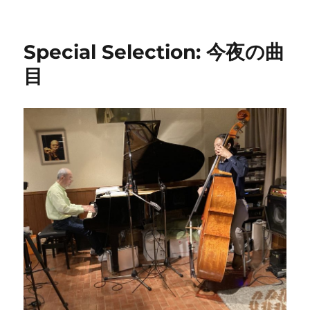
稿
テ
週
日:
ゴ
の
リ
ご
Special Selection: 今夜の曲
ー
案
内
目
に