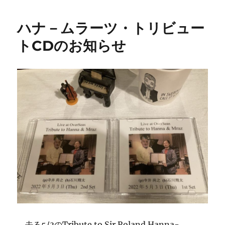
日:
ゴ
今
リ
夜
ハナ－ムラーツ・トリビュー
ー
の
曲
トCDのお知らせ
目
に
去る5/3のTribute to Sir Roland Hanna-