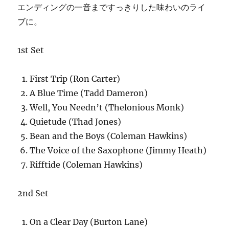
エンディングの一音まですっきりした味わいのライ
ブに。
1st Set
First Trip (Ron Carter)
A Blue Time (Tadd Dameron)
Well, You Needn’t (Thelonious Monk)
Quietude (Thad Jones)
Bean and the Boys (Coleman Hawkins)
The Voice of the Saxophone (Jimmy Heath)
Rifftide (Coleman Hawkins)
2nd Set
On a Clear Day (Burton Lane)