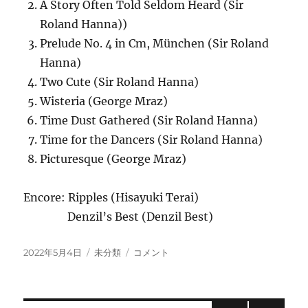
A Story Often Told Seldom Heard (Sir
Roland Hanna))
Prelude No. 4 in Cm, München (Sir Roland
Hanna)
Two Cute (Sir Roland Hanna)
Wisteria (George Mraz)
Time Dust Gathered (Sir Roland Hanna)
Time for the Dancers (Sir Roland Hanna)
Picturesque (George Mraz)
Encore: Ripples (Hisayuki Terai)
Denzil’s Best (Denzil Best)
投
カ
5/3
2022年5月4日
未分類
コメント
稿
テ
Hanna-
日:
ゴ
Mraz
リ
Tribute: