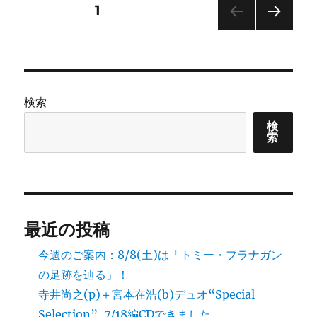
ー
今
投
固定ページ
1
夜
の
次の
稿
曲
ペー
目
ジ
の
に
検索
ペ
検
索
ー
ジ
送
最近の投稿
り
今週のご案内：8/8(土)は「トミー・フラナガン
の足跡を辿る」！
寺井尚之(p)＋宮本在浩(b)デュオ“Special
Selection” ‐7/18編CDできました。