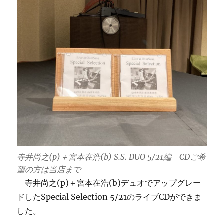
浩
SS-
DUO
今
夜
の
曲
目
に
寺井尚之(p)＋宮本在浩(b) S.S. DUO 5/21編 CDご希
望の方は当店まで
寺井尚之(p)＋宮本在浩(b)デュオでアップグレー
ドしたSpecial Selection 5/21のライブCDができま
した。