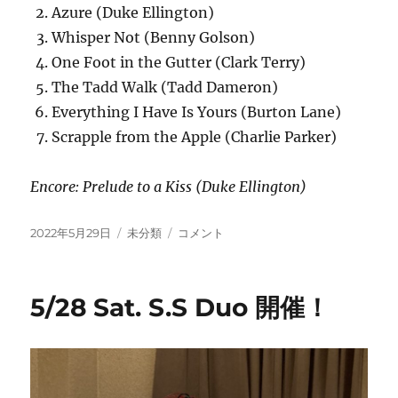
Azure (Duke Ellington)
Whisper Not (Benny Golson)
One Foot in the Gutter (Clark Terry)
The Tadd Walk (Tadd Dameron)
Everything I Have Is Yours (Burton Lane)
Scrapple from the Apple (Charlie Parker)
Encore: Prelude to a Kiss (Duke Ellington)
投
カ
5/28
2022年5月29日
未分類
コメント
稿
テ
寺
日:
ゴ
井
リ
尚
5/28 Sat. S.S Duo 開催！
ー
之
＋
宮
本
在