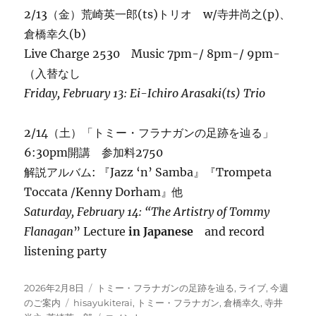
2/13（金）荒崎英一郎(ts)トリオ w/寺井尚之(p)、
倉橋幸久(b)
Live Charge 2530 Music 7pm-/ 8pm-/ 9pm-
（入替なし
Friday,
February
13: Ei-Ichiro Arasaki(ts) Trio
2/14（土）「トミー・フラナガンの足跡を辿る」
6:30pm開講 参加料2750
解説アルバム: 『Jazz ‘n’ Samba』『Trompeta
Toccata /Kenny Dorham』他
Saturday,
February
14: “The Artistry of Tommy
Flanagan
” Lecture
in Japanese
and record
listening party
投
カ
2026年2月8日
トミー・フラナガンの足跡を辿る
,
ライブ
,
今週
稿
タ
テ
のご案内
hisayukiterai
,
トミー・フラナガン
,
倉橋幸久
,
寺井