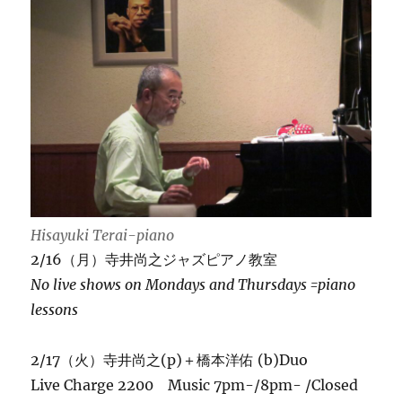
寺
井
尚
之
Pian
Solo!
に
Hisayuki Terai-piano
2/16（月）寺井尚之ジャズピアノ教室
No live shows on Mondays and Thursdays =piano
lessons
2/17（火）寺井尚之(p)＋橋本洋佑 (b)Duo
Live Charge 2200 Music 7pm-/8pm- /Closed