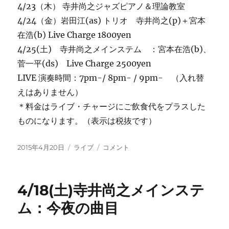
4/23（木） 寺井尚之ジャズピアノ＆理論教室
4/24（金）岩田江(as) トリオ 寺井尚之(p)＋宮本
在浩(b) Live Charge 1800yen
4/25(土) 寺井尚之メインステム ：宮本在浩(b)、
菅一平(ds) Live Charge 2500yen
LIVE 演奏時間：7pm-/ 8pm- / 9pm- （入れ替
えはありません）
＊料金はライブ・チャージにご飲食代をプラスした
ものになります。（表示は税抜です）
投
カ
今
2015年4月20日
ライブ
コメント
稿
テ
週
日:
ゴ
の
リ
ご
4/18(土)寺井尚之メインステ
ー
案
内
ム：今夜の曲目
(土)
は