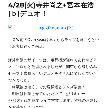
4/28(火)寺井尚之+宮本在浩
ー
(土)
か
(ｂ)デュオ！
ら！
開
店
36
周
ＧＷ前のOverSeasは早くからライブを聴こうとい
年
記
うお客様達がご来店。
念：
ゴ
海外出張のザイコウは、飛行機が遅れてあわやピア
ー
ル
ノ・ソロかと危惧されましたが、関空から滑り込み
デ
セーフ！素晴らしいデュオを皆さんに楽しんでいた
ン
だきました。
ウ
ィ
終演後は遅くまでお客様達とジャズ談義！
ー
明日は休業させていただいて、5/1(金）ー
ク
5/5(火）は無休でライブ営業します。皆様のお越し
LIVE
に
をお待ちしています。