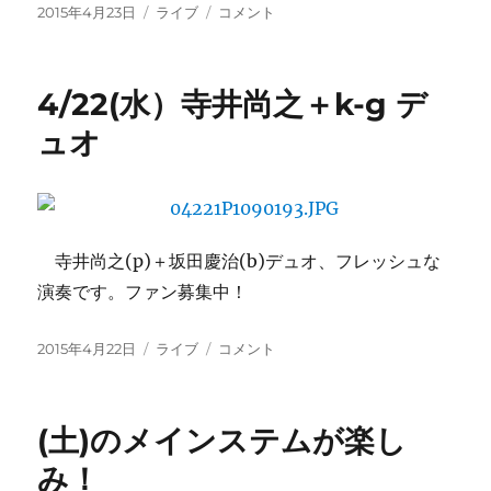
投
カ
明
2015年4月23日
ライブ
コメント
稿
テ
日
日:
ゴ
は
リ
岩
4/22(水）寺井尚之＋k-g デ
ー
田
江
ュオ
(as)
ト
リ
オ！
に
寺井尚之(p)＋坂田慶治(b)デュオ、フレッシュな
演奏です。ファン募集中！
投
カ
4/22(水）
2015年4月22日
ライブ
コメント
稿
テ
寺
日:
ゴ
井
リ
尚
(土)のメインステムが楽し
ー
之
＋
み！
k-