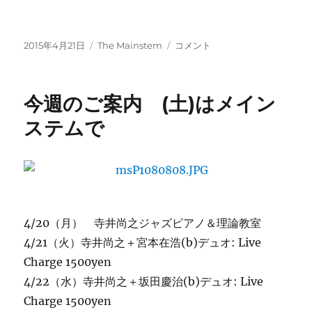
投
カ
(土)
2015年4月21日
The Mainstem
コメント
稿
テ
の
日:
ゴ
メ
リ
イ
今週のご案内 (土)はメイン
ー
ン
ス
ステムで
テ
ム
が
楽
し
み！
に
4/20（月） 寺井尚之ジャズピアノ＆理論教室
4/21（火）寺井尚之＋宮本在浩(b)デュオ: Live
Charge 1500yen
4/22（水）寺井尚之＋坂田慶治(b)デュオ: Live
Charge 1500yen