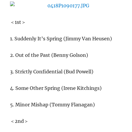
メ
イ
ン
ス
＜1st＞
テ
ム
1. Suddenly It’s Spring (
Jimmy Van Heusen)
で
に
2. Out of the Past (Benny Golson)
3. Strictly Confidential (Bud Powell)
4. Some Other Spring (
Irene Kitchings)
5. Minor Mishap (Tommy Flanagan)
＜2nd＞