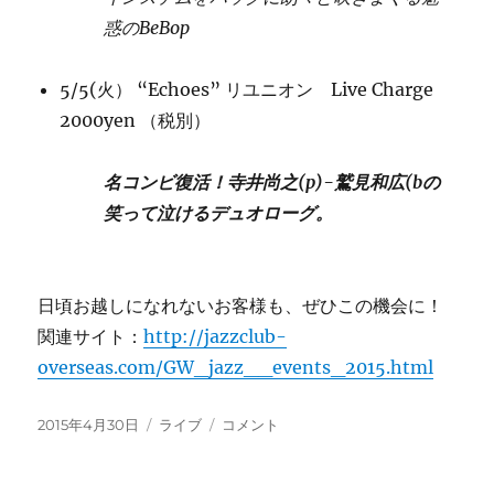
惑のBeBop
5/5(火） “Echoes” リユニオン Live Charge
2000yen （税別）
名コンビ復活！寺井尚之(p)-鷲見和広(bの
笑って泣けるデュオローグ。
日頃お越しになれないお客様も、ぜひこの機会に！
関連サイト：
http://jazzclub-
overseas.com/GW_jazz__events_2015.html
投
カ
い
2015年4月30日
ライブ
コメント
稿
テ
よ
日:
ゴ
い
リ
よ