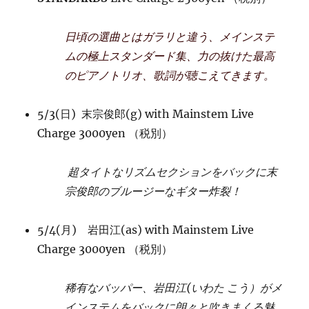
日頃の選曲とはガラリと違う、メインステ
ムの極上スタンダード集、
力の抜けた最高
のピアノトリオ、歌詞が聴こえてきます。
5/3(日) 末宗俊郎(g) with Mainstem Live
Charge 3000yen （税別）
超タイトなリズムセクションをバックに
末
宗俊郎のブルージーなギター炸裂！
5/4(月) 岩田江(as) with Mainstem Live
Charge 3000yen （税別）
稀有なバッパー、岩田江(いわた こう）がメ
インステムをバックに朗々と吹きまくる魅