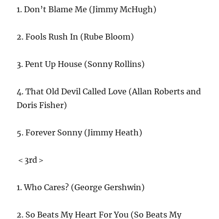
1. Don’t Blame Me (
Jimmy McHugh)
2. Fools Rush In (
Rube Bloom)
3. Pent Up House (Sonny Rollins)
4. That Old Devil Called Love (
Allan Roberts and
Doris Fisher)
5. Forever Sonny (Jimmy Heath)
＜3rd＞
1. Who Cares? (
George Gershwin)
2. So Beats My Heart For You (
So Beats My