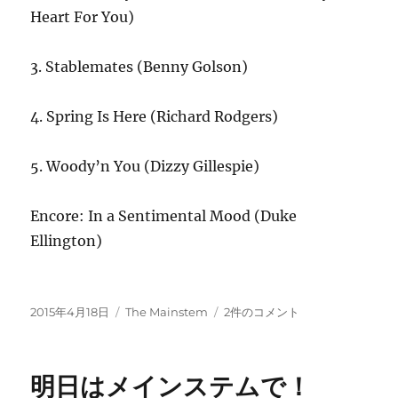
Heart For You)
3. Stablemates (Benny Golson)
4. Spring Is Here (
Richard Rodgers)
5. Woody’n You (Dizzy Gillespie)
Encore: In a Sentimental Mood (Duke
Ellington)
投
カ
4/18(土)
2015年4月18日
The Mainstem
2件のコメント
稿
テ
寺
日:
ゴ
井
リ
尚
明日はメインステムで！
ー
之