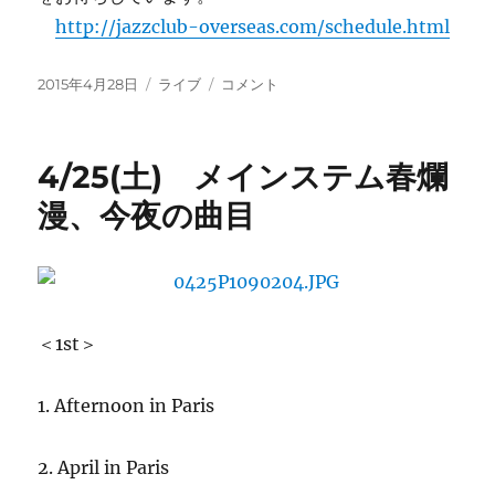
http://jazzclub-overseas.com/schedule.html
投
カ
4/28(火)
2015年4月28日
ライブ
コメント
稿
テ
寺
日:
ゴ
井
リ
尚
4/25(土) メインステム春爛
ー
之
+宮
漫、今夜の曲目
本
在
浩
(ｂ)
デ
ュ
＜1st＞
オ！
に
1. Afternoon in Paris
2. April in Paris