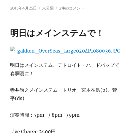
投
カ
4/25(土)
2015年4月25日
未分類
2件のコメント
稿
テ
メ
日:
ゴ
イ
リ
ン
明日はメインステムで！
ー
ス
テ
ム
春
爛
漫、
明日はメインステム、デトロイト・ハードバップで
今
春爛漫に！
夜
の
曲
寺井尚之メインステム・トリオ 宮本在浩(b)、菅一
目
平(ds)
へ
の
演奏時間：7pm- / 8pm- /9pm-
Live Charge 2500円