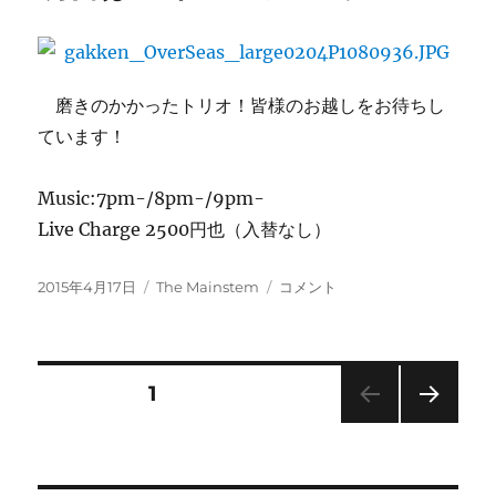
メ
イ
ン
ス
テ
磨きのかかったトリオ！皆様のお越しをお待ちし
ム：
ています！
今
夜
の
Music:7pm-/8pm-/9pm-
曲
Live Charge 2500円也（入替なし）
目
へ
投
カ
明
2015年4月17日
The Mainstem
の
コメント
稿
テ
日
日:
ゴ
は
リ
メ
ー
イ
投
固定ページ
1
ン
ス
次の
稿
テ
ペー
ム
ジ
で！