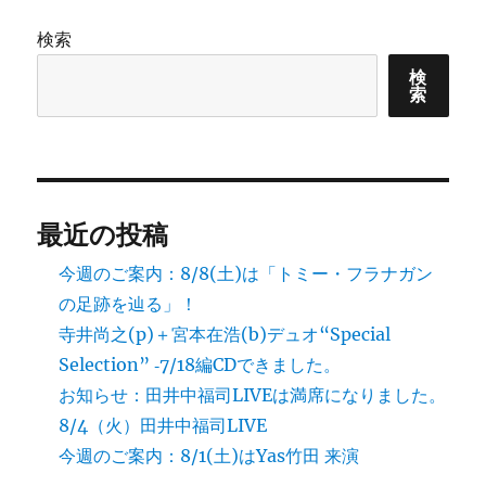
の
に
検索
ペ
検
索
ー
ジ
送
最近の投稿
り
今週のご案内：8/8(土)は「トミー・フラナガン
の足跡を辿る」！
寺井尚之(p)＋宮本在浩(b)デュオ“Special
Selection” ‐7/18編CDできました。
お知らせ：田井中福司LIVEは満席になりました。
8/4（火）田井中福司LIVE
今週のご案内：8/1(土)はYas竹田 来演