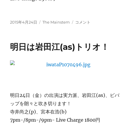
投
カ
明
2015年4月24日
The Mainstem
コメント
稿
テ
日
日:
ゴ
は
リ
メ
明日は岩田江(as)トリオ！
ー
イ
ン
ス
テ
ム
で！
に
明日24日（金）の出演は実力派、岩田江(as)、ビバ
ップを朗々と吹き切ります！
寺井尚之(p)、宮本在浩(b)
7pm-/8pm-/9pm- Live Charge 1800円