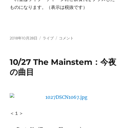
ものになります。（表示は税抜です）
投
カ
今
2018年10月28日
ライブ
コメント
稿
テ
週
日:
ゴ
の
リ
ご
10/27 The Mainstem：今夜
ー
案
内
の曲目
に
＜１＞