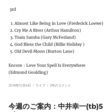
3rd
Almost Like Being in Love (Frederick Loewe)
Cry Me A River (Arthur Hamilton)
Train Samba (Gary McFerland)
God Bless the Child (Billie Holiday )
Old Devil Moon (Burton Lane)
Encore：Love Your Spell Is Everywhere
(Edmund Goulding)
投
カ
中
2018年10月6日
ライブ
2件のコメント
稿
テ
井
日:
ゴ
幸
リ
一
今週のご案内：中井幸一(tb)5
ー
J.J.5+石
川