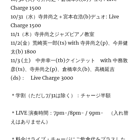
Charge 1500
10/31（水）寺井尚之＋宮本在浩(b)デュオ: Live
Charge 1500
11/1（木）寺井尚之ジャズピアノ教室
11/2(金）荒崎英一郎(ts) with 寺井尚之(p)、今井健
太(b) 1800
11/3 (土) 中井幸一(tb)クインテット with 中務敦
彦(ts)、寺井尚之(p)、倉橋幸久(b)、高橋延吉
(ds)： Live Charge 3000
＊学割（ただし7/31は除く）：チャージ半額
＊LIVE 演奏時間：7pm-/8pm- / 9pm- （入れ替
えはありません）
＊料金はライブ・チャージにご飲食代をプラスした