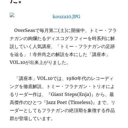
幸
一
(tb)5
(土)
に。
OverSeasで毎月第二(土)に開催中、トミー・フラ
に
ナガンの絢爛たるディスコグラフィーを時系列に解
説していく人気講座、「トミー・フラナガンの足跡
を辿る」！寺井尚之の解説を本にした「講座本」
VOL.10が出来上がりました。
「講座本」VOL.10では、1980年代のレコーディ
ングを徹底解説、トミー・フラナガン・トリオによ
るリーダー作は、『Giant Steps(Enja)』から、最
高傑作のひとつ『Jazz Poet (Timeless)』まで、リ
ーダーとしてもフラナガンの絶頂期を象徴する作品
群が登場しています。