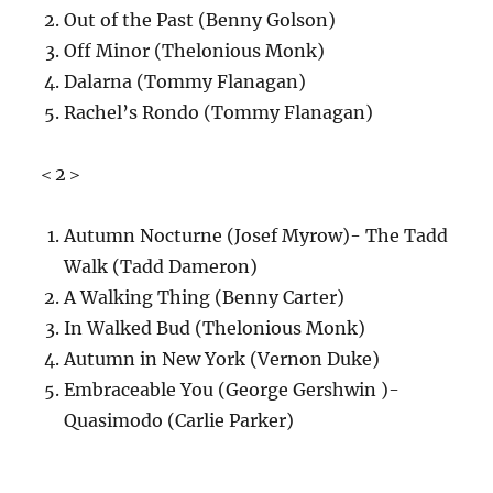
Out of the Past (Benny Golson)
Off Minor (Thelonious Monk)
Dalarna (Tommy Flanagan)
Rachel’s Rondo (Tommy Flanagan)
＜2＞
Autumn Nocturne (Josef Myrow)- The Tadd
Walk (Tadd Dameron)
A Walking Thing (Benny Carter)
In Walked Bud (Thelonious Monk)
Autumn in New York (Vernon Duke)
Embraceable You (George Gershwin )-
Quasimodo (Carlie Parker)