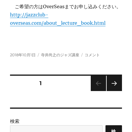
ご希望の方はOverSeasまでお申し込みください。
http://jazzclub-
overseas.com/about_lecture_book.html
投
カ
「ト
2018年10月1日
寺井尚之のジャズ講座
コメント
稿
テ
ミ
日:
ゴ
ー・
リ
フ
ー
ラ
投
固定ページ
1
ナ
ガ
次の
稿
ン
ペー
の
ジ
の
足
跡
検索
を
ペ
辿
検