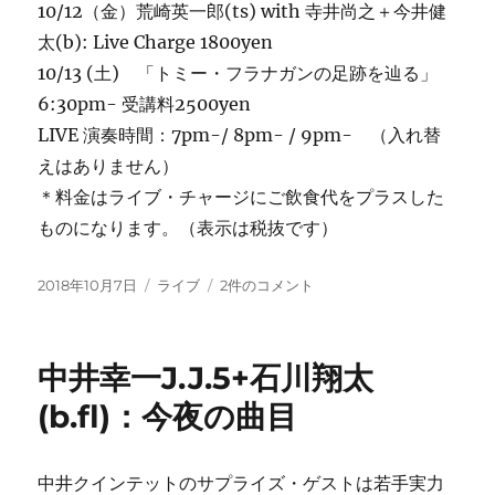
10/12（金）荒崎英一郎(ts) with 寺井尚之＋今井健
太(b): Live Charge 1800yen
10/13 (土) 「トミー・フラナガンの足跡を辿る」
6:30pm- 受講料2500yen
LIVE 演奏時間：7pm-/ 8pm- / 9pm- （入れ替
えはありません）
＊料金はライブ・チャージにご飲食代をプラスした
ものになります。（表示は税抜です）
投
カ
今
2018年10月7日
ライブ
2件のコメント
稿
テ
週
日:
ゴ
の
リ
ご
中井幸一J.J.5+石川翔太
ー
案
内
(b.fl)：今夜の曲目
「ト
ミ
ー・
中井クインテットのサプライズ・ゲストは若手実力
フ