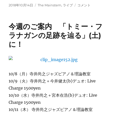
投
カ
今
2018年10月14日
The Mainstem
,
ライブ
コメント
稿
テ
週
日:
ゴ
の
リ
ご
今週のご案内 「トミー・フ
ー
案
内：
ラナガンの足跡を辿る」(土)
The
に！
Mainstem(土)
に
に
10/8（月）寺井尚之ジャズピアノ＆理論教室
10/9（火）寺井尚之＋今井健太(b)デュオ: Live
Charge 1500yen
10/10（水）寺井尚之＋宮本在浩(b)デュオ: Live
Charge 1500yen
10/11（木） 寺井尚之ジャズピアノ＆理論教室