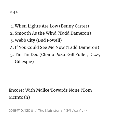
＜3＞
When Lights Are Low (Benny Carter)
Smooth As the Wind (Tadd Dameron)
Webb City (Bud Powell)
If You Could See Me Now (Tadd Dameron)
Tin Tin Deo (Chano Pozo, Gill Fuller, Dizzy
Gillespie)
Encore: With Malice Towards None (Tom
McIntosh)
投
カ
10/20
2018年10月20日
The Mainstem
3件のコメント