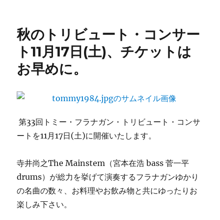
稿
テ
The
日:
ゴ
Mainstem：
リ
今
秋のトリビュート・コンサー
ー
夜
の
ト11月17日(土)、チケットは
曲
お早めに。
目
へ
の
第33回トミー・フラナガン・トリビュート・コンサ
ートを11月17日(土)に開催いたします。
寺井尚之The Mainstem（宮本在浩 bass 菅一平
drums）が総力を挙げて演奏するフラナガンゆかり
の名曲の数々、お料理やお飲み物と共にゆったりお
楽しみ下さい。