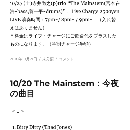
10/27 (土)寺井尚之(p)trio “The Mainstem(宮本在
浩-bass,菅一平-drums)”： Live Charge 2500yen
LIVE 演奏時間：7pm-/ 8pm- / 9pm- （入れ替
えはありません）
＊料金はライブ・チャージにご飲食代をプラスした
ものになります。（学割チャージ半額）
投
カ
今
2018年10月21日
未分類
コメント
稿
テ
週
日:
ゴ
の
リ
ご
10/20 The Mainstem：今夜
ー
案
内：
の曲目
The
Mainstem(土)
に
＜１＞
に
Bitty Ditty (Thad Jones)