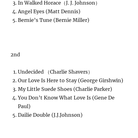
In Walked Horace（J. J. Johnson）
Angel Eyes (Matt Dennis)
Bernie’s Tune (Bernie Miller)
2nd
Undecided （Charlie Shavers）
Our Love Is Here to Stay (George Girshwin)
My Little Suede Shoes (Charlie Parker)
You Don’t Know What Love Is (Gene De
Paul)
Dailie Double (J.J.Johnson)