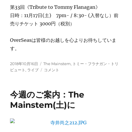
第33回《Tribute to Tommy Flanagan》
日時：11月17日(土) 7pm- / 8:30- (入替なし）前
売りチケット 3000円（税別）
OverSeasは皆様のお越しを心よりお待ちしていま
す。
投
カ
2018年10月16日
The Mainstem
,
トミー・フラナガン・トリ
稿
テ
秋
ビュート
,
ライブ
コメント
日:
ゴ
の
リ
ト
ー
リ
今週のご案内：The
ビ
ュ
Mainstem(土)に
ー
ト・
コ
ン
サ