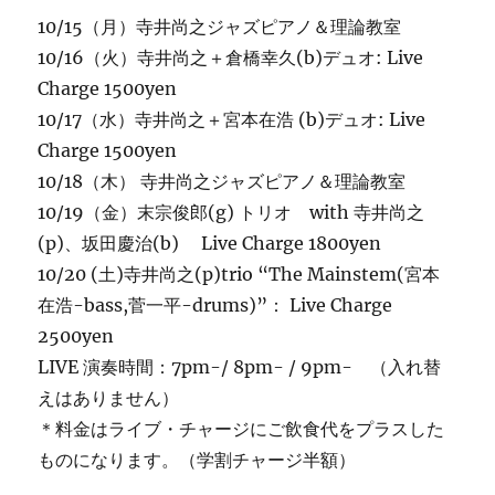
ー
10/15（月）寺井尚之ジャズピアノ＆理論教室
ト
10/16（火）寺井尚之＋倉橋幸久(b)デュオ: Live
11
Charge 1500yen
月
17
10/17（水）寺井尚之＋宮本在浩 (b)デュオ: Live
日
Charge 1500yen
(土)、
10/18（木） 寺井尚之ジャズピアノ＆理論教室
チ
ケ
10/19（金）末宗俊郎(g) トリオ with 寺井尚之
ッ
(p)、坂田慶治(b) Live Charge 1800yen
ト
10/20 (土)寺井尚之(p)trio “The Mainstem(宮本
は
お
在浩-bass,菅一平-drums)”： Live Charge
早
2500yen
め
LIVE 演奏時間：7pm-/ 8pm- / 9pm- （入れ替
に。
に
えはありません）
＊料金はライブ・チャージにご飲食代をプラスした
ものになります。（学割チャージ半額）