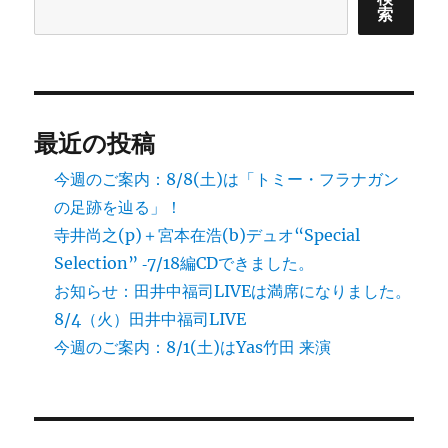
る」
索
ー
VOL.10
出
ジ
来
ま
し
送
最近の投稿
た。
に
り
今週のご案内：8/8(土)は「トミー・フラナガン
の足跡を辿る」！
寺井尚之(p)＋宮本在浩(b)デュオ“Special
Selection” ‐7/18編CDできました。
お知らせ：田井中福司LIVEは満席になりました。
8/4（火）田井中福司LIVE
今週のご案内：8/1(土)はYas竹田 来演