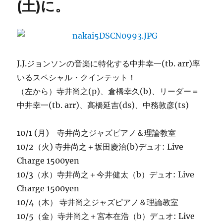
(土)に。
翔
太
(b.fl)：
今
夜
の
J.J.ジョンソンの音楽に特化する中井幸一(tb. arr)率
曲
いるスペシャル・クインテット！
目
（左から）寺井尚之(p)、倉橋幸久(b)、リーダー＝
へ
の
中井幸一(tb. arr)、高橋延吉(ds)、中務敦彦(ts)
10/1 (月) 寺井尚之ジャズピアノ＆理論教室
10/2（火) 寺井尚之＋坂田慶治(b)デュオ: Live
Charge 1500yen
10/3（水）寺井尚之＋今井健太（b）デュオ: Live
Charge 1500yen
10/4（木） 寺井尚之ジャズピアノ＆理論教室
10/5（金）寺井尚之＋宮本在浩（b）デュオ: Live