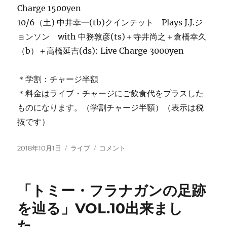
Charge 1500yen
10/6（土) 中井幸一(tb)クインテット Plays J.J.ジ
ョンソン with 中務敦彦(ts)＋寺井尚之＋倉橋幸久
（b）＋高橋延吉(ds): Live Charge 3000yen
＊学割：チャージ半額
＊料金はライブ・チャージにご飲食代をプラスした
ものになります。（学割チャージ半額）（表示は税
抜です）
投
カ
今
2018年10月1日
ライブ
コメント
稿
テ
週
日:
ゴ
の
リ
ご
「トミー・フラナガンの足跡
ー
案
内：
を辿る」VOL.10出来まし
中
た。
井