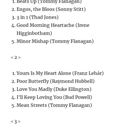
Beats Up (Tommy Flanagan)
Engos, the Bloos (Sonny Stitt)
3 in 1 (Thad Jones)
Good Morning Heartache (Irene
Higginbotham)
Minor Mishap (Tommy Flanagan)
＜2＞
Yours Is My Heart Alone (Franz Lehár)
Poor Butterfly (Raymond Hubbell)
Love You Madly (Duke Ellington)
I’ll Keep Loving You (Bud Powell)
Mean Streets (Tommy Flanagan)
＜3＞