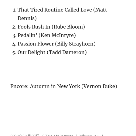
That Tired Routine Called Love (Matt
Dennis)
Fools Rush In (Rube Bloom)
Pedalin’ (Ken McIntyre)
Passion Flower (Billy Strayhorn)
Our Delight (Tadd Dameron)
Encore: Autumn in New York (Vernon Duke)
投
カ
10/27