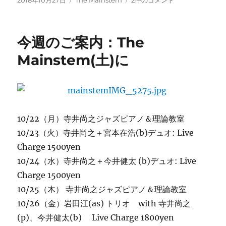
2018年10月27日
The Mainstem
2件のコメント
稿
テ
The
日:
ゴ
Mainstem：
リ
今
今週のご案内：The
ー
夜
の
Mainstem(土)に
曲
目
へ
の
10/22（月）寺井尚之ジャズピアノ＆理論教室
10/23（火）寺井尚之＋宮本在浩(b)デュオ: Live
Charge 1500yen
10/24（水）寺井尚之＋今井健太 (b)デュオ: Live
Charge 1500yen
10/25（木） 寺井尚之ジャズピアノ＆理論教室
10/26（金）岩田江(as) トリオ with 寺井尚之
(p)、今井健太(b) Live Charge 1800yen