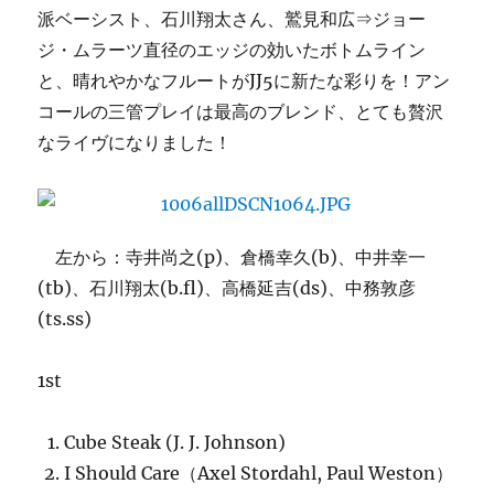
派ベーシスト、石川翔太さん、鷲見和広⇒ジョー
ラ
ナ
ジ・ムラーツ直径のエッジの効いたボトムライン
ガ
と、晴れやかなフルートがJJ5に新たな彩りを！アン
ン
コールの三管プレイは最高のブレンド、とても贅沢
の
足
なライヴになりました！
跡
を
辿
る」
(土)
左から：寺井尚之(p)、倉橋幸久(b)、中井幸一
に！
(tb)、石川翔太(b.fl)、高橋延吉(ds)、中務敦彦
へ
(ts.ss)
の
1st
Cube Steak (J. J. Johnson)
I Should Care（Axel Stordahl, Paul Weston）