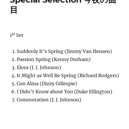
（時
目
短
営
業
中）：
寺
st
1
Set
井
尚
之
Suddenly It’s Spring (Jimmy Van Heusen)
ト
Passion Spring (Kenny Dorham)
リ
Elora (J. J. Johnson)
オ
(土)
It Might as Well Be Spring (Richard Rodgers)
に。
Con Alma (Dizzy Gillespie)
に
I Didn’t Know about You (Duke Ellington)
Commutation (J. J. Johnson)