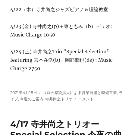
4/22（木）寺井尚之ジャズピアノ＆理論教室
4/23 (金) 寺井尚之(p)＋東ともみ（b）デュオ:
Music Charge 1650
4/24 (土)
寺井尚之Trio “Special Selection”
featuring 宮本在浩(b)、岡部潤也(ds) : Music
Charge 2750
投
カ
2021年4月18日
コロナ感染拡大による営業自粛と時短営業
,
ラ
稿
テ
今
イブ
,
今週のご案内
,
寺井尚之トリオ
コメント
日:
ゴ
週
リ
の
ー
ご
4/17 寺井尚之トリオー
案
内
Special Selection 今夜の曲