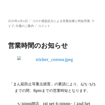
投
カ
2021年4月4日
コロナ感染拡大による営業自粛と時短営業
,
ラ
稿
テ
今
イブ
,
今週のご案内
コメント
日:
ゴ
週
リ
の
ー
ご
営業時間のお知らせ
案
内：
８
pm
ま
で
の
時
「まん延防止等重点措置」の要請により、4/5-5/5
短
営
までの間、8pmまでの営業時短となります。
業
で
5:30pm開店、1st set 6:00pm- / 2nd Set
す。