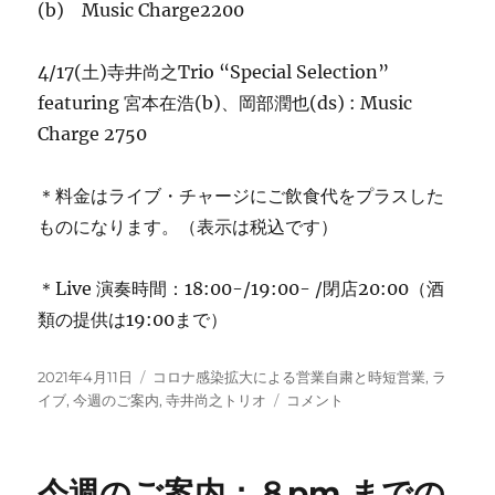
(b) Music Charge2200
4/17(土)寺井尚之Trio “Special Selection”
featuring 宮本在浩(b)、岡部潤也(ds) : Music
Charge 2750
＊料金はライブ・チャージにご飲食代をプラスした
ものになります。（表示は税込です）
＊Live 演奏時間：18:00-/19:00- /閉店20:00（酒
類の提供は19:00まで）
投
カ
2021年4月11日
コロナ感染拡大による営業自粛と時短営業
,
ラ
稿
テ
今
イブ
,
今週のご案内
,
寺井尚之トリオ
コメント
日:
ゴ
週
リ
の
ー
ご
今週のご案内：８pm までの
案