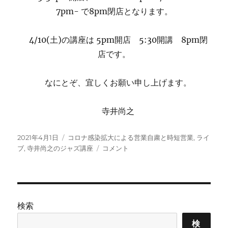
に
7pm- で8pm閉店となります。
4/10(土)の講座は 5pm開店 5:30開講 8pm閉
店です。
なにとぞ、宜しくお願い申し上げます。
寺井尚之
投
カ
2021年4月1日
コロナ感染拡大による営業自粛と時短営業
,
ライ
稿
テ
営
ブ
,
寺井尚之のジャズ講座
コメント
日:
ゴ
業
リ
時
ー
間
の
お
検索
知
ら
検