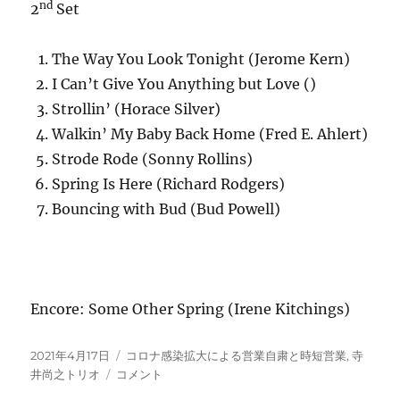
nd
2
Set
The Way You Look Tonight (Jerome Kern)
I Can’t Give You Anything but Love ()
Strollin’ (Horace Silver)
Walkin’ My Baby Back Home (Fred E. Ahlert)
Strode Rode (Sonny Rollins)
Spring Is Here (Richard Rodgers)
Bouncing with Bud (Bud Powell)
Encore: Some Other Spring (Irene Kitchings)
投
カ
2021年4月17日
コロナ感染拡大による営業自粛と時短営業
,
寺
稿
4/17
テ
井尚之トリオ
コメント
日:
寺
ゴ