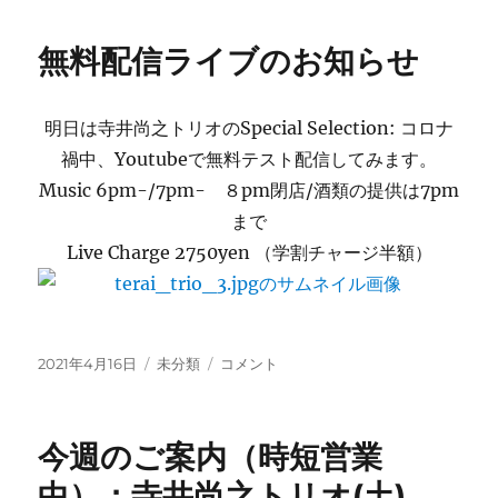
井
リ
尚
ー
無料配信ライブのお知らせ
之
ト
リ
明日は寺井尚之トリオのSpecial Selection: コロナ
オ
ー
禍中、Youtubeで無料テスト配信してみます。
Special
Music 6pm-/7pm- ８pm閉店/酒類の提供は7pm
Selection
まで
今
夜
Live Charge 2750yen （学割チャージ半額）
の
曲
目
に
投
カ
無
2021年4月16日
未分類
コメント
稿
テ
料
日:
ゴ
配
リ
信
今週のご案内（時短営業
ー
ラ
イ
中）：寺井尚之トリオ(土)