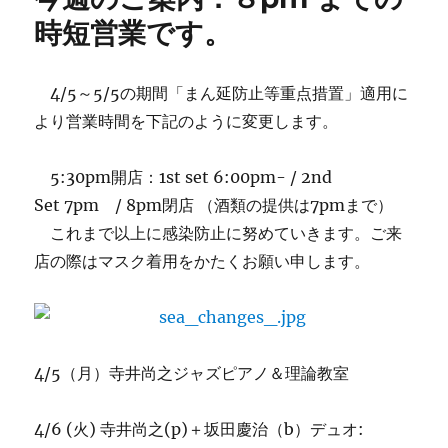
内
時短営業です。
（時
短
営
4/5～5/5の期間「まん延防止等重点措置」適用に
業
より営業時間を下記のように変更します。
中）：
寺
井
5:30pm開店：1st set 6:00pm- / 2nd
尚
Set 7pm / 8pm閉店 （酒類の提供は7pmまで）
之
ト
これまで以上に感染防止に努めていきます。ご来
リ
店の際はマスク着用をかたくお願い申します。
オ
(土)
に。
に
4/5（月）寺井尚之ジャズピアノ＆理論教室
4/6 (火) 寺井尚之(p)＋坂田慶治（b）デュオ: