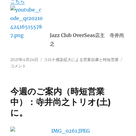
こちら
Jazz Club OverSeas店主 寺井尚
之
投
カ
緊
2021年4月24日
コロナ感染拡大による営業自粛と時短営業
稿
テ
急
コメント
日:
ゴ
事
リ
態
ー
宣
今週のご案内（時短営業
言
発
中）：寺井尚之トリオ(土)
令
に。
に
よ
る
休
業