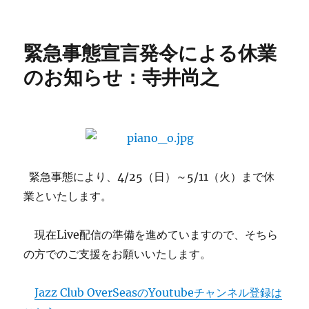
日:
ゴ
Selec
リ
:
ー
今
緊急事態宣言発令による休業
夜
の
のお知らせ：寺井尚之
曲
目
に
緊急事態により、4/25（日）～5/11（火）まで休
業といたします。
現在Live配信の準備を進めていますので、そちら
の方でのご支援をお願いいたします。
Jazz Club OverSeasのYoutubeチャンネル登録は