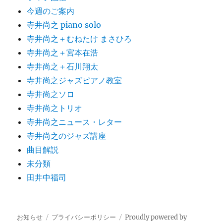
今週のご案内
寺井尚之 piano solo
寺井尚之＋むねたけ まさひろ
寺井尚之＋宮本在浩
寺井尚之＋石川翔太
寺井尚之ジャズピアノ教室
寺井尚之ソロ
寺井尚之トリオ
寺井尚之ニュース・レター
寺井尚之のジャズ講座
曲目解説
未分類
田井中福司
お知らせ
プライバシーポリシー
Proudly powered by