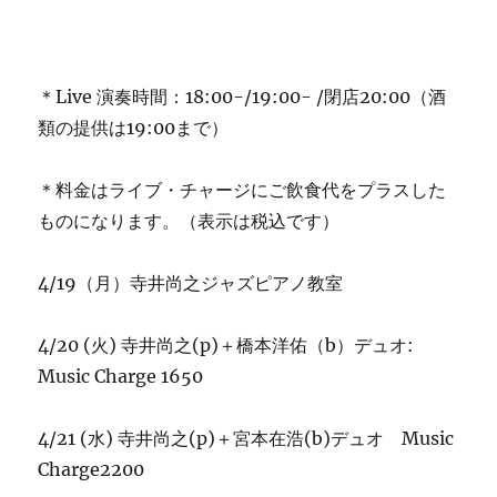
の
お
知
ら
＊Live 演奏時間：18:00-/19:00- /閉店20:00（酒
せ：
類の提供は19:00まで）
寺
井
尚
＊料金はライブ・チャージにご飲食代をプラスした
之
ものになります。（表示は税込です）
に
4/19（月）寺井尚之ジャズピアノ教室
4/20 (火) 寺井尚之(p)＋橋本洋佑（b）デュオ:
Music Charge 1650
4/21 (水) 寺井尚之(p)＋宮本在浩(b)デュオ Music
Charge2200