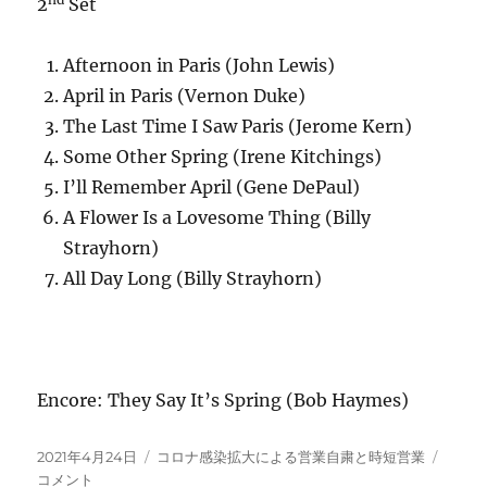
2
Set
Afternoon in Paris (John Lewis)
April in Paris (Vernon Duke)
The Last Time I Saw Paris (Jerome Kern)
Some Other Spring (Irene Kitchings)
I’ll Remember April (Gene DePaul)
A Flower Is a Lovesome Thing (Billy
Strayhorn)
All Day Long (Billy Strayhorn)
Encore: They Say It’s Spring (Bob Haymes)
投
カ
4/24
2021年4月24日
コロナ感染拡大による営業自粛と時短営業
稿
テ
Speci
コメント