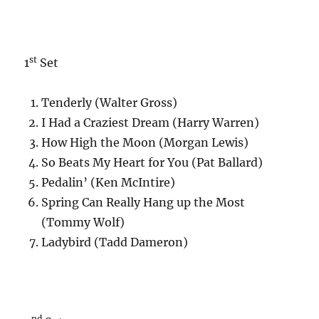
st
1
Set
Tenderly (Walter Gross)
I Had a Craziest Dream (Harry Warren)
How High the Moon (Morgan Lewis)
So Beats My Heart for You (Pat Ballard)
Pedalin’ (Ken McIntire)
Spring Can Really Hang up the Most
(Tommy Wolf)
Ladybird (Tadd Dameron)
nd