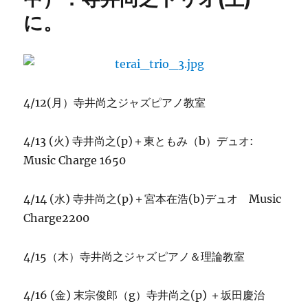
ブ
に。
の
お
知
ら
せ
に
4/12(月）寺井尚之ジャズピアノ教室
4/13 (火) 寺井尚之(p)＋東ともみ（b）デュオ:
Music Charge 1650
4/14 (水) 寺井尚之(p)＋宮本在浩(b)デュオ Music
Charge2200
4/15（木）寺井尚之ジャズピアノ＆理論教室
4/16 (金) 末宗俊郎（g）寺井尚之(p) ＋坂田慶治