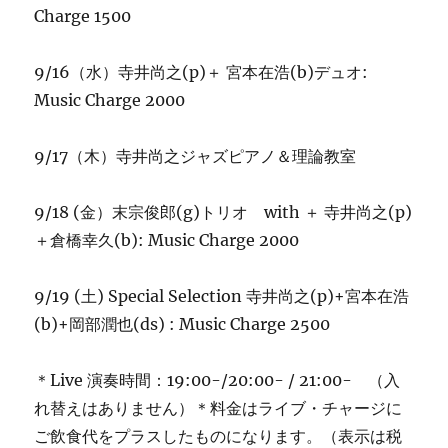
在
Charge 1500
浩
(b)、
9/16（水）寺井尚之(p)＋ 宮本在浩(b)デュオ:
岡
部
Music Charge 2000
潤
也
9/17（木）寺井尚之ジャズピアノ＆理論教室
(ds)
に
9/18 (金）末宗俊郎(g)トリオ with ＋ 寺井尚之(p)
＋倉橋幸久(b): Music Charge 2000
9/19 (土) Special Selection 寺井尚之(p)+宮本在浩
(b)+岡部潤也(ds) : Music Charge 2500
＊Live 演奏時間：19:00-/20:00- / 21:00- （入
れ替えはありません）＊料金はライブ・チャージに
ご飲食代をプラスしたものになります。（表示は税