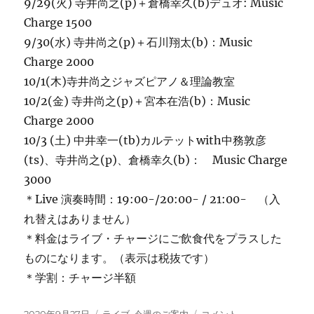
9/29(火) 寺井尚之(p)＋倉橋幸久(b)デュオ: Music
Charge 1500
9/30(水) 寺井尚之(p)＋石川翔太(b)：Music
Charge 2000
10/1(木)寺井尚之ジャズピアノ＆理論教室
10/2(金) 寺井尚之(p)＋宮本在浩(b)：Music
Charge 2000
10/3 (土) 中井幸一(tb)カルテットwith中務敦彦
(ts)、寺井尚之(p)、倉橋幸久(b)： Music Charge
3000
＊Live 演奏時間：19:00-/20:00- / 21:00- （入
れ替えはありません）
＊料金はライブ・チャージにご飲食代をプラスした
ものになります。（表示は税抜です）
＊学割：チャージ半額
投
カ
今