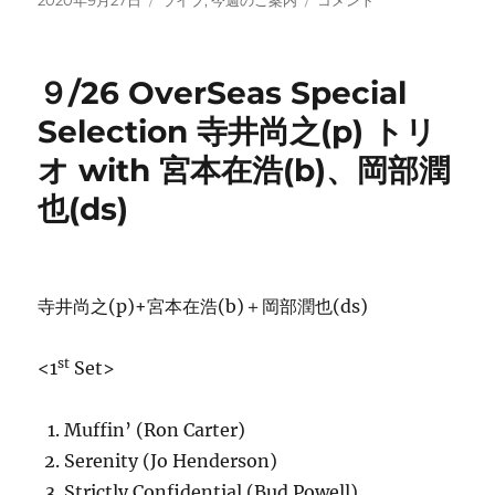
2020年9月27日
ライブ
,
今週のご案内
コメント
稿
テ
週
日:
ゴ
の
リ
ご
９/26 OverSeas Special
ー
案
内：
Selection 寺井尚之(p) トリ
中
オ with 宮本在浩(b)、岡部潤
井
幸
也(ds)
一
(tb)
カ
ル
テ
寺井尚之(p)+宮本在浩(b)＋岡部潤也(ds)
ッ
ト
st
<1
Set>
(土)
に
に
Muffin’ (Ron Carter)
Serenity (Jo Henderson)
Strictly Confidential (Bud Powell)