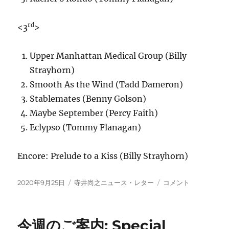
rd
<3
>
Upper Manhattan Medical Group (Billy
Strayhorn)
Smooth As the Wind (Tadd Dameron)
Stablemates (Benny Golson)
Maybe September (Percy Faith)
Eclypso (Tommy Flanagan)
Encore: Prelude to a Kiss (Billy Strayhorn)
投
カ
“Live
2020年9月25日
寺井尚之ニュース・レター
コメント
稿
テ
at
日:
ゴ
OverSeas”
リ
の
今週のご案内: Special
ー
お