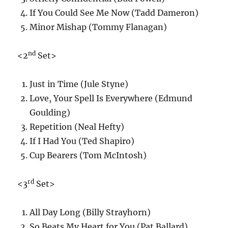
If You Could See Me Now (Tadd Dameron)
Minor Mishap (Tommy Flanagan)
nd
<2
Set>
Just in Time (Jule Styne)
Love, Your Spell Is Everywhere (Edmund
Goulding)
Repetition (Neal Hefty)
If I Had You (Ted Shapiro)
Cup Bearers (Tom McIntosh)
rd
<3
Set>
All Day Long (Billy Strayhorn)
So Beats My Heart for You (Pat Ballard)