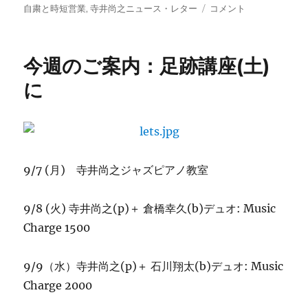
稿
テ
Live
自粛と時短営業
,
寺井尚之ニュース・レター
コメント
日:
ゴ
CD
リ
の
ー
お
今週のご案内：足跡講座(土)
知
ら
に
せ：
寺
井
尚
之
に
9/7 (月) 寺井尚之ジャズピアノ教室
9/8 (火) 寺井尚之(p)＋ 倉橋幸久(b)デュオ: Music
Charge 1500
9/9（水）寺井尚之(p)＋ 石川翔太(b)デュオ: Music
Charge 2000