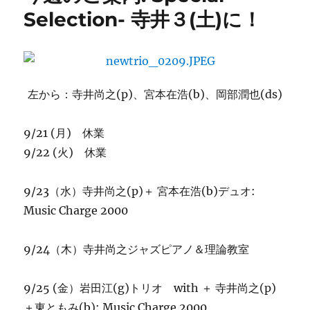
知
Selection- 寺井３(土)に！
ら
せ：
寺
井
尚
左から：寺井尚之(p)、宮本在浩(b)、岡部潤也(ds)
之
に
9/21 (月) 休業
9/22 (火) 休業
9/23（水）寺井尚之(p)＋ 宮本在浩(b)デュオ:
Music Charge 2000
9/24（木）寺井尚之ジャズピアノ＆理論教室
9/25 (金）岩田江(g)トリオ with ＋ 寺井尚之(p)
＋東ともみ(b): Music Charge 2000