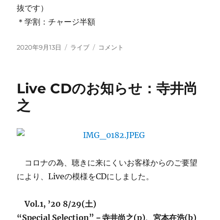
抜です）
＊学割：チャージ半額
投
カ
今
2020年9月13日
ライブ
コメント
稿
テ
週
日:
ゴ
の
リ
ご
Live CDのお知らせ：寺井尚
ー
案
内：
之
OverSeas
Special
Selection
(土)
に！
に
コロナの為、聴きに来にくいお客様からのご要望
により、Liveの模様をCDにしました。
Vol.1, ’20 8/29(土)
“Special Selection”－寺井尚之(p)、宮本在浩(b)