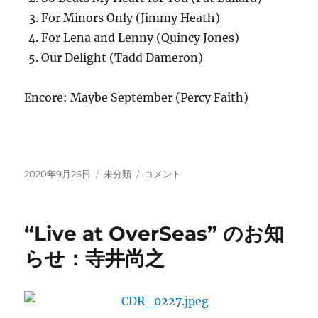
For Minors Only (Jimmy Heath)
For Lena and Lenny (Quincy Jones)
Our Delight (Tadd Dameron)
Encore: Maybe September (Percy Faith)
投
カ
９/26
2020年9月26日
未分類
コメント
稿
テ
OverSeas
日:
ゴ
Special
リ
Selection
“Live at OverSeas” のお知
ー
寺
井
らせ：寺井尚之
尚
之
(p)
ト