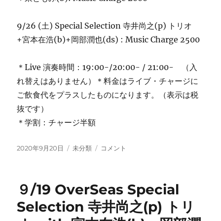
9/26 (土) Special Selection 寺井尚之(p) トリオ
+宮本在浩(b)+岡部潤也(ds) : Music Charge 2500
＊Live 演奏時間：19:00-/20:00- / 21:00- （入
れ替えはありません）＊料金はライブ・チャージに
ご飲食代をプラスしたものになります。（表示は税
抜です）
＊学割：チャージ半額
投
カ
今
2020年9月20日
未分類
コメント
稿
テ
週
日:
ゴ
の
リ
ご
９/19 OverSeas Special
ー
案
内:
Selection 寺井尚之(p) トリ
Special
Selection-