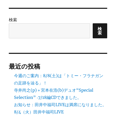
日:
ゴ
の
リ
ご
ー
案
内：
検索
足
跡
検
索
講
座
(土)
に
に
最近の投稿
今週のご案内：8/8(土)は「トミー・フラナガン
の足跡を辿る」！
寺井尚之(p)＋宮本在浩(b)デュオ“Special
Selection” ‐7/18編CDできました。
お知らせ：田井中福司LIVEは満席になりました。
8/4（火）田井中福司LIVE