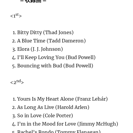
＝収録曲＝
st
<1
>
Bitty Ditty (Thad Jones)
A Blue Time (Tadd Dameron)
Elora (J. J. Johnson)
I’ll Keep Loving You (Bud Powell)
Bouncing with Bud (Bud Powell)
nd
<2
>
Yours Is My Heart Alone (Franz Lehár)
As Long As Live (Harold Arlen)
So in Love (Cole Porter)
I’m in the Mood for Love (Jimmy McHugh)
Rachel’s Rondo (Tommy Flanagan)