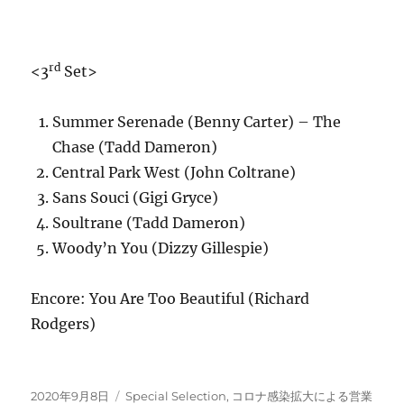
rd
<3
Set>
Summer Serenade (Benny Carter) – The
Chase (Tadd Dameron)
Central Park West (John Coltrane)
Sans Souci (Gigi Gryce)
Soultrane (Tadd Dameron)
Woody’n You (Dizzy Gillespie)
Encore: You Are Too Beautiful (Richard
Rodgers)
投
カ
2020年9月8日
Special Selection
,
コロナ感染拡大による営業