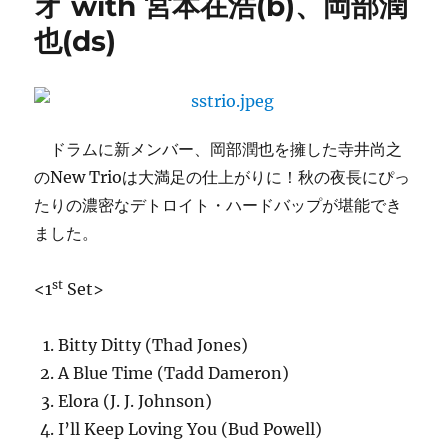
オ with 宮本在浩(b)、岡部潤
寺
也(ds)
井
３
(土)
に！
に
ドラムに新メンバー、岡部潤也を擁した寺井尚之
のNew Trioは大満足の仕上がりに！秋の夜長にぴっ
たりの濃密なデトロイト・ハードバップが堪能でき
ました。
st
<1
Set>
Bitty Ditty (Thad Jones)
A Blue Time (Tadd Dameron)
Elora (J. J. Johnson)
I’ll Keep Loving You (Bud Powell)