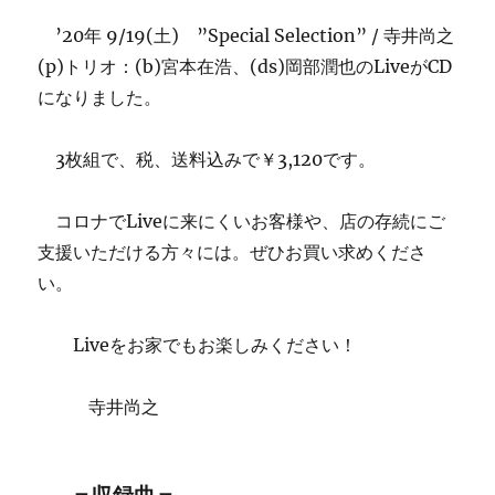
リ
オ
’20年 9/19(土) ”Special Selection” / 寺井尚之
with
(p)トリオ：(b)宮本在浩、(ds)岡部潤也のLiveがCD
宮
になりました。
本
在
浩
3枚組で、税、送料込みで￥3,120です。
(b)、
岡
部
コロナでLiveに来にくいお客様や、店の存続にご
潤
支援いただける方々には。ぜひお買い求めくださ
也
い。
(ds)
に
Liveをお家でもお楽しみください！
寺井尚之