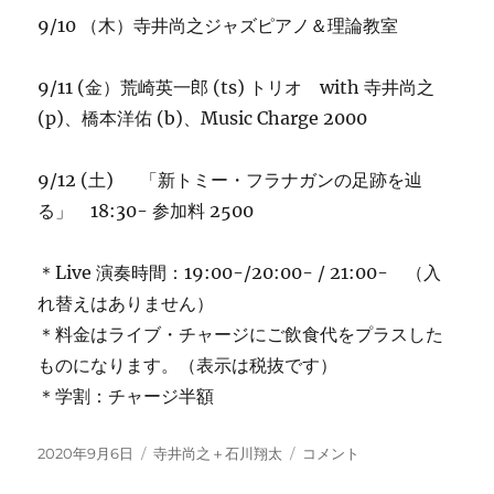
9/10 （木）寺井尚之ジャズピアノ＆理論教室
9/11 (金）荒崎英一郎 (ts) トリオ with 寺井尚之
(p)、橋本洋佑 (b)、Music Charge 2000
9/12 (土) 「新トミー・フラナガンの足跡を辿
る」 18:30- 参加料 2500
＊Live 演奏時間：19:00-/20:00- / 21:00- （入
れ替えはありません）
＊料金はライブ・チャージにご飲食代をプラスした
ものになります。（表示は税抜です）
＊学割：チャージ半額
投
カ
今
2020年9月6日
寺井尚之＋石川翔太
コメント
稿
テ
週