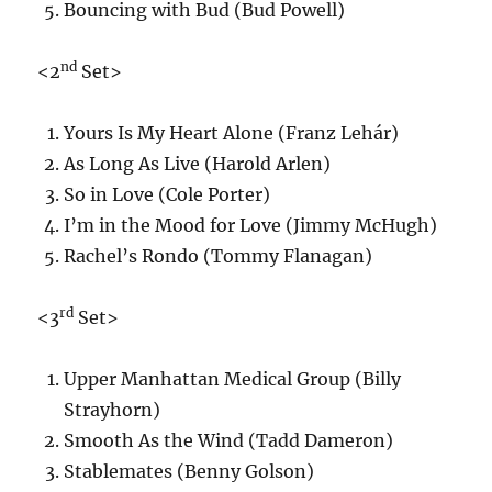
Bouncing with Bud (Bud Powell)
nd
<2
Set>
Yours Is My Heart Alone (Franz Lehár)
As Long As Live (Harold Arlen)
So in Love (Cole Porter)
I’m in the Mood for Love (Jimmy McHugh)
Rachel’s Rondo (Tommy Flanagan)
rd
<3
Set>
Upper Manhattan Medical Group (Billy
Strayhorn)
Smooth As the Wind (Tadd Dameron)
Stablemates (Benny Golson)