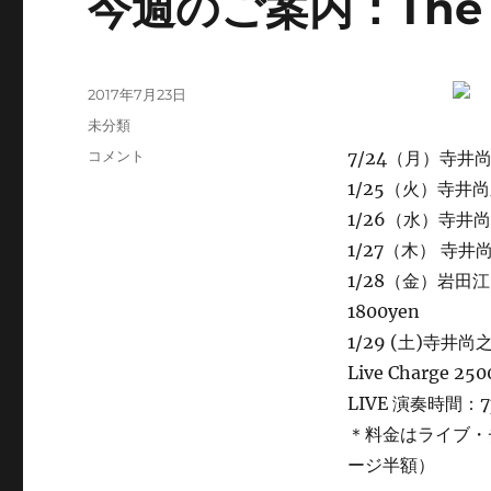
今週のご案内：The M
投
2017年7月23日
稿
カ
未分類
日:
テ
今
コメント
7/24（月）寺
ゴ
週
1/25（火）寺井尚之
リ
の
ー
1/26（水）寺井尚之
ご
案
1/27（木） 寺
内：
1/28（金）岩田江(
The
1800yen
Mainstem(土)
に
1/29 (土)寺井尚之
に
Live Charge 250
LIVE 演奏時間：
＊料金はライブ・
ージ半額）