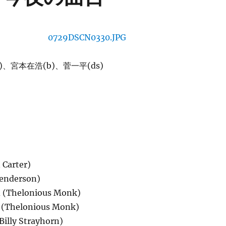
、宮本在浩(b)、菅一平(ds)
n Carter)
Henderson)
d (Thelonious Monk)
 (Thelonious Monk)
(Billy Strayhorn)