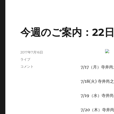
今週のご案内：22日
投
2017年7月16日
稿
カ
ライブ
日:
テ
今
コメント
7/17（月）寺井
ゴ
週
リ
の
ー
7/18(火) 寺井尚之
ご
案
内：
7/19（水）寺井尚之
22
日
(土)
7/20（木）寺