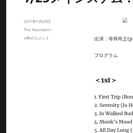
投
2017年7月29日
稿
カ
The Mainstem
日:
テ
7/29
4件のコメント
出演：寺井尚之(p)
ゴ
メ
リ
イ
ー
プログラム
ン
ス
テ
ム：
＜1st＞
今
夜
の
1. First Trip (Ro
曲
2. Serenity (Jo 
目
へ
3. In Walked Bu
の
4. Monk’s Mood
5. All Day Long 