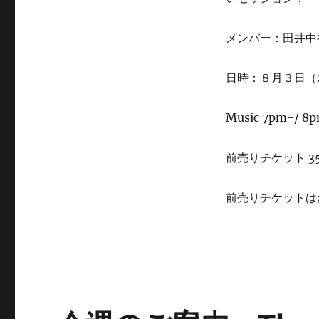
リ
井
ー
中
福
メンバー：田井中福
司
(ds)
日時：８月３日（
来
演
に
Music 7pm-/ 8
前売りチケット 35
前売りチケットは