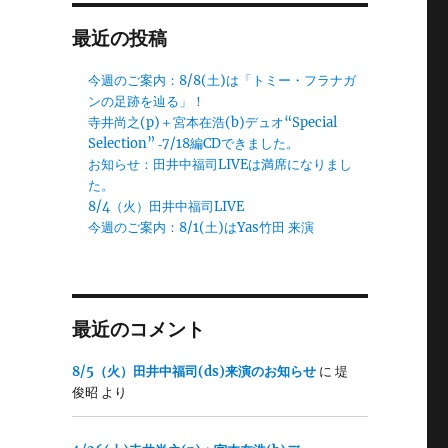
最近の投稿
今週のご案内：8/8(土)は「トミー・フラナガ
ンの足跡を辿る」！
寺井尚之(p)＋宮本在浩(b)デュオ“Special
Selection” ‐7/18編CDできました。
お知らせ：田井中福司LIVEは満席になりまし
た。
8/4（火）田井中福司LIVE
今週のご案内：8/1(土)はYas竹田 来演
最近のコメント
8/5（火）田井中福司(ds)来演のお知らせ
に
堤
俊昭
より