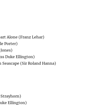
Heart Alone (Franz Lehar)
le Porter)
 Jones)
Kiss Duke Ellington)
n Seascape (Sir Roland Hanna)
y Strayhorn)
Duke Ellington)