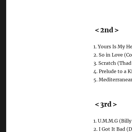
＜2nd＞
1. Yours Is My 
2. So in Love (Co
3. Scratch (Thad
4. Prelude to a 
5. Mediterranea
＜3rd＞
1. U.M.M.G (Bill
2. I Got It Bad (