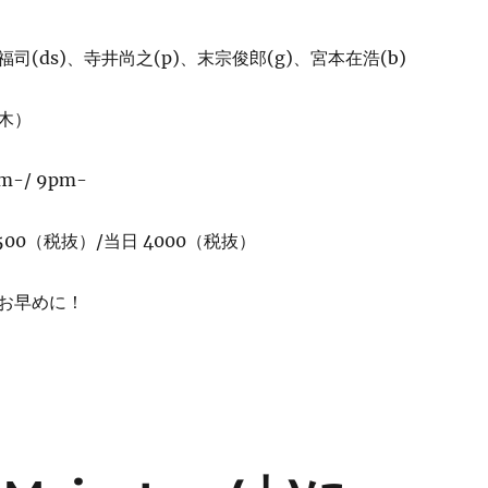
司(ds)、寺井尚之(p)、末宗俊郎(g)、宮本在浩(b)
木）
pm-/ 9pm-
00（税抜）/当日 4000（税抜）
お早めに！