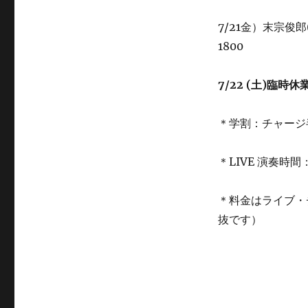
は
臨
7/21金）末宗俊郎(
時
休
1800
業
で
7/22 (土)臨時休
す。
に
＊学割：チャージ
＊LIVE 演奏時間
＊料金はライブ・
抜です）