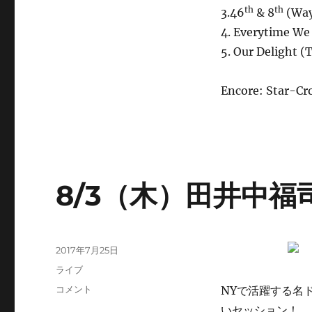
th
th
3.46
& 8
(Way
4. Everytime We
5. Our Delight 
Encore: Star-Cro
8/3（木）田井中福司
投
2017年7月25日
稿
カ
ライブ
日:
テ
8/3（木）
コメント
NYで活躍する名ド
ゴ
田
いセッション！