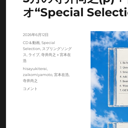
オ“Special Sel
投
2026年6月12日
稿
カ
CD＆動画
,
Special
日:
テ
Selection
,
スプリングソング
ゴ
ス
,
ライブ
,
寺井尚之＋宮本在
リ
浩
ー
タ
hisayukiterai
,
グ
zaikomiyamoto
,
宮本在浩
,
寺井尚之
5
コメント
月
の
寺
井
尚
之