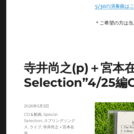
5/30の演奏曲は
＊ご希望の方は当
寺井尚之(p)＋宮本在浩
Selection”4/
投
2026年5月3日
稿
カ
CD＆動画
,
Special
日:
テ
Selection
,
スプリングソング
ゴ
ス
,
ライブ
,
寺井尚之＋宮本在
リ
浩