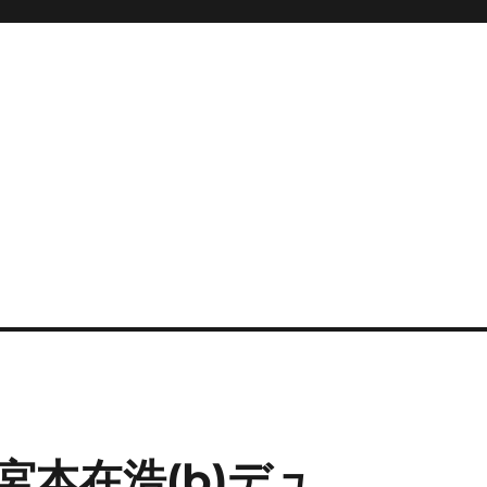
宮本在浩(b)デュ