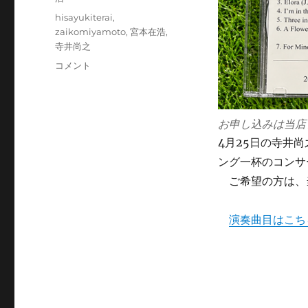
ー
タ
hisayukiterai
,
グ
zaikomiyamoto
,
宮本在浩
,
寺井尚之
寺
コメント
井
尚
之
お申し込みは当店
(p)
＋
4月25日の寺井尚之(
宮
ング一杯のコンサ
本
ご希望の方は、
在
浩
(b)
演奏曲目はこち
デ
ュ
オ“Special
Selection”4/25
編
CD