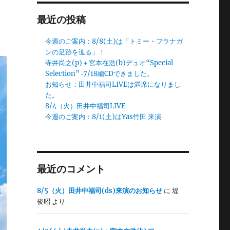
最近の投稿
今週のご案内：8/8(土)は「トミー・フラナガ
ンの足跡を辿る」！
寺井尚之(p)＋宮本在浩(b)デュオ“Special
Selection” ‐7/18編CDできました。
お知らせ：田井中福司LIVEは満席になりまし
た。
8/4（火）田井中福司LIVE
今週のご案内：8/1(土)はYas竹田 来演
最近のコメント
8/5（火）田井中福司(ds)来演のお知らせ
に
堤
俊昭
より