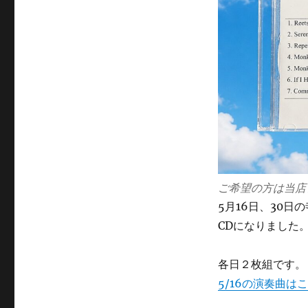
(p)
＋
宮
本
在
浩
(b)
デ
ュ
オ“Special
Selection”‐
CD
が
ご希望の方は当店
で
5月16日、30日の寺
き
ま
CDになりました
し
た。
各日２枚組です。
に
5/16の演奏曲は