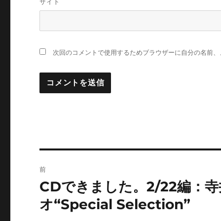
サイト
次回のコメントで使用するためブラウザーに自分の名前、
投
前
稿
CDできました。2/22編：寺
前
の
ナ
オ“Special Selection”
投