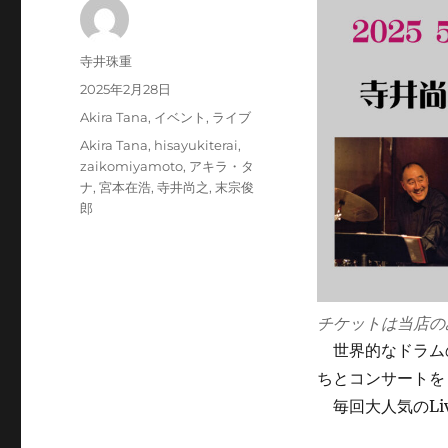
投
寺井珠重
稿
投
2025年2月28日
者
稿
カ
Akira Tana
,
イベント
,
ライブ
日:
テ
タ
Akira Tana
,
hisayukiterai
,
ゴ
グ
zaikomiyamoto
,
アキラ・タ
リ
ナ
,
宮本在浩
,
寺井尚之
,
末宗俊
ー
郎
チケットは当店の
世界的なドラムの
ちとコンサートを
毎回大人気のLi