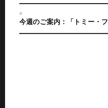
ビ
稿:
ゲ
次
ー
今週のご案内：「トミー・
次
の
シ
投
ョ
稿:
ン