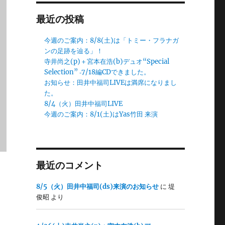
最近の投稿
今週のご案内：8/8(土)は「トミー・フラナガ
ンの足跡を辿る」！
寺井尚之(p)＋宮本在浩(b)デュオ“Special
Selection” ‐7/18編CDできました。
お知らせ：田井中福司LIVEは満席になりまし
た。
8/4（火）田井中福司LIVE
今週のご案内：8/1(土)はYas竹田 来演
最近のコメント
た
8/5（火）田井中福司(ds)来演のお知らせ
に
堤
俊昭
より