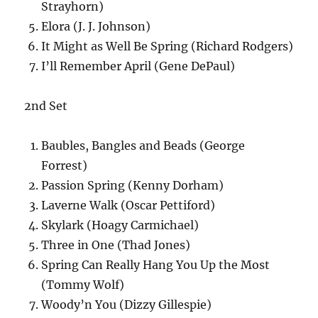
Strayhorn)
Elora (J. J. Johnson)
It Might as Well Be Spring (Richard Rodgers)
I’ll Remember April (Gene DePaul)
2nd Set
Baubles, Bangles and Beads (George
Forrest)
Passion Spring (Kenny Dorham)
Laverne Walk (Oscar Pettiford)
Skylark (Hoagy Carmichael)
Three in One (Thad Jones)
Spring Can Really Hang You Up the Most
(Tommy Wolf)
Woody’n You (Dizzy Gillespie)