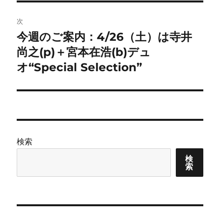
ゲ
次
ー
今週のご案内：4/26（土）は寺井
次
シ
の
尚之(p)＋宮本在浩(b)デュ
投
ョ
オ“Special Selection”
稿:
ン
検索
検
索