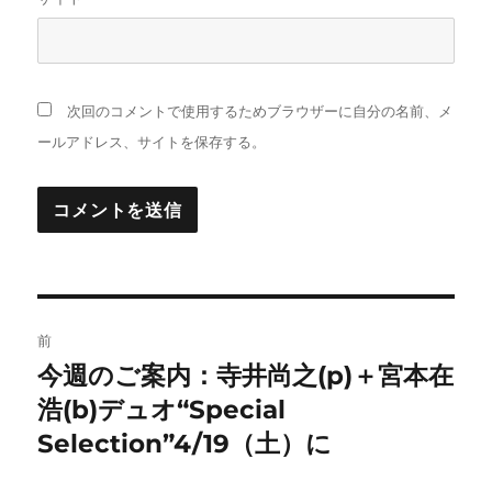
次回のコメントで使用するためブラウザーに自分の名前、メ
ールアドレス、サイトを保存する。
投
前
稿
今週のご案内：寺井尚之(p)＋宮本在
前
の
浩(b)デュオ“Special
ナ
投
Selection”4/19（土）に
ビ
稿: