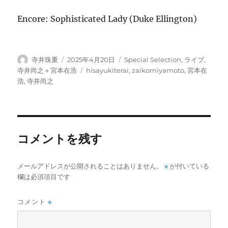
Encore: Sophisticated Lady (Duke Ellington)
投
投
カ
寺井珠重
2025年4月20日
Special Selection
,
ライブ
,
稿
稿
テ
タ
寺井尚之＋宮本在浩
hisayukiterai
,
zaikomiyamoto
,
宮本在
者
日:
ゴ
グ
浩
,
寺井尚之
リ
ー
コメントを残す
メールアドレスが公開されることはありません。
※
が付いている
欄は必須項目です
コメント
※