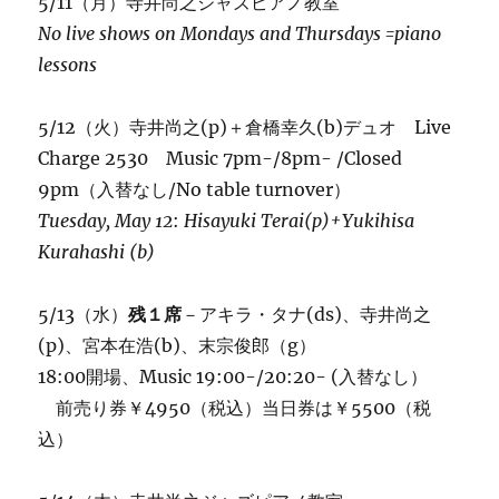
5/11（月）寺井尚之ジャズピアノ教室
No live shows on Mondays and Thursdays =piano
lessons
5/12（火）寺井尚之(p)＋倉橋幸久(b)デュオ Live
Charge 2530 Music 7pm-/8pm- /Closed
9pm（入替なし/No table turnover）
Tuesday,
May 12
:
Hisayuki Terai(p)+Yukihisa
Kurahashi (b)
5/13（水）
残１席
－アキラ・タナ(ds)、寺井尚之
(p)、宮本在浩(b)、末宗俊郎（g）
18:00開場、Music 19:00-/20:20- (入替なし）
前売り券￥4950（税込）当日券は￥5500（税
込）