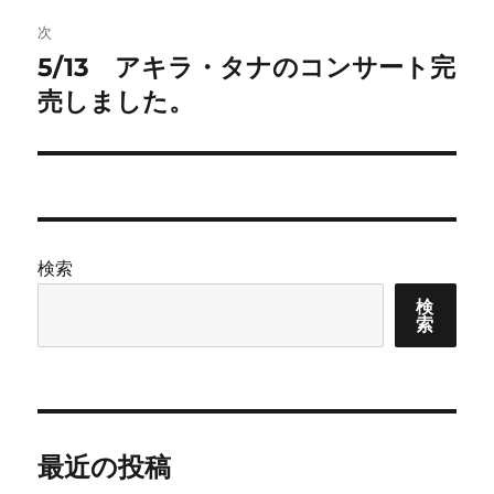
次
ー
5/13 アキラ・タナのコンサート完
次
シ
の
売しました。
投
ョ
稿:
ン
検索
検
索
最近の投稿