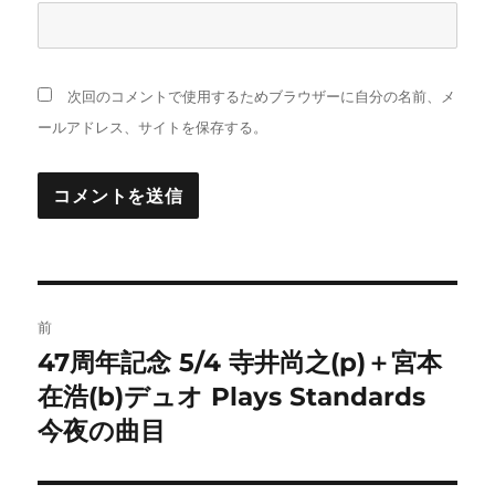
次回のコメントで使用するためブラウザーに自分の名前、メ
ールアドレス、サイトを保存する。
投
前
稿
47周年記念 5/4 寺井尚之(p)＋宮本
前
の
在浩(b)デュオ Plays Standards
ナ
投
今夜の曲目
ビ
稿:
ゲ