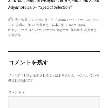
Saturday, May 16: Hisayuki Terai -piano and Zaiko
Miyamoto Duo- “Special Selection”
投
投
カ
寺井珠重
2026年5月10日
Akira Tana
,
Jazz Live
,
イベ
稿
稿
テ
タ
ント
,
今週のご案内
,
寺井尚之＋宮本在浩
Akira Tana
,
者
日:
ゴ
グ
hisayukiterai
,
zaikomiyamoto
,
倉橋幸久
,
宮本在浩
,
寺井尚之
,
リ
末宗俊郎
ー
コメントを残す
メールアドレスが公開されることはありません。
※
が付いている
欄は必須項目です
コメント
※