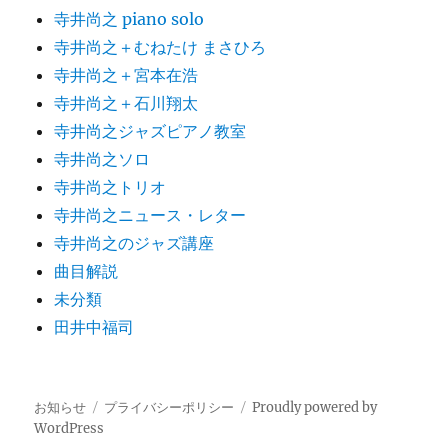
寺井尚之 piano solo
寺井尚之＋むねたけ まさひろ
寺井尚之＋宮本在浩
寺井尚之＋石川翔太
寺井尚之ジャズピアノ教室
寺井尚之ソロ
寺井尚之トリオ
寺井尚之ニュース・レター
寺井尚之のジャズ講座
曲目解説
未分類
田井中福司
お知らせ
プライバシーポリシー
Proudly powered by
WordPress