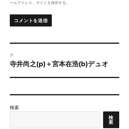
ールアドレス、サイトを保存する。
投
次
稿
寺井尚之(p)＋宮本在浩(b)デュオ
次
の
ナ
投
ビ
稿:
ゲ
検索
ー
検
シ
索