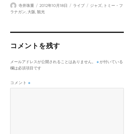
投
投
カ
タ
寺井珠重
2012年10月18日
ライブ
ジャズ
,
トミー・フ
稿
稿
テ
グ
ラナガン
,
大阪
,
観光
者
日:
ゴ
リ
ー
コメントを残す
メールアドレスが公開されることはありません。
※
が付いている
欄は必須項目です
コメント
※