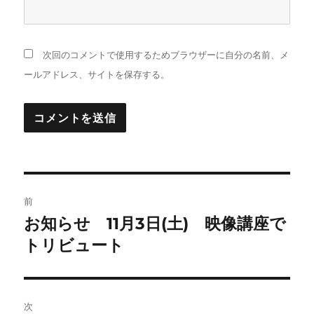
次回のコメントで使用するためブラウザーに自分の名前、メ
ールアドレス、サイトを保存する。
投
前
稿
お知らせ 11月3日(土) 映像講座で
前
の
トリビュート
ナ
投
ビ
稿:
ゲ
次