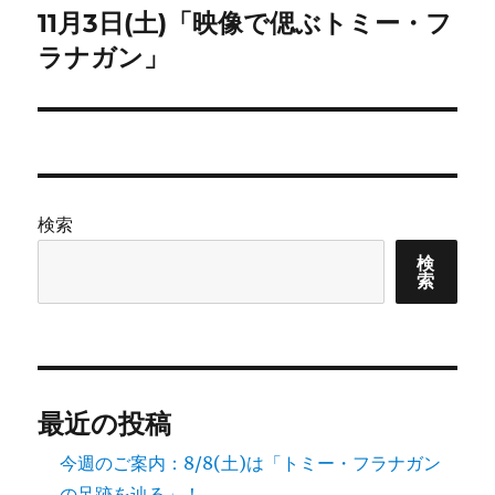
11月3日(土)「映像で偲ぶトミー・フ
次
ー
の
ラナガン」
シ
投
稿:
ョ
ン
検索
検
索
最近の投稿
今週のご案内：8/8(土)は「トミー・フラナガン
の足跡を辿る」！