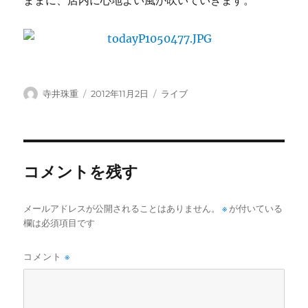
ままに、店内に心地よい風が吹いていきます。
投
投
カ
寺井珠重
2012年11月2日
ライブ
稿
稿
テ
者
日:
ゴ
リ
ー
コメントを残す
メールアドレスが公開されることはありません。
※
が付いている
欄は必須項目です
コメント
※