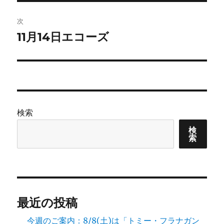
投
ビ
稿:
次
ゲ
11月14日エコーズ
次
の
ー
投
シ
稿:
ョ
検索
ン
検
索
最近の投稿
今週のご案内：8/8(土)は「トミー・フラナガン