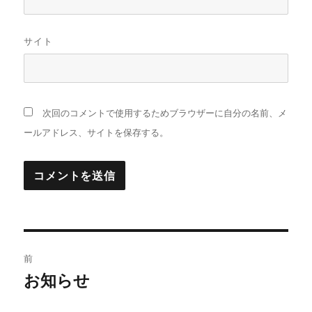
サイト
次回のコメントで使用するためブラウザーに自分の名前、メ
ールアドレス、サイトを保存する。
投
前
稿
お知らせ
前
の
ナ