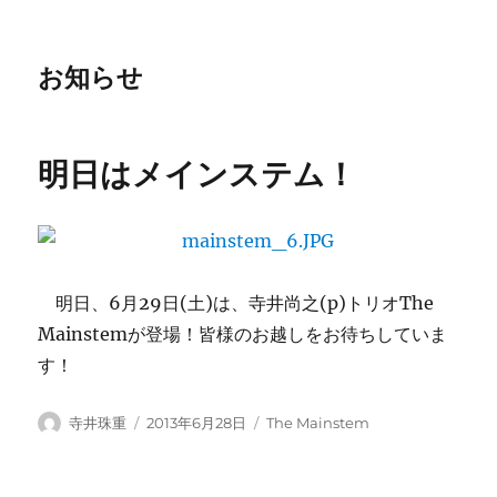
お知らせ
明日はメインステム！
明日、6月29日(土)は、寺井尚之(p)トリオThe
Mainstemが登場！皆様のお越しをお待ちしていま
す！
投
投
カ
寺井珠重
2013年6月28日
The Mainstem
稿
稿
テ
者
日:
ゴ
リ