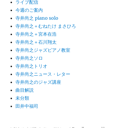
ライブ配信
今週のご案内
寺井尚之 piano solo
寺井尚之＋むねたけ まさひろ
寺井尚之＋宮本在浩
寺井尚之＋石川翔太
寺井尚之ジャズピアノ教室
寺井尚之ソロ
寺井尚之トリオ
寺井尚之ニュース・レター
寺井尚之のジャズ講座
曲目解説
未分類
田井中福司