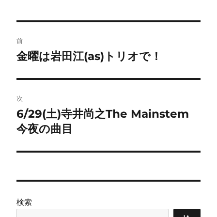
投
前
稿
金曜は岩田江(as)トリオで！
前
の
ナ
投
ビ
稿:
次
ゲ
6/29(土)寺井尚之The Mainstem
次
の
今夜の曲目
ー
投
シ
稿:
ョ
ン
検索