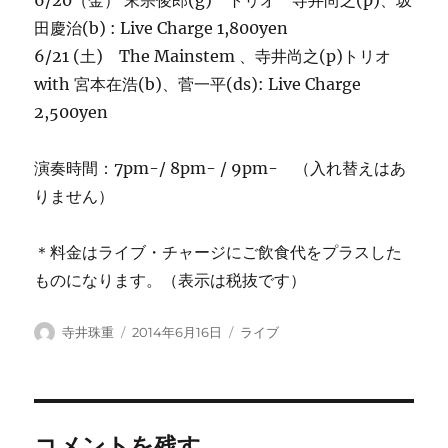
6/20（金） 末宗俊郎(g) トリオ 寺井尚之(p)、坂
田慶治(b) : Live Charge 1,800yen
6/21 (土) The Mainstem 、寺井尚之(p)トリオ
with 宮本在浩(b)、菅一平(ds): Live Charge
2,500yen
演奏時間：7pm-/ 8pm- / 9pm- （入れ替えはあ
りません）
＊料金はライブ・チャージにご飲食代をプラスした
ものになります。（表示は税抜です）
投
投
カ
寺井珠重
2014年6月16日
ライブ
稿
稿
テ
者
日:
ゴ
リ
ー
コメントを残す