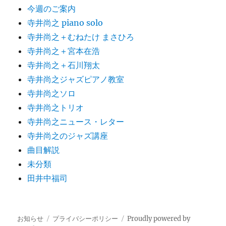
今週のご案内
寺井尚之 piano solo
寺井尚之＋むねたけ まさひろ
寺井尚之＋宮本在浩
寺井尚之＋石川翔太
寺井尚之ジャズピアノ教室
寺井尚之ソロ
寺井尚之トリオ
寺井尚之ニュース・レター
寺井尚之のジャズ講座
曲目解説
未分類
田井中福司
お知らせ
プライバシーポリシー
Proudly powered by