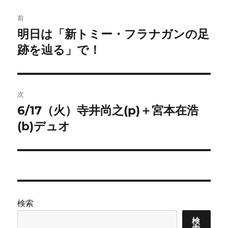
投
前
稿
明日は「新トミー・フラナガンの足
前
の
跡を辿る」で！
ナ
投
ビ
稿:
ゲ
次
6/17（火）寺井尚之(p)＋宮本在浩
次
ー
の
(b)デュオ
シ
投
稿:
ョ
ン
検索
検