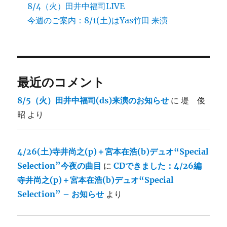
8/4（火）田井中福司LIVE
今週のご案内：8/1(土)はYas竹田 来演
最近のコメント
8/5（火）田井中福司(ds)来演のお知らせ
に
堤 俊
昭
より
4/26(土)寺井尚之(p)＋宮本在浩(b)デュオ“Special
Selection”今夜の曲目
に
CDできました：4/26編
寺井尚之(p)＋宮本在浩(b)デュオ“Special
Selection” – お知らせ
より