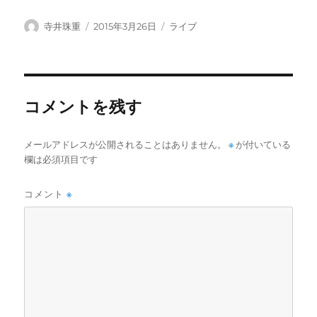
投
投
カ
寺井珠重
2015年3月26日
ライブ
稿
稿
テ
者
日:
ゴ
リ
ー
コメントを残す
メールアドレスが公開されることはありません。
※
が付いている
欄は必須項目です
コメント
※