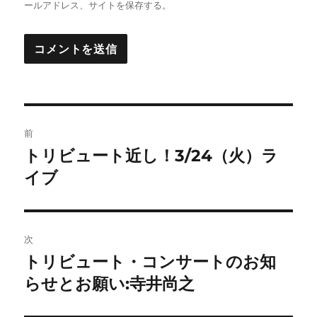
ールアドレス、サイトを保存する。
投
前
稿
トリビュート近し！3/24（火）ラ
前
の
イブ
ナ
投
ビ
稿:
ゲ
次
トリビュート・コンサートのお知
次
ー
の
らせとお願い:寺井尚之
シ
投