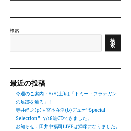
稿:
ョ
ン
検索
検
索
最近の投稿
今週のご案内：8/8(土)は「トミー・フラナガン
の足跡を辿る」！
寺井尚之(p)＋宮本在浩(b)デュオ“Special
Selection” ‐7/18編CDできました。
お知らせ：田井中福司LIVEは満席になりました。