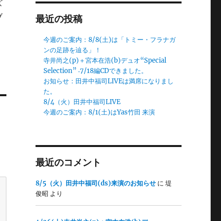
ズ
ブ
最近の投稿
今週のご案内：8/8(土)は「トミー・フラナガ
ンの足跡を辿る」！
寺井尚之(p)＋宮本在浩(b)デュオ“Special
Selection” ‐7/18編CDできました。
お知らせ：田井中福司LIVEは満席になりまし
た。
8/4（火）田井中福司LIVE
今週のご案内：8/1(土)はYas竹田 来演
最近のコメント
8/5（火）田井中福司(ds)来演のお知らせ
に
堤
俊昭
より