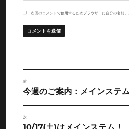
次回のコメントで使用するためブラウザーに自分の名前、
投
前
稿
今週のご案内：メインステム
前
の
ナ
投
ビ
稿:
次
ゲ
10/17(土)はメインステム！
次