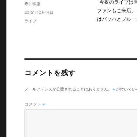
今夜のライブは菅
投
寺井珠重
稿
ファンもご来店、
投
2015年10月14日
者
稿
はバッハとブルー
カ
ライブ
日:
テ
ゴ
リ
ー
コメントを残す
メールアドレスが公開されることはありません。
※
が付いてい
コメント
※