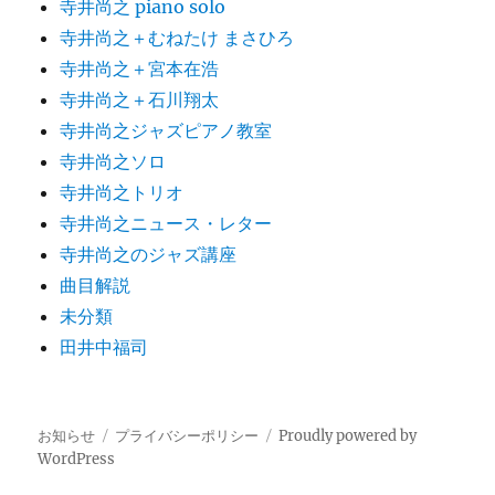
寺井尚之 piano solo
寺井尚之＋むねたけ まさひろ
寺井尚之＋宮本在浩
寺井尚之＋石川翔太
寺井尚之ジャズピアノ教室
寺井尚之ソロ
寺井尚之トリオ
寺井尚之ニュース・レター
寺井尚之のジャズ講座
曲目解説
未分類
田井中福司
お知らせ
プライバシーポリシー
Proudly powered by
WordPress