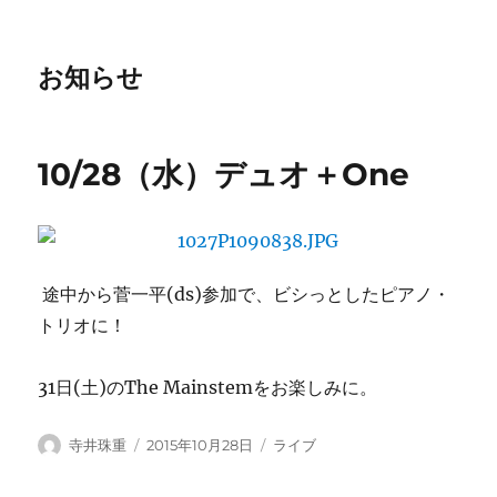
お知らせ
10/28（水）デュオ＋One
途中から菅一平(ds)参加で、ビシっとしたピアノ・
トリオに！
31日(土)のThe Mainstemをお楽しみに。
投
投
カ
寺井珠重
2015年10月28日
ライブ
稿
稿
テ
者
日:
ゴ