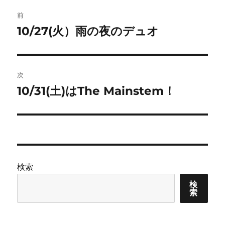
投
前
稿
10/27(火）雨の夜のデュオ
前
の
ナ
投
ビ
稿:
次
ゲ
10/31(土)はThe Mainstem！
次
の
ー
投
シ
稿:
ョ
検索
ン
検
索