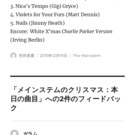
3. Nica’s Tempo (Gigi Gryce)
4. Violets for Your Furs (Matt Dennis)
5. Nails (Jimmy Heath)
Encore: White X’mas
Charlie Parker Version
(Irving Berlin)
投
投
カ
寺井珠重
2015年12月19日
The Mainstem
稿
稿
テ
者
日:
ゴ
リ
ー
「メインステムのクリスマス：本
日の曲目」への2件のフィードバッ
ク
ガラム
よ