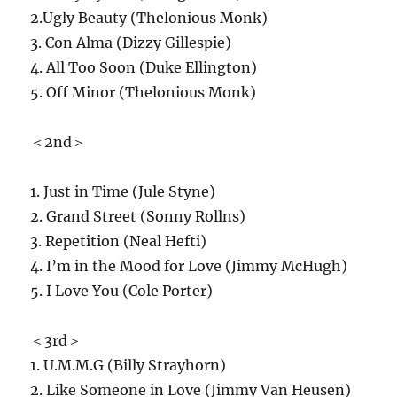
2.Ugly Beauty (Thelonious Monk)
3. Con Alma (Dizzy Gillespie)
4. All Too Soon (Duke Ellington)
5. Off Minor
(Thelonious Monk)
＜2nd＞
1. Just in Time (Jule Styne)
2. Grand Street (Sonny Rollns)
3. Repetition (Neal Hefti)
4. I’m in the Mood for Love (Jimmy McHugh)
5. I Love You (Cole Porter)
＜3rd＞
1. U.M.M.G (Billy Strayhorn)
2. Like Someone in Love (
Jimmy Van Heusen)