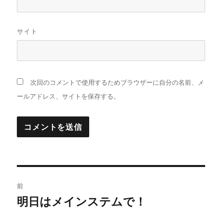
サイト
次回のコメントで使用するためブラウザーに自分の名前、メ
ールアドレス、サイトを保存する。
投
前
稿
明日はメインステムで！
前
の
ナ