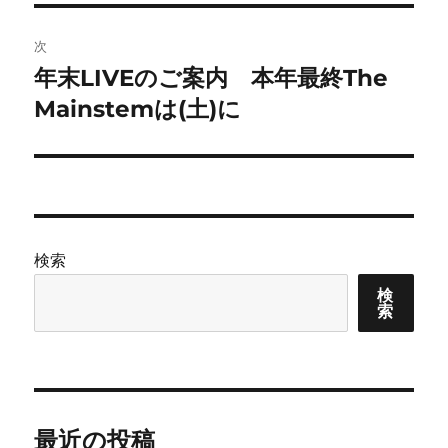
投
ビ
稿:
次
ゲ
年末LIVEのご案内 本年最終The
次
の
Mainstemは(土)に
ー
投
シ
稿:
ョ
ン
検索
検
索
最近の投稿