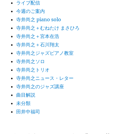
ライブ配信
今週のご案内
寺井尚之 piano solo
寺井尚之＋むねたけ まさひろ
寺井尚之＋宮本在浩
寺井尚之＋石川翔太
寺井尚之ジャズピアノ教室
寺井尚之ソロ
寺井尚之トリオ
寺井尚之ニュース・レター
寺井尚之のジャズ講座
曲目解説
未分類
田井中福司