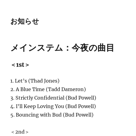
お知らせ
メインステム：今夜の曲目
＜1st＞
1. Let’s (Thad Jones)
2. A Blue Time (Tadd Dameron)
3. Strictly Confidential (Bud Powell)
4. I’ll Keep Loving You (Bud Powell)
5. Bouncing with Bud (Bud Powell)
＜2nd＞