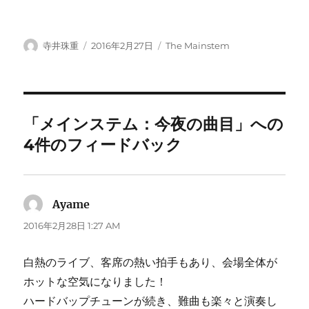
投
投
カ
寺井珠重
2016年2月27日
The Mainstem
稿
稿
テ
者
日:
ゴ
リ
ー
「メインステム：今夜の曲目」への
4件のフィードバック
Ayame
よ
り:
2016年2月28日 1:27 AM
白熱のライブ、客席の熱い拍手もあり、会場全体が
ホットな空気になりました！
ハードバップチューンが続き、難曲も楽々と演奏し