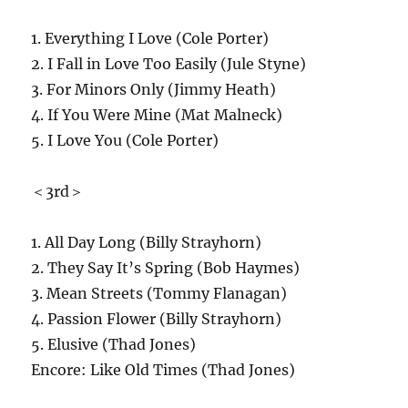
1. Everything I Love (Cole Porter)
2. I Fall in Love Too Easily (Jule Styne)
3. For Minors Only (Jimmy Heath)
4. If You Were Mine (Mat Malneck)
5. I Love You (Cole Porter)
＜3rd＞
1. All Day Long (Billy Strayhorn)
2. They Say It’s Spring (Bob Haymes)
3. Mean Streets (Tommy Flanagan)
4. Passion Flower (Billy Strayhorn)
5. Elusive (Thad Jones)
Encore: Like Old Times (Thad Jones)