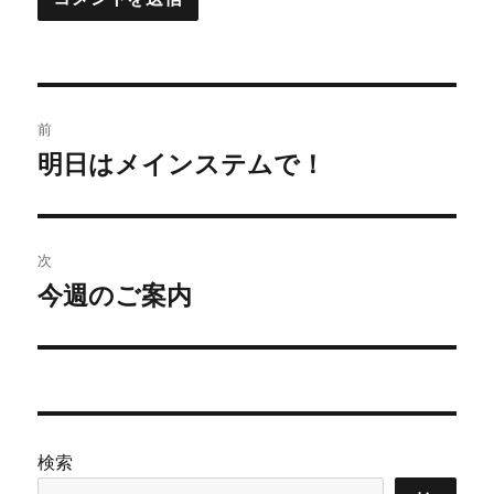
投
前
稿
明日はメインステムで！
前
の
ナ
投
ビ
稿:
次
ゲ
今週のご案内
次
の
ー
投
シ
稿:
ョ
検索
ン