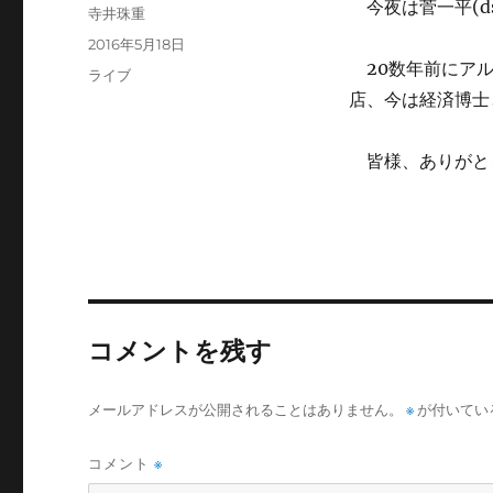
今夜は菅一平(d
投
寺井珠重
稿
投
2016年5月18日
者
稿
20数年前にアル
カ
ライブ
日:
テ
店、今は経済博士
ゴ
リ
皆様、ありがと
ー
コメントを残す
メールアドレスが公開されることはありません。
※
が付いてい
コメント
※