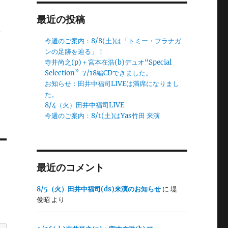
最近の投稿
来
今週のご案内：8/8(土)は「トミー・フラナガ
ンの足跡を辿る」！
寺井尚之(p)＋宮本在浩(b)デュオ“Special
Selection” ‐7/18編CDできました。
お知らせ：田井中福司LIVEは満席になりまし
た。
8/4（火）田井中福司LIVE
今週のご案内：8/1(土)はYas竹田 来演
最近のコメント
8/5（火）田井中福司(ds)来演のお知らせ
に
堤
俊昭
より