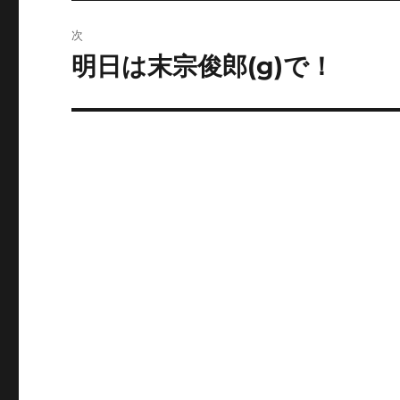
投
ビ
稿:
次
ゲ
明日は末宗俊郎(g)で！
次
の
ー
投
シ
稿:
ョ
ン