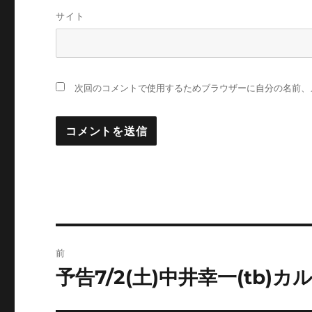
サイト
次回のコメントで使用するためブラウザーに自分の名前、
投
前
稿
予告7/2(土)中井幸一(tb)
前
の
ナ